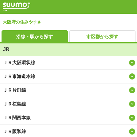
大阪府の住みやすさ
沿線・駅から探す
市区郡から探す
JR
ＪＲ大阪環状線
ＪＲ東海道本線
ＪＲ片町線
ＪＲ桜島線
ＪＲ関西本線
ＪＲ阪和線