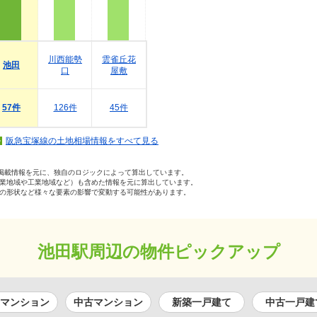
川西能勢
雲雀丘花
池田
口
屋敷
57件
126件
45件
阪急宝塚線の土地相場情報をすべて見る
の掲載情報を元に、独自のロジックによって算出しています。
業地域や工業地域など）も含めた情報を元に算出しています。
の形状など様々な要素の影響で変動する可能性があります。
池田駅周辺の物件ピックアップ
マンション
中古マンション
新築一戸建て
中古一戸建