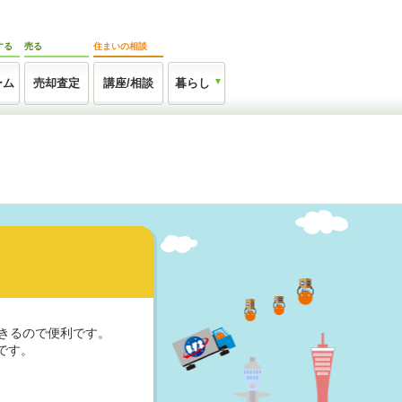
する
売る
住まいの相談
ーム
売却査定
講座/相談
暮らし
きるので便利です。
です。