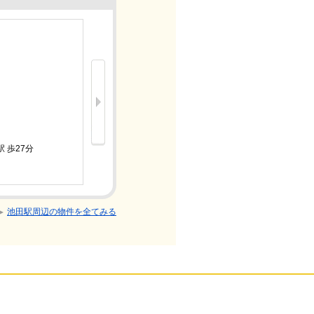
新着
12.3万
 歩27分
阪急宝塚線
2LDK/築
池田駅周辺の物件を全てみる