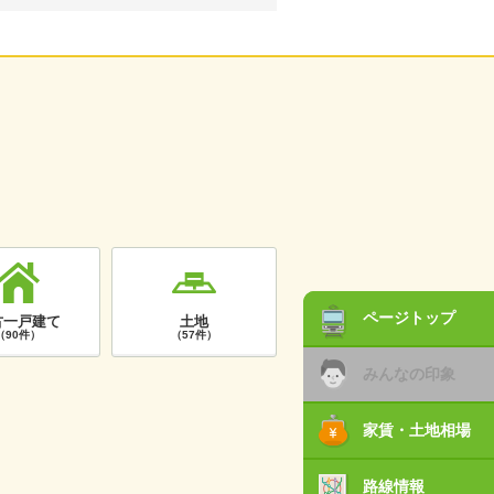
ページトップ
古一戸建て
土地
（90件）
（57件）
みんなの印象
家賃・土地相場
路線情報