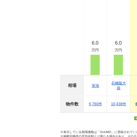
6.0
6.0
万円
万円
石橋阪大
相場
蛍池
前
物件数
6,760件
10,438件
※表示している相場価格は「SUUMO」に登録されて
※掲載中物件の平均金額とは異なる場合があり、その正