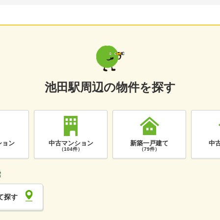
池田駅周辺の物件を探す
ション
中古マンション
新築一戸建て
中
）
（104件）
（79件）
て探す