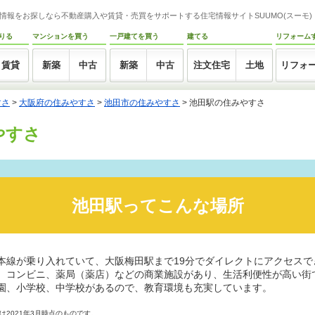
情報をお探しなら不動産購入や賃貸・売買をサポートする住宅情報サイトSUUMO(スーモ)
りる
マンションを買う
一戸建てを買う
建てる
リフォーム
賃貸
新築
中古
新築
中古
注文住宅
土地
リフォ
すさ
>
大阪府の住みやすさ
>
池田市の住みやすさ
>
池田駅の住みやすさ
やすさ
池田駅ってこんな場所
本線が乗り入れていて、大阪梅田駅まで19分でダイレクトにアクセスで
、コンビニ、薬局（薬店）などの商業施設があり、生活利便性が高い街
園、小学校、中学校があるので、教育環境も充実しています。
2021年3月時点のものです。