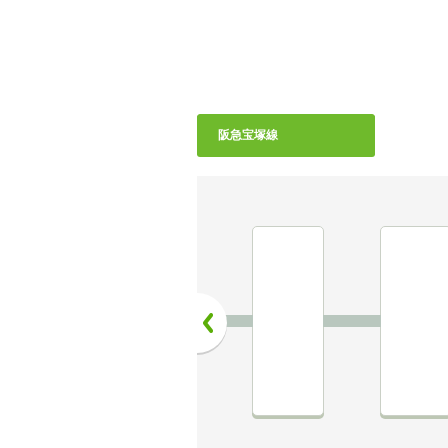
阪急宝塚線
前へ