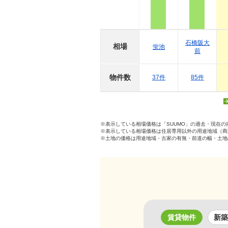
石橋阪大
相場
蛍池
前
物件数
37件
85件
※表示している相場価格は「SUUMO」の過去・現在
※表示している相場価格は住居専用以外の用途地域（商
※土地の価格は用途地域・古家の有無・前道の幅・土地
賃貸物件
新築