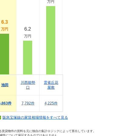
万円
6.3
6.2
万円
万円
川西能勢
雲雀丘花
池田
口
屋敷
6,863件
7,792件
4,225件
阪急宝塚線の家賃相場情報をすべて見る
いる賃貸物件の賃料を元に独自の集計ロジックによって算出しています。
確性について保証するものではありません。