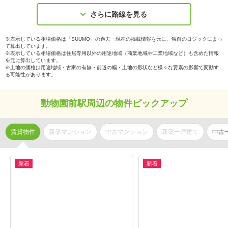
さらに路線を見る
※表示している相場価格は「SUUMO」の過去・現在の掲載情報を元に、独自のロジックによっ
て算出しています。
※表示している相場価格は住居専用以外の用途地域（商業地域や工業地域など）も含めた情報
を元に算出しています。
※土地の価格は用途地域・古家の有無・前道の幅・土地の形状など様々な要素の影響で変動す
る可能性があります。
動物園前駅周辺の物件ピックアップ
賃貸物件
新築マンション
中古マンション
新築一戸建て
中古
新着
新着