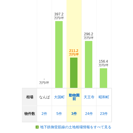
397.2
万円/坪
296.2
万円/坪
211.2
万円/坪
156.4
万円/坪
-
万円/坪
動物園
相場
なんば
大国町
天王寺
昭和町
前
物件数
2件
5件
3件
24件
23件
地下鉄御堂筋線の土地相場情報をすべて見る