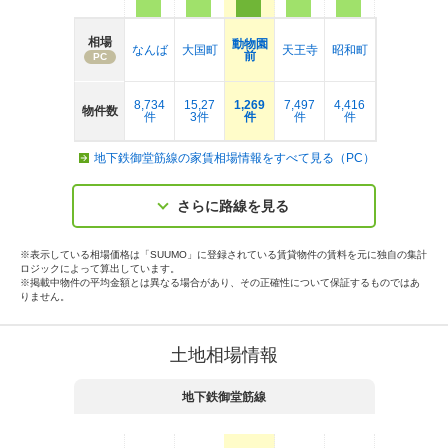
相場
動物園
なんば
大国町
天王寺
昭和町
前
PC
8,734
15,27
1,269
7,497
4,416
物件数
件
3件
件
件
件
地下鉄御堂筋線の家賃相場情報をすべて見る（PC）
さらに路線を見る
※表示している相場価格は「SUUMO」に登録されている賃貸物件の賃料を元に独自の集計
ロジックによって算出しています。
※掲載中物件の平均金額とは異なる場合があり、その正確性について保証するものではあ
りません。
土地相場情報
地下鉄御堂筋線