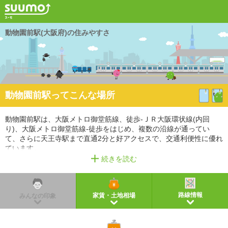
動物園前駅(大阪府)の住みやすさ
動物園前駅ってこんな場所
動物園前駅は、大阪メトロ御堂筋線、徒歩-ＪＲ大阪環状線(内回
り)、大阪メトロ御堂筋線-徒歩をはじめ、複数の沿線が通ってい
て、さらに天王寺駅まで直通2分と好アクセスで、交通利便性に優れ
ています。
駅周辺にはスーパー、コンビニ、薬局（薬店）などの商業施設があ
続きを読む
り、生活利便性が高い街です。
また、幼稚園・保育園、中学校があるので、教育環境も充実してい
ます。
路線情報
家賃・土地相場
みんなの印象
※掲載しているアクセス情報は2021年3月時点のものです。
※経路情報、所要時間情報は平日・日中の標準的な所要時間での乗り換え経路を採用していま
す。