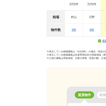
万円/坪
万円/坪
相場
村山
日野
物件数
3件
6件
長
※表示している相場価格は「SUUMO」の過去・現在
※表示している相場価格は住居専用以外の用途地域（商
※土地の価格は用途地域・古家の有無・前道の幅・土地
賃貸物件
新築