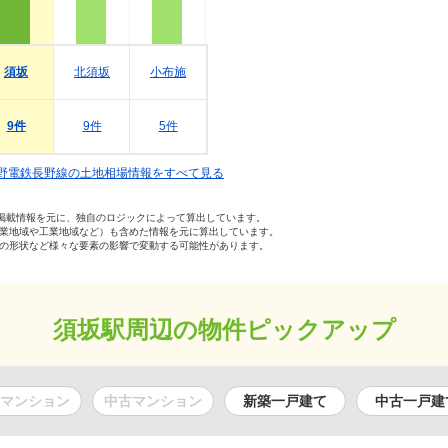
須坂
北須坂
小布施
9件
9件
5件
野電鉄長野線の土地相場情報をすべて見る
の掲載情報を元に、独自のロジックによって算出しています。
業地域や工業地域など）も含めた情報を元に算出しています。
の形状など様々な要素の影響で変動する可能性があります。
須坂駅周辺の物件ピックアップ
マンション
中古マンション
新築一戸建て
中古一戸建