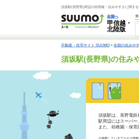
須坂駅(長野県)周辺の街情報・住みやすさに関する
全国へ
借
甲信越・
北陸版
不動産・住宅サイト SUUMO
>
全国の住みや
須坂駅(長野県)の住み
須坂駅は、長野電鉄
駅周辺にはスーパー
また、幼稚園・保育
※掲載しているアクセス情報は