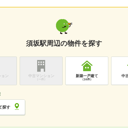
須坂駅周辺の物件を探す
ション
中古マンション
新築一戸建て
中
）
（ー件）
（16件）
て探す