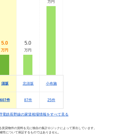
万円
5.0
5.0
万円
万円
須坂
北須坂
小布施
607件
87件
25件
野電鉄長野線の家賃相場情報をすべて見る
いる賃貸物件の賃料を元に独自の集計ロジックによって算出しています。
確性について保証するものではありません。