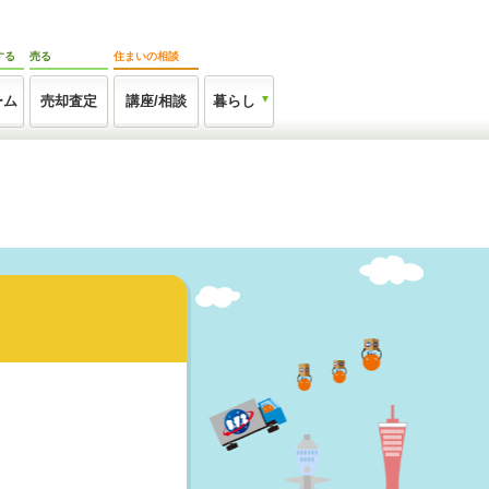
する
売る
住まいの相談
ーム
売却査定
講座/相談
暮らし