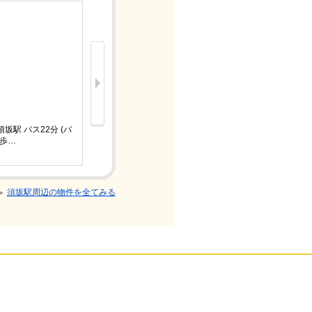
新着
6.6万円
坂駅 バス22分 (バ
長野電鉄長
 歩…
ス停)綿内
1LDK/新
須坂駅周辺の物件を全てみる