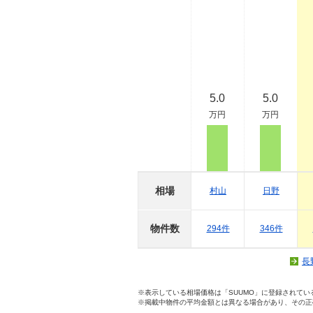
5.0
5.0
万円
万円
相場
村山
日野
物件数
294件
346件
長
※表示している相場価格は「SUUMO」に登録されて
※掲載中物件の平均金額とは異なる場合があり、その正