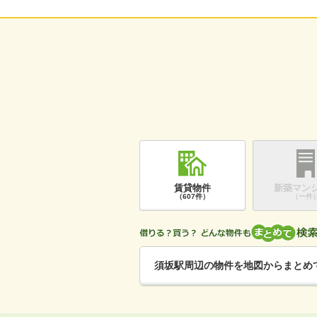
賃貸物件
新築マン
（607件）
（ー件
須坂駅周辺の物件を地図からまとめ