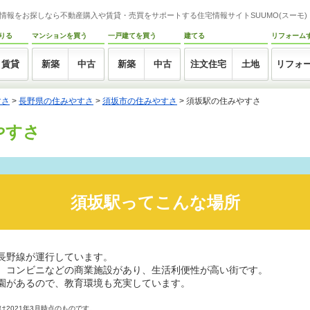
情報をお探しなら不動産購入や賃貸・売買をサポートする住宅情報サイトSUUMO(スーモ)
りる
マンションを買う
一戸建てを買う
建てる
リフォーム
賃貸
新築
中古
新築
中古
注文住宅
土地
リフォ
すさ
>
長野県の住みやすさ
>
須坂市の住みやすさ
>
須坂駅の住みやすさ
やすさ
須坂駅ってこんな場所
長野線が運行しています。
、コンビニなどの商業施設があり、生活利便性が高い街です。
園があるので、教育環境も充実しています。
2021年3月時点のものです。