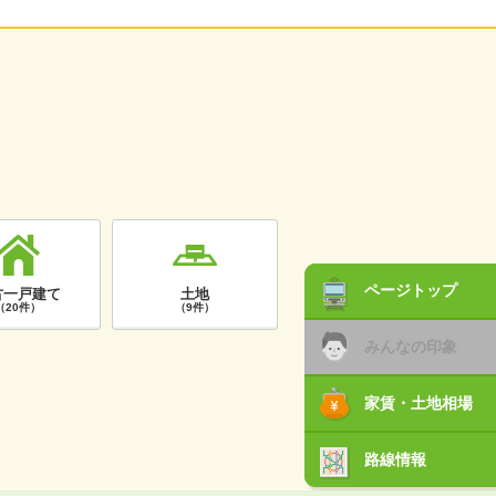
ページトップ
古一戸建て
土地
（20件）
（9件）
みんなの印象
家賃・土地相場
路線情報