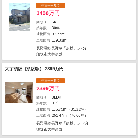
中古一戸建て
1
2
1400万円
2
5K
間取り
3
30年
築年数
建物面積
97.77m
2
土地面積
119.33m
2
6
長野電鉄長野線「須坂」歩7分
須坂市大字須坂
大字須坂（須坂駅） 2399万円
1
中古一戸建て
2
2399万円
3LDK
間取り
1
31年
築年数
建物面積
116.75m
（35.31坪）
2
3
地図の種類
土地面積
251.44m
（76.06坪）
2
長野電鉄長野線「須坂」歩17分
須坂市大字須坂