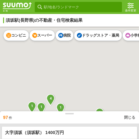
条件変更
須坂駅
(長野県)の不動産・住宅検索結果
コンビニ
スーパー
病院
ドラッグストア・薬局
小学
4
1
1
1
2
97
閉じる
件
1
1
1
大字須坂（須坂駅） 1400万円