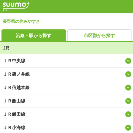
長野県の住みやすさ
沿線・駅から探す
市区郡から探す
JR
ＪＲ中央線
ＪＲ篠ノ井線
ＪＲ信越本線
ＪＲ飯山線
ＪＲ飯田線
ＪＲ小海線