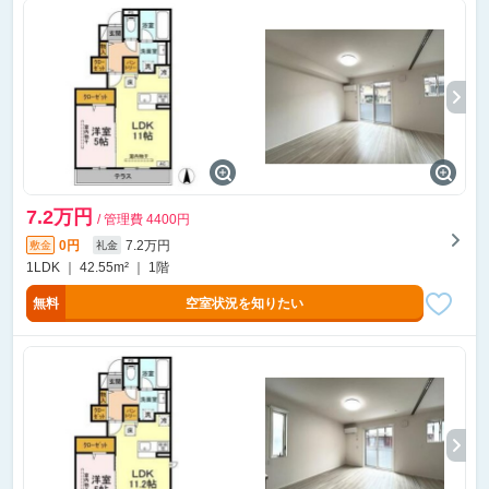
7.2万円
/ 管理費 4400円
0円
7.2万円
敷金
礼金
1LDK ｜ 42.55m² ｜ 1階
無料
空室状況を知りたい