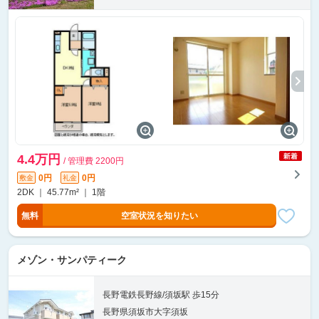
4.4万円
/ 管理費 2200円
0円
0円
敷金
礼金
2DK ｜ 45.77m² ｜ 1階
無料
空室状況を知りたい
メゾン・サンパティーク
長野電鉄長野線/須坂駅 歩15分
長野県須坂市大字須坂