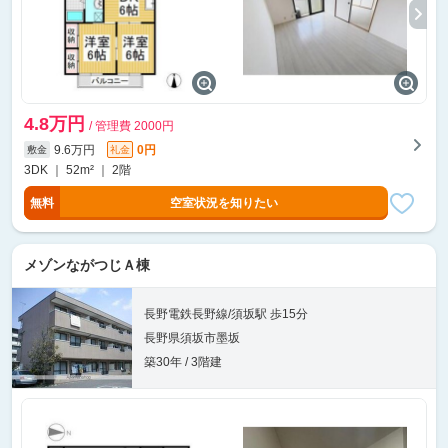
4.8万円
/ 管理費 2000円
9.6万円
0円
敷金
礼金
3DK ｜ 52m² ｜ 2階
無料
空室状況を知りたい
メゾンながつじＡ棟
長野電鉄長野線/須坂駅 歩15分
長野県須坂市墨坂
築30年 / 3階建