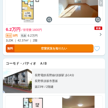
6.2万円
/ 管理費 1800円
0円
6.2万円
敷金
礼金
1LDK ｜ 42.37m² ｜ 2階
無料
空室状況を知りたい
コーモド・パティオ Ａ/Ｂ
長野電鉄長野線/須坂駅 歩14分
長野県須坂市墨坂
築23年 / 2階建