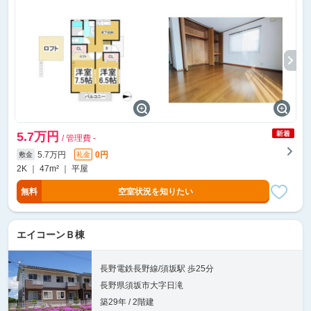
5.7万円
/ 管理費 -
5.7万円
0円
敷金
礼金
2K ｜ 47m² ｜ 平屋
無料
空室状況を知りたい
エイコーンＢ棟
長野電鉄長野線/須坂駅 歩25分
長野県須坂市大字日滝
築29年 / 2階建