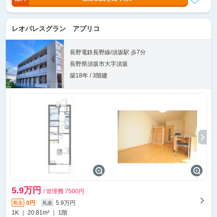
レオパレスグラン アプリコ
長野電鉄長野線/須坂駅 歩7分
長野県須坂市大字須坂
築18年 / 3階建
5.9万円
/ 管理費 7500円
0円
5.9万円
敷金
礼金
1K ｜ 20.81m² ｜ 1階