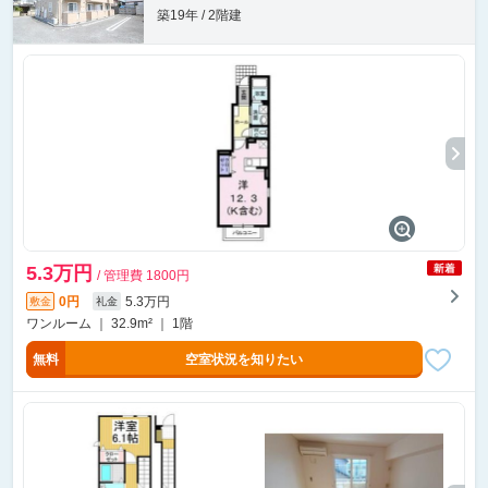
築19年 / 2階建
5.3万円
/ 管理費 1800円
0円
5.3万円
敷金
礼金
ワンルーム ｜ 32.9m² ｜ 1階
無料
空室状況を知りたい