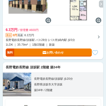
6.3万円
/ 管理費 4600円
0円
6.3万円
敷金
礼金
長野電鉄長野線/須坂駅 バス28分 (バス停)綿内駅 歩5分
1LDK ｜ 35.79m² ｜ 1階/2階建 ｜ 新築
無料
お問い合わせ
長野電鉄長野線 須坂駅 2階建 築34年
長野電鉄長野線/須坂駅 歩20分
長野県須坂市大字須坂
築34年 / 2階建