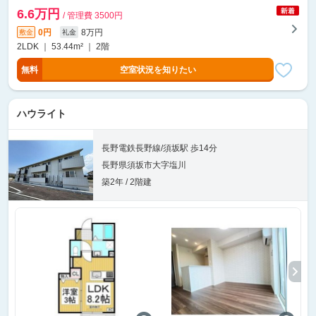
6.6万円
/ 管理費 3500円
0円
8万円
敷金
礼金
2LDK ｜ 53.44m² ｜ 2階
無料
空室状況を知りたい
ハウライト
長野電鉄長野線/須坂駅 歩14分
長野県須坂市大字塩川
築2年 / 2階建