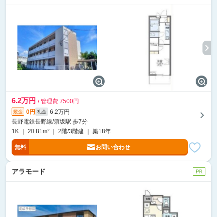
6.2万円
/ 管理費 7500円
0円
6.2万円
敷金
礼金
長野電鉄長野線/須坂駅 歩7分
1K ｜ 20.81m² ｜ 2階/3階建 ｜ 築18年
無料
お問い合わせ
アラモード