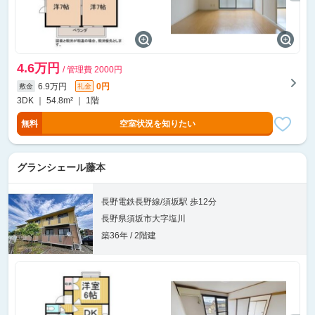
4.6万円
/ 管理費 2000円
6.9万円
0円
敷金
礼金
3DK ｜ 54.8m² ｜ 1階
無料
空室状況を知りたい
グランシェール藤本
長野電鉄長野線/須坂駅 歩12分
長野県須坂市大字塩川
築36年 / 2階建