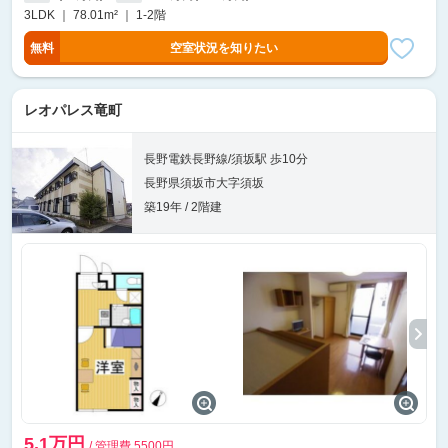
3LDK ｜ 78.01m² ｜ 1-2階
無料
空室状況を知りたい
レオパレス竜町
長野電鉄長野線/須坂駅 歩10分
長野県須坂市大字須坂
築19年 / 2階建
5.1万円
/ 管理費 5500円