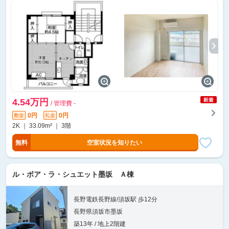
4.54万円
/ 管理費 -
0円
0円
敷金
礼金
2K ｜ 33.09m² ｜ 3階
無料
空室状況を知りたい
ル・ボア・ラ・シュエット墨坂 Ａ棟
長野電鉄長野線/須坂駅 歩12分
長野県須坂市墨坂
築13年 / 地上2階建