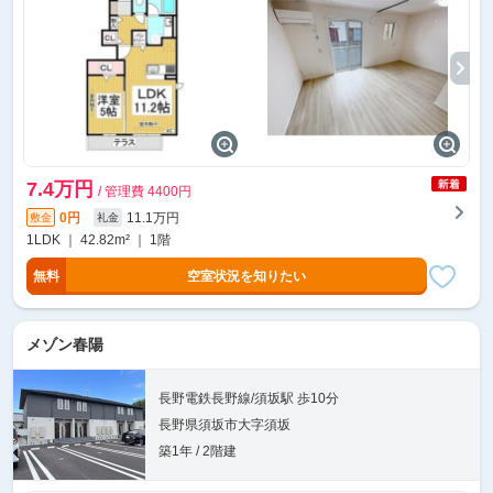
7.4万円
/ 管理費 4400円
0円
11.1万円
敷金
礼金
1LDK ｜ 42.82m² ｜ 1階
無料
空室状況を知りたい
メゾン春陽
長野電鉄長野線/須坂駅 歩10分
長野県須坂市大字須坂
築1年 / 2階建