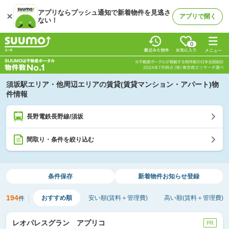
アプリならプッシュ通知で新着物件を見逃さ
アプリで開く
ない！
0
須坂駅エリア・他周辺エリアの賃貸(賃貸マンション・アパート)物
件情報
長野電鉄長野線/須坂
間取り・条件を絞り込む
条件保存
新着物件
お知らせ登録
194
おすすめ順
安い順(賃料＋管理費)
高い順(賃料＋管理費)
件
レオパレスグラン アプリコ