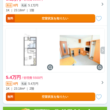
0円
5.1万円
敷金
礼金
1K ｜ 23.18m² ｜ 1階
無料
空室状況を知りたい
5.4万円
/ 管理費 5500円
0円
5.4万円
敷金
礼金
1K ｜ 23.18m² ｜ 2階
無料
空室状況を知りたい