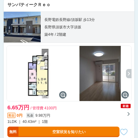
サンパティークＲｅｏ
長野電鉄長野線/須坂駅 歩13分
長野県須坂市大字須坂
築4年 / 2階建
6.65万円
/ 管理費 4100円
0円
9.98万円
敷金
礼金
1LDK ｜ 40.43m² ｜ 1階
無料
空室状況を知りたい