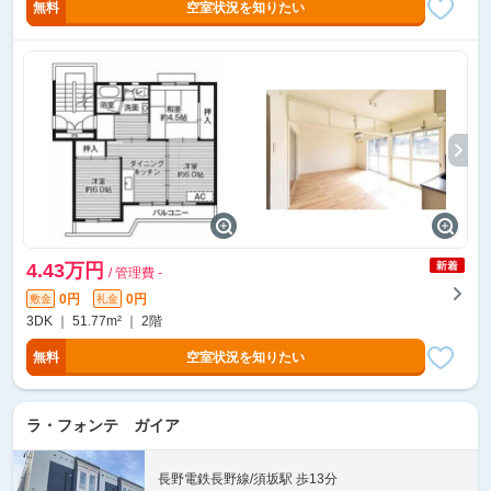
無料
空室状況を知りたい
4.43万円
/ 管理費 -
0円
0円
敷金
礼金
3DK ｜ 51.77m² ｜ 2階
無料
空室状況を知りたい
ラ・フォンテ ガイア
長野電鉄長野線/須坂駅 歩13分