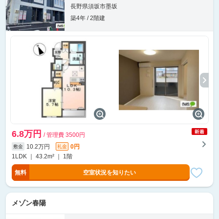
長野県須坂市墨坂
築4年 / 2階建
6.8万円
/ 管理費 3500円
10.2万円
0円
敷金
礼金
1LDK ｜ 43.2m² ｜ 1階
無料
空室状況を知りたい
メゾン春陽