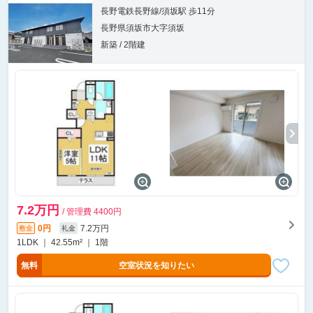
長野電鉄長野線/須坂駅 歩11分
長野県須坂市大字須坂
新築 / 2階建
7.2万円
/ 管理費 4400円
0円
7.2万円
敷金
礼金
1LDK ｜ 42.55m² ｜ 1階
無料
空室状況を知りたい