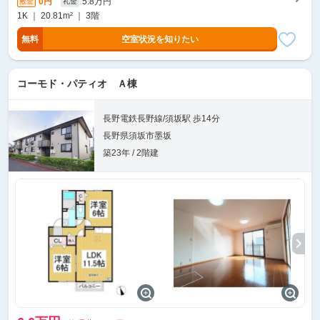
0円
5.8万円
敷金
礼金
1K ｜ 20.81m² ｜ 3階
無料
空室状況を知りたい
コーモド・パティオ Ａ棟
長野電鉄長野線/須坂駅 歩14分
長野県須坂市墨坂
築23年 / 2階建