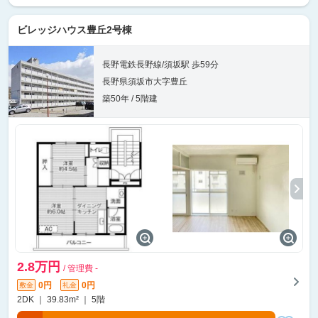
ビレッジハウス豊丘2号棟
長野電鉄長野線/須坂駅 歩59分
長野県須坂市大字豊丘
築50年 / 5階建
2.8万円
/ 管理費 -
0円
0円
敷金
礼金
2DK ｜ 39.83m² ｜ 5階