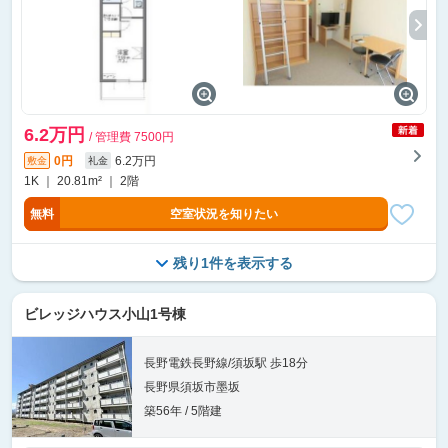
6.2万円
/ 管理費 7500円
0円
6.2万円
敷金
礼金
1K ｜ 20.81m² ｜ 2階
無料
空室状況を知りたい
残り1件を表示する
ビレッジハウス小山1号棟
長野電鉄長野線/須坂駅 歩18分
長野県須坂市墨坂
築56年 / 5階建