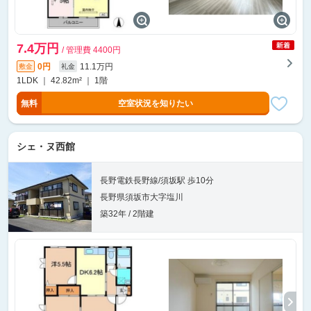
7.4万円
/ 管理費 4400円
0円
11.1万円
敷金
礼金
1LDK ｜ 42.82m² ｜ 1階
無料
空室状況を知りたい
シェ・ヌ西館
長野電鉄長野線/須坂駅 歩10分
長野県須坂市大字塩川
築32年 / 2階建