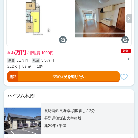
5.5万円
/ 管理費 1000円
11万円
5.5万円
敷金
礼金
2LDK ｜ 53m² ｜ 1階
無料
空室状況を知りたい
ハイツ八木沢II
長野電鉄長野線/須坂駅 歩12分
長野県須坂市大字須坂
築20年 / 平屋