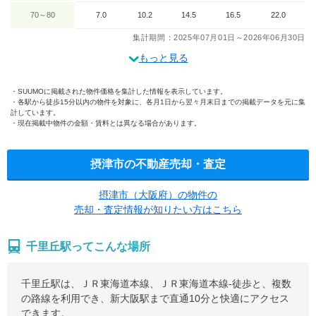
70～80
7.0
10.2
14.5
16.5
22.0
集計期間：2025年07月01日～2026年06月30日
もっと見る
SUUMOに掲載された物件価格を集計した情報を表示しています。
各駅から徒歩15分以内の物件を対象に、各月1日から翌々月末日までの掲載データを元に集
計しています。
現在掲載中物件の金額・賃料とは異なる場合があります。
摂津市の不動産売却・査定
摂津市（大阪府）の物件の
売却・査定情報が知りたい方はこちら
千里丘駅ってこんな場所
千里丘駅は、ＪＲ東海道本線、ＪＲ東海道本線-徒歩と、複数
の路線を利用でき、新大阪駅まで直通10分と快適にアクセス
できます。