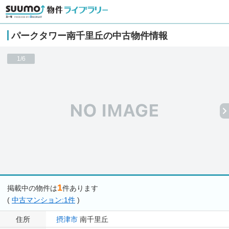
パークタワー南千里丘の中古物件情報
1/6
1
掲載中の物件は
件あります
(
中古マンション:1件
)
住所
摂津市
南千里丘