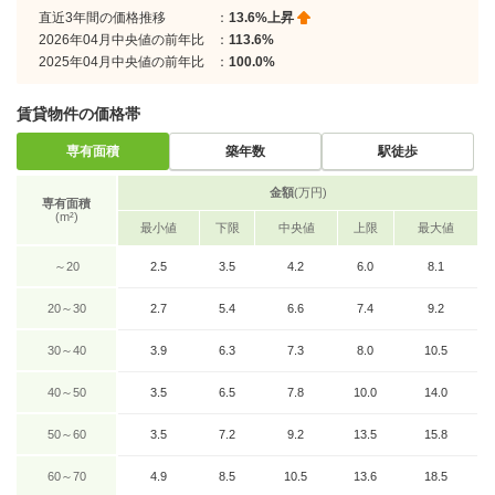
直近3年間の価格推移
：
13.6%上昇
2026年04月中央値の前年比
：
113.6%
2025年04月中央値の前年比
：
100.0%
賃貸物件の価格帯
専有面積
築年数
駅徒歩
金額
(万円)
専有面積
(m²)
最小値
下限
中央値
上限
最大値
～20
2.5
3.5
4.2
6.0
8.1
20～30
2.7
5.4
6.6
7.4
9.2
30～40
3.9
6.3
7.3
8.0
10.5
40～50
3.5
6.5
7.8
10.0
14.0
50～60
3.5
7.2
9.2
13.5
15.8
60～70
4.9
8.5
10.5
13.6
18.5