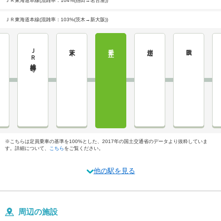
ＪＲ東海道本線(混雑率：104%(熱田→名古屋))
ＪＲ東海道本線(混雑率：103%(茨木→新大阪))
ＪＲ総持寺
茨木
千里丘
岸辺
吹田
※こちらは定員乗車の基準を100%とした、2017年の国土交通省のデータより抜粋していま
す。詳細について、
こちら
をご覧ください。
他の駅を見る
周辺の施設