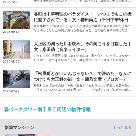
呼べる場所だったのだろう――。そう話すのは、編集者の和久田善彦さ
2025-12-23
ん。就職と共に住み始め、いまも「ホームタウン」だと感じているとい
う大阪市の安治川周辺の街について綴っていただきました。
谷町は中華料理のパラダイス！ いつまでもこの街
に魅了されている｜文・櫛田尚之（平日中華/休日中
華 代表）
猫が屋根でくつろいだり、なんだか身近な距離感で表と裏側が分け隔て
なくゆっくりした時間が流れる都会ぶらないこの谷町界隈が僕は好きだ
2025-09-18
――。そう話すのは、中華クルー「平日中華/休日中華」代表の櫛田尚
之さん。中華を好きになるきっかけになった谷町の魅力について綴って
いただきました。
大正区の濁った川を眺め、その向こうを目指した｜
文：桒田萌（音楽ライター）
こうして今、大正区を楽しめているのは、私が住んでいた頃にはなかっ
たスポットができていることや、歳を重ねてライフスタイルが変わった
2025-08-26
ことが大きいだろう――。そう話すのは、音楽ライターの桒田萌さん。
一度は距離を置いた地元・大正区の大人になってから気付いた魅力を綴
っていただきました。
「松屋町とかいいんじゃない？」で決めた、なんに
つけても大正解の街｜文・磯乃文彦（ブロガー）
松屋町にきてからの日々を振り返ると、まわりの人の意見に影響を受け
て生きているなとあらためて思った――。そう話すのはブロガーの磯乃
2025-07-29
文彦さん。パートナーの転勤で住むことになった大阪の松屋町での暮ら
しについて、おすすめのお店などを交えながら綴っていただきました。
パークタワー南千里丘周辺の物件情報
新築マンション
もっと見る