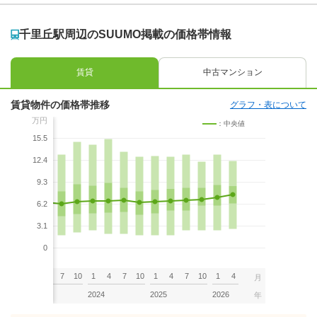
千里丘駅周辺のSUUMO掲載の価格帯情報
賃貸
中古マンション
賃貸物件の価格帯推移
グラフ・表について
万円
：中央値
15.5
12.4
9.3
6.2
3.1
0
7
10
1
4
7
10
1
4
7
10
1
4
7
10
1
4
月
2023
2024
2025
2026
年