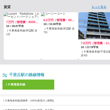
賃貸
もっと見る
6.2万円（管理費：6000円）
7万円（管理費：8000円）
1K / 33.08平米
1K / 28.87平米
ＪＲ東海道本線/岸辺駅 歩
ＪＲ東海道本線/岸辺駅 歩
7分
1分
7.8万円
1K / 23.78平米
ＪＲ東海道本線/千里丘
歩3分
千里丘駅の路線情報
ＪＲ東海道本線
ＪＲ東海道本線(混雑率：109%(安倍川→静岡))