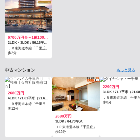
6700万円台～1億100万円台／予定
2LDK・3LDK / 56.15平米～75.77平米、(戸別宅配ボックス面積0.5平米～1.66平米を含む)
ＪＲ東海道本線「千里丘」
歩2分
中古マンション
もっと見る
2290万円
2680万円
ＪＲ東海道本線「千里
4LDK / 71.61平米（21.66坪）
歩8分
ＪＲ東海道本線「千里丘」
歩12分
2680万円
3LDK / 64.73平米
ＪＲ東海道本線「千里丘」
歩12分