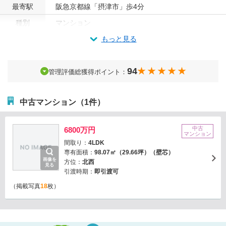
最寄駅
阪急京都線「摂津市」歩4分
種別
マンション
もっと見る
94
管理評価総獲得ポイント：
中古マンション（1件）
中古
6800万円
マンション
間取り：
4LDK
専有面積：
98.07㎡（29.66坪）（壁芯）
画像を
方位：
北西
見る
引渡時期：
即引渡可
（掲載写真
18
枚）