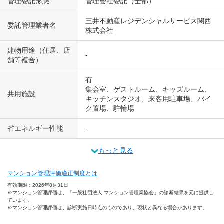
管理委託形態
管理会社委託（全部）
三井不動産レジデンシャルサービス関西
委託管理業者名
株式会社
建物用途（住居、店
-
舗等複合）
有
集会室、ゲストルーム、キッズルーム、
共用施設
キッチンスタジオ、来客用駐車場、バイ
ク置場、駐輪場
省エネルギー性能
-
もっと見る
マンション管理評価適正制度とは
有効期限：2026年8月31日
※マンション管理評価は、「一般社団法人 マンション管理業協会」の診断結果を元に提供し
ています。
※マンション管理評価は、診断実施日時点のものであり、現状と異なる場合があります。