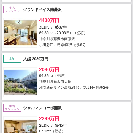
中古
グランドベイス南藤沢
マンション
4480万円
3LDK / 築37年
69.38m
（20.98坪）（壁芯）
2
神奈川県藤沢市南藤沢
小田急江ノ島線/藤沢 徒歩8分
大鋸 2080万円
土地
2080万円
96.82m
（登記）
2
神奈川県藤沢市大鋸
湘南新宿ライン高海/藤沢 バス11分 停歩2分
中古
シャルマンコーポ藤沢
マンション
2299万円
2LDK / 築45年
67.2m
（壁芯）
2