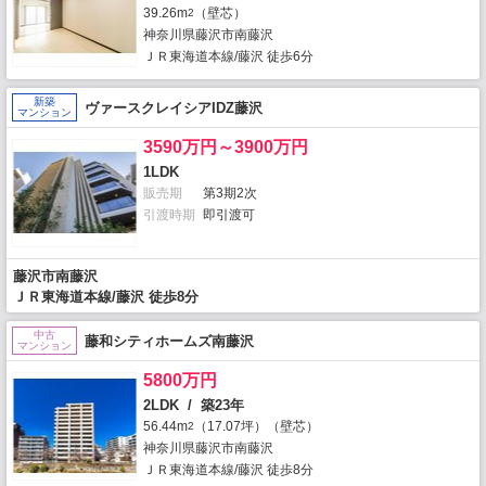
39.26m
（壁芯）
2
神奈川県藤沢市南藤沢
ＪＲ東海道本線/藤沢 徒歩6分
新築
ヴァースクレイシアIDZ藤沢
マンション
3590万円～3900万円
1LDK
販売期
第3期2次
引渡時期
即引渡可
藤沢市南藤沢
ＪＲ東海道本線/藤沢 徒歩8分
中古
藤和シティホームズ南藤沢
マンション
5800万円
2LDK / 築23年
56.44m
（17.07坪）（壁芯）
2
神奈川県藤沢市南藤沢
ＪＲ東海道本線/藤沢 徒歩8分