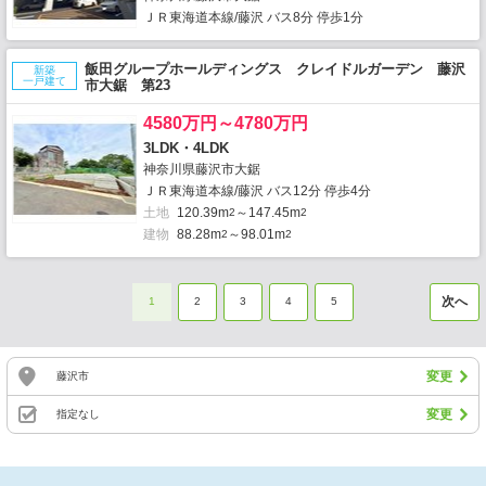
ＪＲ東海道本線/藤沢 バス8分 停歩1分
飯田グループホールディングス クレイドルガーデン 藤沢
新築
一戸建て
市大鋸 第23
4580万円～4780万円
3LDK・4LDK
神奈川県藤沢市大鋸
ＪＲ東海道本線/藤沢 バス12分 停歩4分
土地
120.39m
～147.45m
2
2
建物
88.28m
～98.01m
2
2
次へ
1
2
3
4
5
変更
藤沢市
変更
指定なし