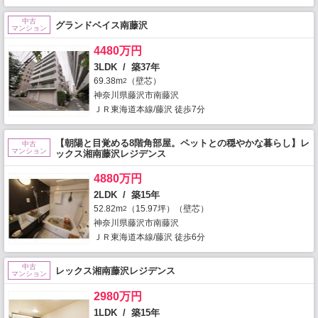
中古
グランドベイス南藤沢
マンション
4480万円
3LDK / 築37年
69.38m
（壁芯）
2
神奈川県藤沢市南藤沢
ＪＲ東海道本線/藤沢 徒歩7分
【朝陽と目覚める8階角部屋。ペットとの穏やかな暮らし】レ
中古
マンション
ックス湘南藤沢レジデンス
4880万円
2LDK / 築15年
52.82m
（15.97坪）（壁芯）
2
神奈川県藤沢市南藤沢
ＪＲ東海道本線/藤沢 徒歩6分
中古
レックス湘南藤沢レジデンス
マンション
2980万円
1LDK / 築15年