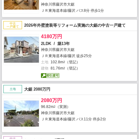
神奈川県藤沢市大鋸
ＪＲ東海道本線/藤沢 バス8分 停歩1分
中古
2026年外壁塗装等リフォーム実施の大鋸の中古一戸建て
一戸建て
4180万円
2LDK / 築13年
神奈川県藤沢市大鋸
ＪＲ東海道本線/藤沢 徒歩25分
土地
102.8m
（登記）
2
建物
81.76m
（登記）
2
大鋸 2080万円
土地
2080万円
96.82m
（実測）
2
神奈川県藤沢市大鋸
ＪＲ東海道本線/藤沢 バス11分 停歩2分
中古