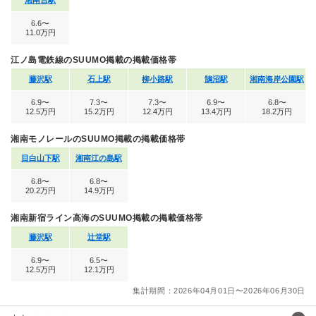
6.6〜
11.0万円
江ノ島電鉄線のSUUMO掲載の掲載価格帯
藤沢駅
石上駅
柳小路駅
鵠沼駅
湘南海岸公園駅
6.9〜
7.3〜
7.3〜
6.9〜
6.8〜
12.5万円
15.2万円
12.4万円
13.4万円
18.2万円
湘南モノレールのSUUMO掲載の掲載価格帯
目白山下駅
湘南江の島駅
6.8〜
6.8〜
20.2万円
14.9万円
湘南新宿ライン高海のSUUMO掲載の掲載価格帯
藤沢駅
辻堂駅
6.9〜
6.5〜
12.5万円
12.1万円
集計期間：2026年04月01日〜2026年06月30日