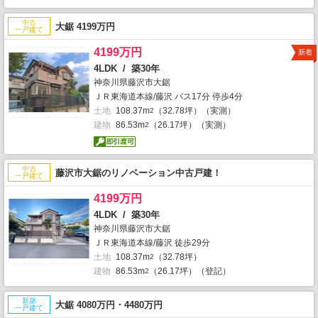
中古
大鋸 4199万円
一戸建て
4199万円
新着
4LDK / 築30年
神奈川県藤沢市大鋸
ＪＲ東海道本線/藤沢 バス17分 停歩4分
土地
108.37m
（32.78坪）（実測）
2
建物
86.53m
（26.17坪）（実測）
2
中古
藤沢市大鋸のリノベーション中古戸建！
一戸建て
4199万円
4LDK / 築30年
神奈川県藤沢市大鋸
ＪＲ東海道本線/藤沢 徒歩29分
土地
108.37m
（32.78坪）
2
建物
86.53m
（26.17坪）（登記）
2
新築
大鋸 4080万円・4480万円
一戸建て