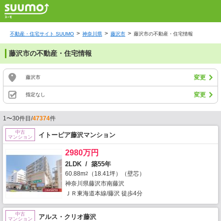
不動産・住宅サイト SUUMO
神奈川県
藤沢市
藤沢市の不動産・住宅情報
藤沢市の不動産・住宅情報
変更
藤沢市
変更
指定なし
1〜30件目/
47374
件
中古
イトーピア藤沢マンション
マンション
2980万円
2LDK / 築55年
60.88m
（18.41坪）（壁芯）
2
神奈川県藤沢市南藤沢
ＪＲ東海道本線/藤沢 徒歩4分
中古
アルス・クリオ藤沢
マンション