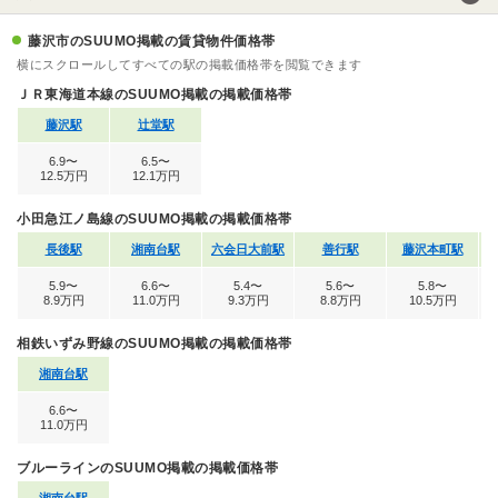
藤沢市のSUUMO掲載の賃貸物件価格帯
横にスクロールしてすべての駅の掲載価格帯を閲覧できます
ＪＲ東海道本線のSUUMO掲載の掲載価格帯
藤沢駅
辻堂駅
6.9〜
6.5〜
12.5万円
12.1万円
小田急江ノ島線のSUUMO掲載の掲載価格帯
長後駅
湘南台駅
六会日大前駅
善行駅
藤沢本町駅
5.9〜
6.6〜
5.4〜
5.6〜
5.8〜
8.9万円
11.0万円
9.3万円
8.8万円
10.5万円
相鉄いずみ野線のSUUMO掲載の掲載価格帯
湘南台駅
6.6〜
11.0万円
ブルーラインのSUUMO掲載の掲載価格帯
湘南台駅