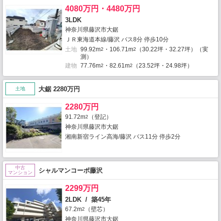
4080万円・4480万円
3LDK
神奈川県藤沢市大鋸
ＪＲ東海道本線/藤沢 バス8分 停歩10分
土地
99.92m
・106.71m
（30.22坪・32.27坪）（実
2
2
測）
建物
77.76m
・82.61m
（23.52坪・24.98坪）
2
2
大鋸 2280万円
土地
2280万円
91.72m
（登記）
2
神奈川県藤沢市大鋸
湘南新宿ライン高海/藤沢 バス11分 停歩2分
中古
シャルマンコーポ藤沢
マンション
2299万円
2LDK / 築45年
67.2m
（壁芯）
2
神奈川県藤沢市大鋸