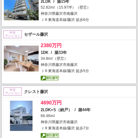
2LDK / 築15年
52.82m
（15.97坪）（壁芯）
2
神奈川県藤沢市南藤沢
ＪＲ東海道本線/藤沢 徒歩6分
中古
セザール藤沢
マンション
2380万円
1DK / 築33年
34.8m
（壁芯）
2
神奈川県藤沢市南藤沢
ＪＲ東海道本線/藤沢 徒歩5分
中古
クレスト藤沢
マンション
4690万円
2LDK+S（納戸） / 築44年
66.46m
2
神奈川県藤沢市南藤沢
ＪＲ東海道本線/藤沢 徒歩7分