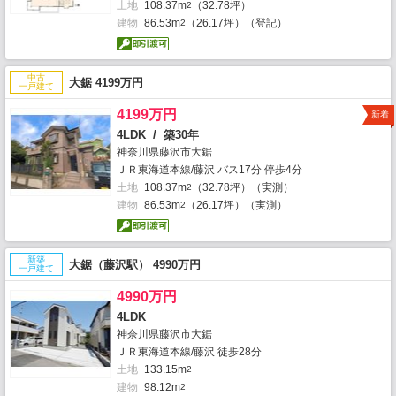
土地
108.37m
（32.78坪）
2
建物
86.53m
（26.17坪）（登記）
2
中古
大鋸 4199万円
一戸建て
4199万円
新着
4LDK / 築30年
神奈川県藤沢市大鋸
ＪＲ東海道本線/藤沢 バス17分 停歩4分
土地
108.37m
（32.78坪）（実測）
2
建物
86.53m
（26.17坪）（実測）
2
新築
大鋸（藤沢駅） 4990万円
一戸建て
4990万円
4LDK
神奈川県藤沢市大鋸
ＪＲ東海道本線/藤沢 徒歩28分
土地
133.15m
2
建物
98.12m
2