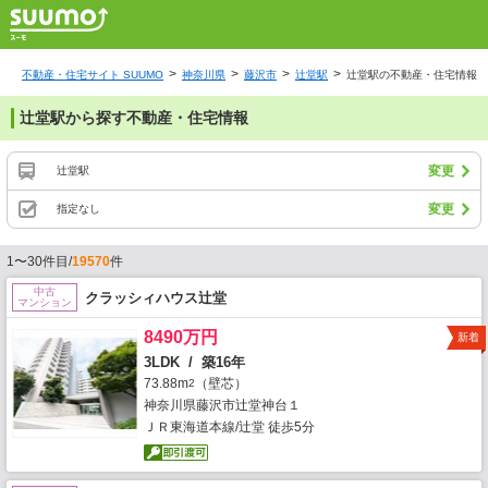
不動産・住宅サイト SUUMO
神奈川県
藤沢市
辻堂駅
辻堂駅の不動産・住宅情報
辻堂駅から探す不動産・住宅情報
変更
辻堂駅
変更
指定なし
1〜30件目/
19570
件
中古
クラッシィハウス辻堂
マンション
8490万円
新着
3LDK / 築16年
73.88m
（壁芯）
2
神奈川県藤沢市辻堂神台１
ＪＲ東海道本線/辻堂 徒歩5分