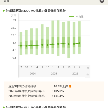
賃貸
辻堂駅周辺のSUUMO掲載の賃貸物件価格帯
万円
：中央値
21
16.9
12.8
8.7
4.6
0.5
7
10
1
4
7
10
1
4
7
10
1
4
7
10
1
4
月
2023
2024
2025
2026
年
直近3年間の価格推移
：
16.6%上昇
2026年04月中央値の前年比
：
105.0%
2025年04月中央値の前年比
：
111.1%
辻堂駅周辺のSUUMO掲載の賃貸物件価格帯