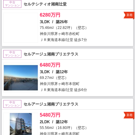
中古
セルテシティオ湘南辻堂
マンション
6280万円
新着
3LDK / 築26年
75.46m
（22.82坪）（壁芯）
2
神奈川県茅ヶ崎市赤松町
ＪＲ東海道本線/辻堂 徒歩7分
中古
セルアージュ湘南ブリエテラス
マンション
6480万円
3LDK / 築12年
69.27m
（壁芯）
2
神奈川県茅ヶ崎市本宿町
ＪＲ東海道本線/辻堂 徒歩6分
中古
セルアージュ湘南ブリエテラス
マンション
5480万円
新着
2LDK / 築12年
55.56m
（16.80坪）（壁芯）
2
神奈川県茅ヶ崎市本宿町