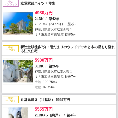
中古
辻堂駅前ハイツ７号棟
マンション
4980万円
2LDK / 築42年
78.21m
（23.65坪）（壁芯）
2
神奈川県藤沢市辻堂新町１
ＪＲ東海道本線/辻堂 徒歩5分
駅辻堂駅徒歩7分！陽だまりのウッドデッキと木の温もり溢れ
中古
一戸建て
る注文住宅
5980万円
3LDK / 築26年
神奈川県藤沢市辻堂元町１
ＪＲ東海道本線/辻堂 徒歩7分
土地
109.75m
2
建物
87.75m
2
中古
辻堂元町３（辻堂駅） 5555万円
一戸建て
5555万円
2LDK+S（納戸） / 築4年