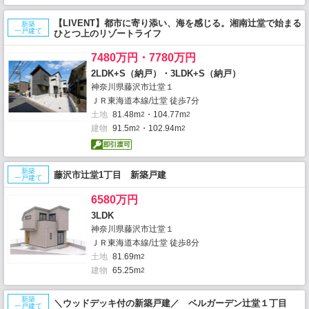
【LIVENT】都市に寄り添い、海を感じる。湘南辻堂で始まる
新築
一戸建て
ひとつ上のリゾートライフ
7480万円・7780万円
2LDK+S（納戸）・3LDK+S（納戸）
神奈川県藤沢市辻堂１
ＪＲ東海道本線/辻堂 徒歩7分
土地
81.48m
・104.77m
2
2
建物
91.5m
・102.94m
2
2
新築
藤沢市辻堂1丁目 新築戸建
一戸建て
6580万円
3LDK
神奈川県藤沢市辻堂１
ＪＲ東海道本線/辻堂 徒歩8分
土地
81.69m
2
建物
65.25m
2
新築
＼ウッドデッキ付の新築戸建／ ベルガーデン辻堂１丁目
一戸建て