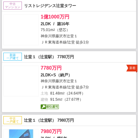
中古
リストレジデンス辻堂タワー
マンション
1億1000万円
2LDK / 築16年
75.01m
（壁芯）
2
神奈川県藤沢市辻堂１
ＪＲ東海道本線/辻堂 徒歩1分
新築
辻堂１（辻堂駅） 7780万円
一戸建て
7780万円
新着
2LDK+S（納戸）
神奈川県藤沢市辻堂１
ＪＲ東海道本線/辻堂 徒歩7分
土地
81.48m
（24.64坪）
2
建物
91.5m
（27.67坪）
2
中古
辻堂１（辻堂駅） 7980万円
一戸建て
7980万円