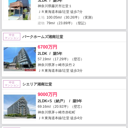
3LDK / 築5年
神奈川県藤沢市辻堂１
ＪＲ東海道本線/辻堂 徒歩7分
土地
100.05m
（30.26坪）（実測）
2
建物
79m
（23.89坪）（登記）
2
中古
パークホームズ湘南辻堂
マンション
6700万円
2LDK / 築5年
57.19m
（17.29坪）（壁芯）
2
神奈川県茅ヶ崎市浜竹２
ＪＲ東海道本線/辻堂 徒歩3分
中古
シエリア湘南辻堂
マンション
9000万円
2LDK+S（納戸） / 築9年
69.16m
（20.92坪）（壁芯）
2
神奈川県茅ヶ崎市赤松町
ＪＲ東海道本線/辻堂 徒歩4分