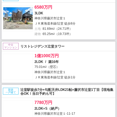
6580万円
3LDK
神奈川県藤沢市辻堂１
ＪＲ東海道本線/辻堂 徒歩8分
土地
81.69m
（24.71坪）
2
建物
65.25m
（19.73坪）
2
中古
リストレジデンス辻堂タワー
マンション
1億1000万円
2LDK / 築16年
75.01m
（壁芯）
2
神奈川県藤沢市辻堂１
ＪＲ東海道本線/辻堂 徒歩1分
辻堂駅徒歩7分×勾配天井LDK21帖×藤沢市辻堂1丁目【現地集
新築
一戸建て
合OK！当日予約も可】
7780万円
2LDK+S（納戸）
神奈川県藤沢市辻堂１-11-17