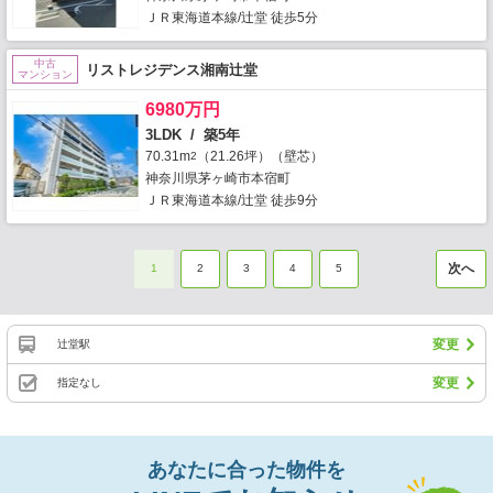
ＪＲ東海道本線/辻堂 徒歩5分
中古
リストレジデンス湘南辻堂
マンション
6980万円
3LDK / 築5年
70.31m
（21.26坪）（壁芯）
2
神奈川県茅ヶ崎市本宿町
ＪＲ東海道本線/辻堂 徒歩9分
次へ
1
2
3
4
5
変更
辻堂駅
変更
指定なし
あなたに合った物件を