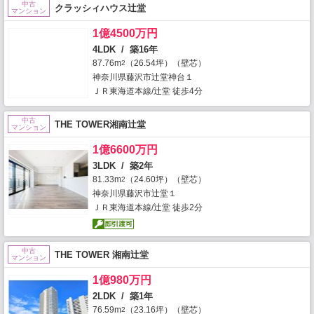
中古
クラッシィハウス辻堂
マンション
1億4500万円
4LDK / 築16年
87.76m
（26.54坪）（壁芯）
2
神奈川県藤沢市辻堂神台１
ＪＲ東海道本線/辻堂 徒歩4分
中古
THE TOWER湘南辻堂
マンション
1億6600万円
3LDK / 築2年
81.33m
（24.60坪）（壁芯）
2
神奈川県藤沢市辻堂１
ＪＲ東海道本線/辻堂 徒歩2分
中古
THE TOWER 湘南辻堂
マンション
1億980万円
2LDK / 築1年
76.59m
（23.16坪）（壁芯）
2