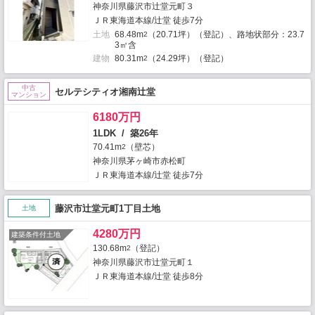
神奈川県藤沢市辻堂元町３
ＪＲ東海道本線/辻堂 徒歩7分
土地
68.48m
（20.71坪）（登記）、路地状部分：23.7
2
3㎡含
建物
80.31m
（24.29坪）（登記）
2
中古
セルテシティオ湘南辻堂
マンション
6180万円
1LDK / 築26年
70.41m
（壁芯）
2
神奈川県茅ヶ崎市赤松町
ＪＲ東海道本線/辻堂 徒歩7分
藤沢市辻堂元町1丁目土地
土地
4280万円
建築条件付土地
130.68m
（登記）
2
神奈川県藤沢市辻堂元町１
ＪＲ東海道本線/辻堂 徒歩8分