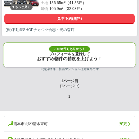
土地
136.65m²（41.33坪）
建物
105.9m²（32.03坪）
見学予約(無料)
(株)不動産SHOPナカジツ合志・光の森店
この物件もありかも！
プロフィールを登録して
おすすめ物件の精度を上げよう！
※賃貸物件・新築マンションは対象外です
1
ページ目
(
1
ページ中)
1
熊本市北区/清水東町
変更