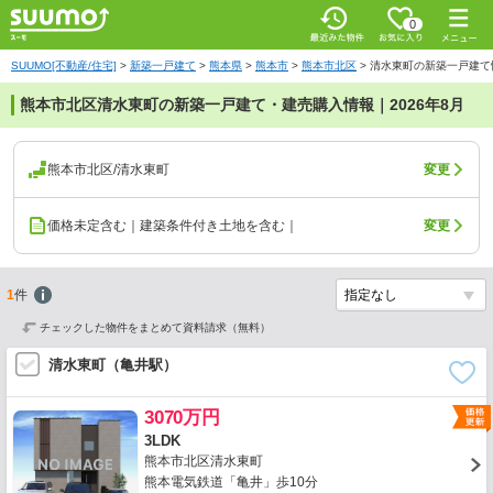
0
SUUMO[不動産/住宅]
>
新築一戸建て
>
熊本県
>
熊本市
>
熊本市北区
>
清水東町の新築一戸建て
熊本市北区清水東町の新築一戸建て・建売購入情報｜2026年8月
熊本市北区/清水東町
変更
価格未定含む｜建築条件付き土地を含む｜
変更
1
件
チェックした物件をまとめて資料請求（無料）
清水東町（亀井駅）
3070万円
3LDK
熊本市北区清水東町
熊本電気鉄道「亀井」歩10分