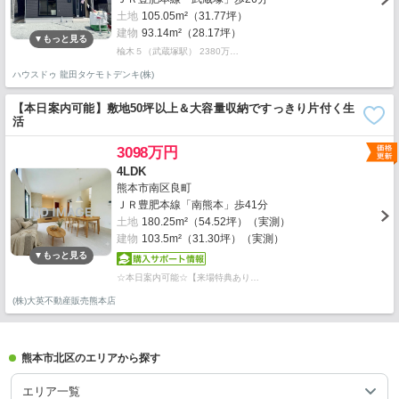
土地
105.05m²（31.77坪）
建物
93.14m²（28.17坪）
楡木５（武蔵塚駅） 2380万…
ハウスドゥ 龍田タケモトデンキ(株)
【本日案内可能】敷地50坪以上＆大容量収納ですっきり片付く生
活
3098万円
4LDK
熊本市南区良町
ＪＲ豊肥本線「南熊本」歩41分
土地
180.25m²（54.52坪）（実測）
建物
103.5m²（31.30坪）（実測）
☆本日案内可能☆【来場特典あり…
(株)大英不動産販売熊本店
熊本市北区のエリアから探す
エリア一覧