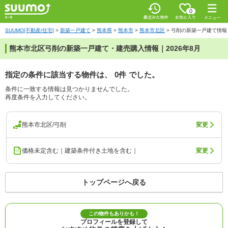
0
SUUMO[不動産/住宅]
>
新築一戸建て
>
熊本県
>
熊本市
>
熊本市北区
>
弓削の新築一戸建て情報
熊本市北区弓削の新築一戸建て・建売購入情報｜2026年8月
指定の条件に該当する物件は、
0件
でした。
条件に一致する情報は見つかりませんでした。
再度条件を入力してください。
熊本市北区/弓削
変更
価格未定含む｜建築条件付き土地を含む｜
変更
トップページへ戻る
この物件もありかも！
プロフィールを登録して