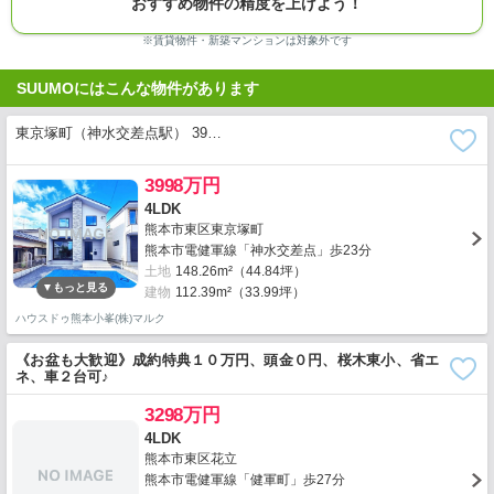
おすすめ物件の精度を上げよう！
※賃貸物件・新築マンションは対象外です
SUUMOにはこんな物件があります
東京塚町（神水交差点駅） 39…
3998万円
4LDK
熊本市東区東京塚町
熊本市電健軍線「神水交差点」歩23分
土地
148.26m²（44.84坪）
建物
112.39m²（33.99坪）
ハウスドゥ熊本小峯(株)マルク
《お盆も大歓迎》成約特典１０万円、頭金０円、桜木東小、省エ
ネ、車２台可♪
3298万円
4LDK
熊本市東区花立
熊本市電健軍線「健軍町」歩27分