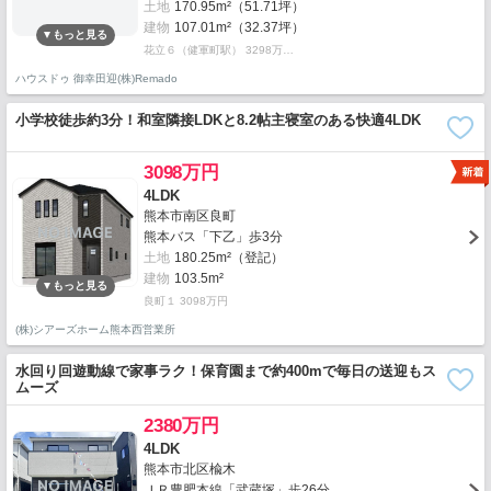
土地
170.95m²（51.71坪）
建物
107.01m²（32.37坪）
花立６（健軍町駅） 3298万…
ハウスドゥ 御幸田迎(株)Remado
小学校徒歩約3分！和室隣接LDKと8.2帖主寝室のある快適4LDK
3098万円
4LDK
熊本市南区良町
熊本バス「下乙」歩3分
土地
180.25m²（登記）
建物
103.5m²
良町１ 3098万円
(株)シアーズホーム熊本西営業所
水回り回遊動線で家事ラク！保育園まで約400mで毎日の送迎もス
ムーズ
2380万円
4LDK
熊本市北区楡木
ＪＲ豊肥本線「武蔵塚」歩26分