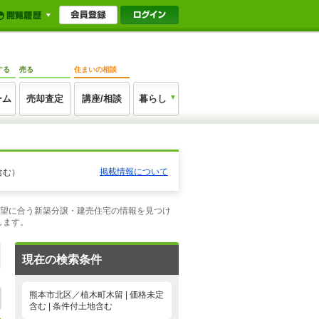
する
売る
住まいの相談
ーム
売却査定
講座/相談
暮らし
掲載情報について
含む）
希望に合う新築分譲・建売住宅の情報を見つけ
します。
現在の検索条件
熊本市北区／植木町木留 | 価格未定
含む | 条件付土地含む