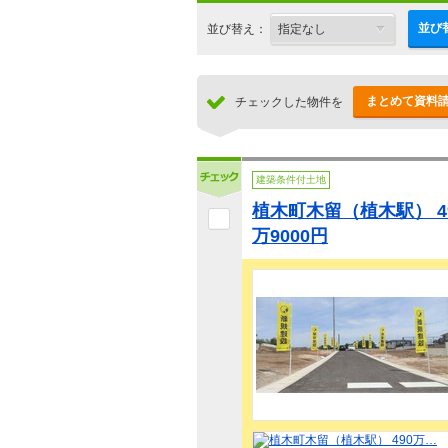
並び
並び替え：
まとめて資料
チェックした物件を
建築条件付土地
植木町木留（植木駅） 49
万9000円