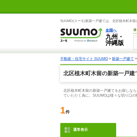
SUUMO(スーモ)新築一戸建ては、北区植木町
全国へ
借
九州・
沖縄版
不動産・住宅サイト SUUMO
>
新築一戸建て
北区植木町木留の新築一戸建
北区植木町木留の新築一戸建てをお探しなら
ていただく為に、SUUMOは様々な切り口
1
件
通常表示