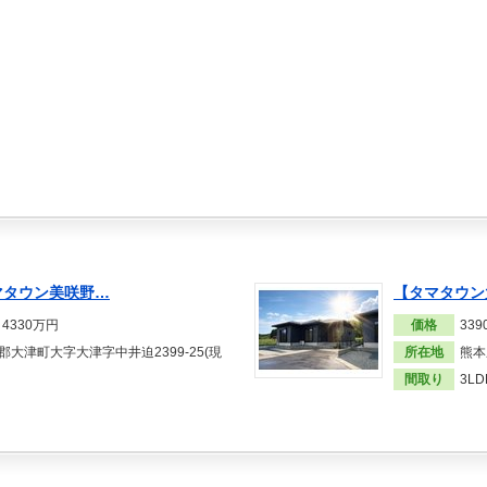
マタウン美咲野…
【タマタウン
～4330万円
価格
33
大津町大字大津字中井迫2399-25(現
所在地
熊本
間取り
3LD