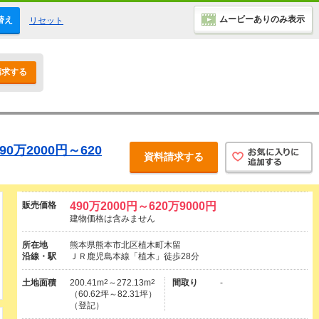
ムービーありのみ表示
替え
リセット
請求する
0万2000円～620
資料請求する
販売価格
490万2000円～620万9000円
建物価格は含みません
所在地
熊本県熊本市北区植木町木留
沿線・駅
ＪＲ鹿児島本線「植木」徒歩28分
土地面積
200.41m
2
～272.13m
2
間取り
-
（60.62坪～82.31坪）
（登記）