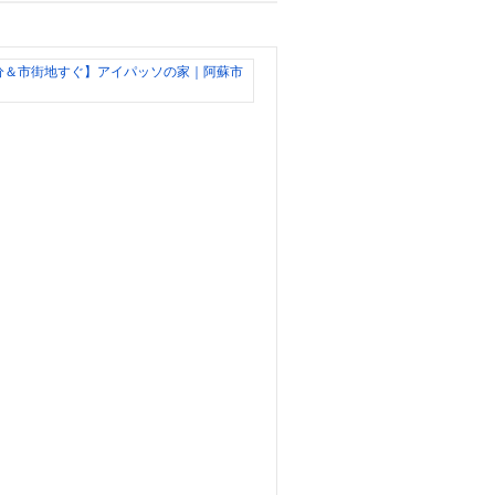
【平
屋
＆
I
o
T
☆
宮
地
駅
ま
で
徒
歩
1
0
分
＆
市
街
地