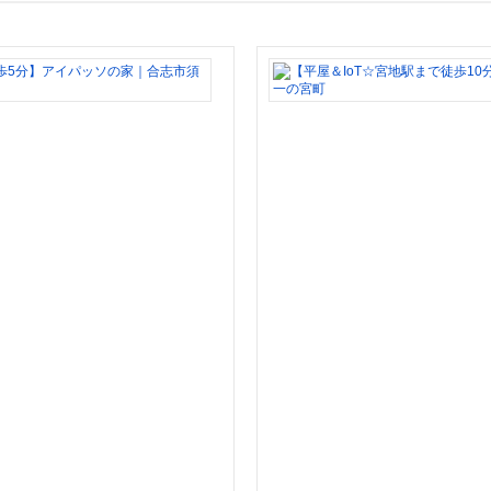
【I
o
T
で
ス
ト
レ
ス
フ
リ
ー
♪
新
須
屋
駅
ま
で
徒
歩
5