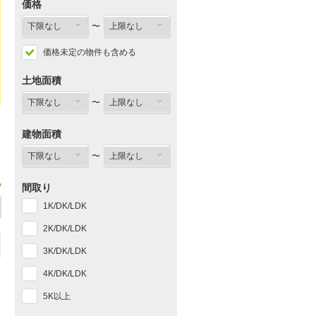
価格
〜
価格未定の物件も含める
土地面積
〜
建物面積
〜
間取り
1K/DK/LDK
2K/DK/LDK
3K/DK/LDK
4K/DK/LDK
5K以上