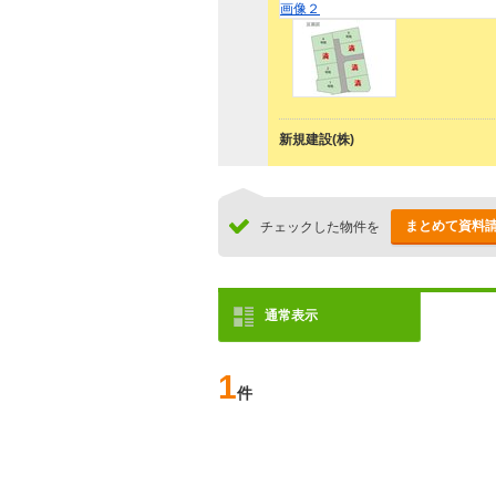
新規建設(株)
まとめて資料
チェックした物件を
通常表示
1
件