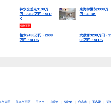
神水交差点3198万
東海学園前3998万
円・3498万円・4LD
円・4LDK
K
価格更新
植木2498万円・2698
武蔵塚3298万円・3
万円・4LDK
98万円・4LDK
本市東区
|
熊本市西区
|
玉名市
|
山鹿市
|
菊池市
|
合志市
|
玉名郡
|
菊