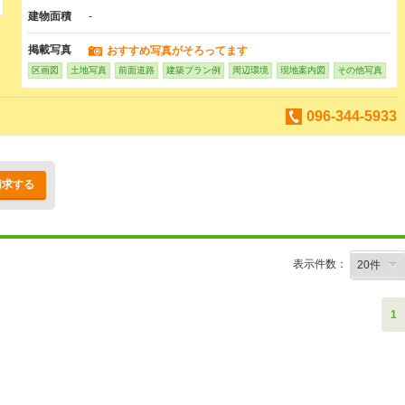
建物面積
-
掲載写真
おすすめ写真がそろってます
区画図
土地写真
前面道路
建築プラン例
周辺環境
現地案内図
その他写真
096-344-5933
請求する
表示件数：
1