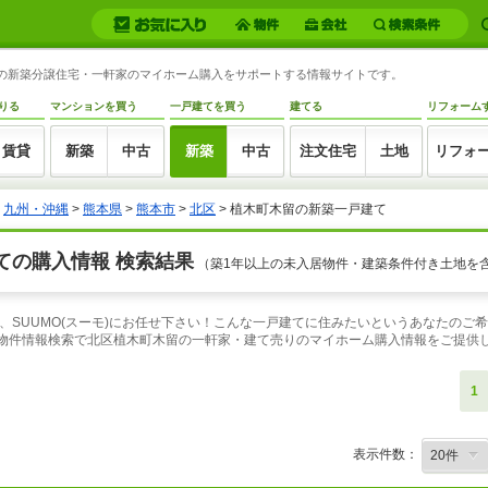
木留の新築分譲住宅・一軒家のマイホーム購入をサポートする情報サイトです。
りる
マンションを買う
一戸建てを買う
建てる
リフォーム
賃貸
新築
中古
新築
中古
注文住宅
土地
リフォ
>
九州・沖縄
>
熊本県
>
熊本市
>
北区
> 植木町木留の新築一戸建て
ての購入情報 検索結果
（築1年以上の未入居物件・建築条件付き土地を
、SUUMO(スーモ)にお任せ下さい！こんな一戸建てに住みたいというあなたのご
の物件情報検索で北区植木町木留の一軒家・建て売りのマイホーム購入情報をご提供
1
表示件数：