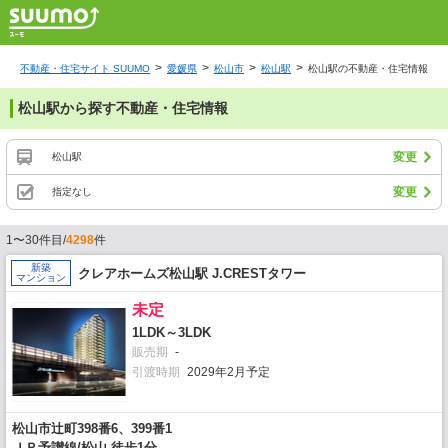
不動産・住宅サイト SUUMO
愛媛県
松山市
松山駅
松山駅の不動産・住宅情報
松山駅から探す不動産・住宅情報
変更
松山駅
変更
指定なし
1〜30件目/
4298
件
新築
クレアホームズ松山駅 J.CRESTタワー
マンション
未定
1LDK～3LDK
販売期
-
引渡時期
2029年2月予定
松山市辻町398番6、399番1
ＪＲ予讃線/松山 徒歩1分