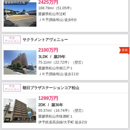
2425万円
建築条件付土地
168.79m
（51.05坪）
2
愛媛県松山市辻町
ＪＲ予讃線/松山 徒歩6分
中古
サクラメントアヴェニュー
マンション
2100万円
新着
3LDK / 築29年
75.11m
（22.72坪）（壁芯）
2
愛媛県松山市南江戸１
ＪＲ予讃線/松山 徒歩11分
中古
朝日プラザステーションコア松山
マンション
1299万円
2DK / 築36年
55.37m
（16.74坪）（壁芯）
2
愛媛県松山市味酒町１
伊予鉄道高浜線/大手町 徒歩2分