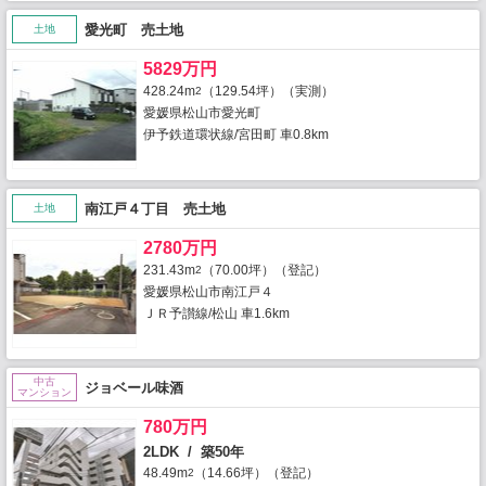
愛光町 売土地
土地
5829万円
428.24m
（129.54坪）（実測）
2
愛媛県松山市愛光町
伊予鉄道環状線/宮田町 車0.8km
南江戸４丁目 売土地
土地
2780万円
231.43m
（70.00坪）（登記）
2
愛媛県松山市南江戸４
ＪＲ予讃線/松山 車1.6km
中古
ジョベール味酒
マンション
780万円
2LDK / 築50年
48.49m
（14.66坪）（登記）
2