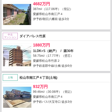
4682万円
387m
（117.06坪）（登記）
2
愛媛県松山市南江戸４
伊予鉄/朝日八幡前 徒歩3分
中古
ダイアパレス竹原
マンション
1880万円
1LDK+S（納戸） / 築36年
58.75m
（17.77坪）（壁芯）
2
愛媛県松山市竹原２
伊予鉄道郡中線/土橋 徒歩6分
松山市南江戸４丁目(土地)
土地
932万円
99.46m
（30.08坪）（登記）
2
愛媛県松山市南江戸４
伊予鉄バス/大宝寺口 徒歩3分