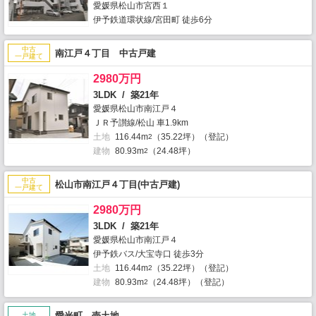
愛媛県松山市宮西１
伊予鉄道環状線/宮田町 徒歩6分
中古
南江戸４丁目 中古戸建
一戸建て
2980万円
3LDK / 築21年
愛媛県松山市南江戸４
ＪＲ予讃線/松山 車1.9km
土地
116.44m
（35.22坪）（登記）
2
建物
80.93m
（24.48坪）
2
中古
松山市南江戸４丁目(中古戸建)
一戸建て
2980万円
3LDK / 築21年
愛媛県松山市南江戸４
伊予鉄バス/大宝寺口 徒歩3分
土地
116.44m
（35.22坪）（登記）
2
建物
80.93m
（24.48坪）（登記）
2
愛光町 売土地
土地