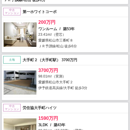
中古
第一ホワイトコーポ
マンション
200万円
ワンルーム / 築53年
23.41m
（壁芯）
2
愛媛県松山市三番町８
ＪＲ予讃線/松山 徒歩6分
大手町２（大手町駅） 3700万円
土地
3700万円
98.01m
（実測）
2
愛媛県松山市大手町２
伊予鉄道高浜線/大手町 徒歩3分
中古
労住協大手町ハイツ
マンション
1590万円
3LDK / 築43年