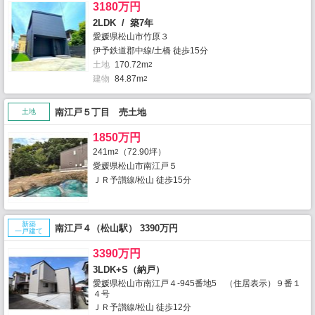
3180万円
2LDK / 築7年
愛媛県松山市竹原３
伊予鉄道郡中線/土橋 徒歩15分
土地
170.72m
2
建物
84.87m
2
南江戸５丁目 売土地
土地
1850万円
241m
（72.90坪）
2
愛媛県松山市南江戸５
ＪＲ予讃線/松山 徒歩15分
新築
南江戸４（松山駅） 3390万円
一戸建て
3390万円
3LDK+S（納戸）
愛媛県松山市南江戸４-945番地5 （住居表示）９番１
４号
ＪＲ予讃線/松山 徒歩12分