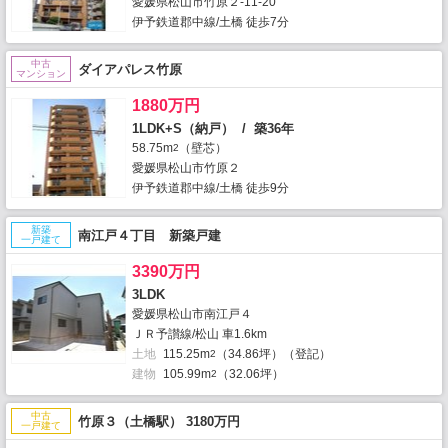
愛媛県松山市竹原２-11-20
伊予鉄道郡中線/土橋 徒歩7分
中古
ダイアパレス竹原
マンション
1880万円
1LDK+S（納戸） / 築36年
58.75m
（壁芯）
2
愛媛県松山市竹原２
伊予鉄道郡中線/土橋 徒歩9分
新築
南江戸４丁目 新築戸建
一戸建て
3390万円
3LDK
愛媛県松山市南江戸４
ＪＲ予讃線/松山 車1.6km
土地
115.25m
（34.86坪）（登記）
2
建物
105.99m
（32.06坪）
2
中古
竹原３（土橋駅） 3180万円
一戸建て