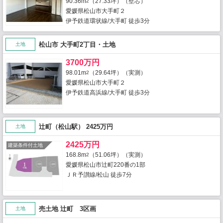
90.36m
（27.33坪）（壁芯）
2
愛媛県松山市大手町２
伊予鉄道環状線/大手町 徒歩3分
松山市 大手町2丁目・土地
土地
3700万円
98.01m
（29.64坪）（実測）
2
愛媛県松山市大手町２
伊予鉄道高浜線/大手町 徒歩3分
辻町（松山駅） 2425万円
土地
2425万円
建築条件付土地
168.8m
（51.06坪）（実測）
2
愛媛県松山市辻町220番の1部
ＪＲ予讃線/松山 徒歩7分
売土地 辻町 3区画
土地