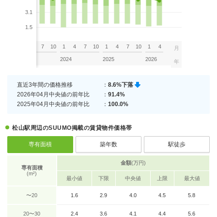
3.1
1.5
7
10
1
4
7
10
1
4
7
10
1
4
7
10
1
4
月
2023
2024
2025
2026
年
直近3年間の価格推移
：
8.6%下落
2026年04月中央値の前年比
：
91.4%
2025年04月中央値の前年比
：
100.0%
松山駅周辺のSUUMO掲載の賃貸物件価格帯
専有面積
築年数
駅徒歩
金額
(万円)
専有面積
(m²)
最小値
下限
中央値
上限
最大値
〜20
1.6
2.9
4.0
4.5
5.8
20〜30
2.4
3.6
4.1
4.4
5.6