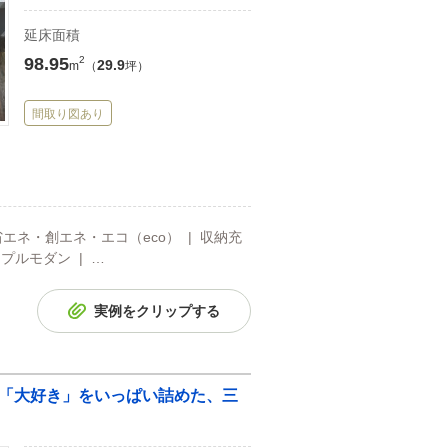
延床面積
98.95
2
29.9
m
（
坪）
間取り図あり
省エネ・創エネ・エコ（eco） | 収納充
ンプルモダン | …
実例をクリップする
「大好き」をいっぱい詰めた、三