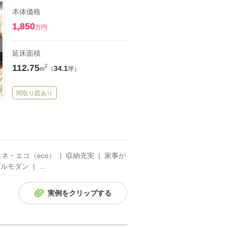
本体価格
1,850
万円
延床面積
112.75
2
34.1
m
（
坪）
間取り図あり
ネ・エコ（eco） | 収納充実 | 家事が
プルモダン | …
実例をクリップする