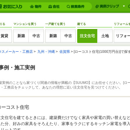
りる
マンションを買う
一戸建てを買う
建てる
リフォーム
賃貸
新築
中古
新築
中古
注文住宅
土地
リフォ
ウスメーカー・工務店
九州・沖縄
佐賀県
[ローコスト住宅(1000万円台)]で
築事例・施工実例
築実例のことなら家づくり関連の情報が満載の【SUUMO】にお任せください。[ロ
ー・工務店をチェックして、あなたの理想に近い注文住宅を見つけてください。
ローコスト住宅
注文住宅を建てるときには、建築費だけでなく家具や家電の買い替えな
れた分、好みの家具をそろえたり、家事をラクにするキッチン家電を導
メリットです。