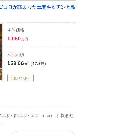
びゴコロが詰まった土間キッチンと薪
本体価格
1,950
万円
延床面積
158.06
2
47.8
m
（
坪）
間取り図あり
省エネ・創エネ・エコ（eco） | 収納充
 …