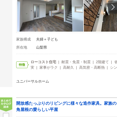
家族構成
夫婦＋子ども
所在地
山梨県
ローコスト住宅
| 耐震・免震・制震 | 2階建て | 
特徴
実 | 家事がラク | 高耐久 | 高気密・高断熱 | シ
ユニバーサルホーム
開放感たっぷりのリビングに様々な造作家具。家族の
角屋根の愛らしい平屋