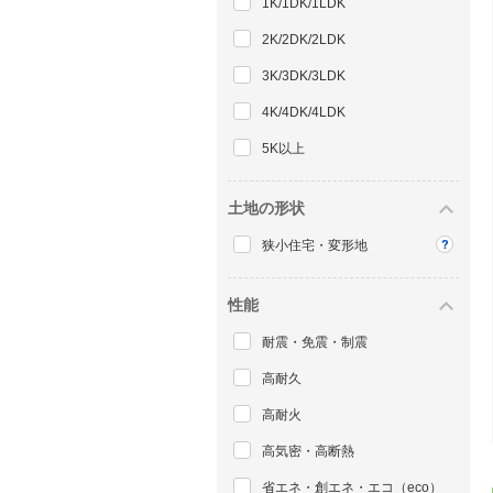
1K/1DK/1LDK
2K/2DK/2LDK
3K/3DK/3LDK
4K/4DK/4LDK
5K以上
土地の形状
狭小住宅・変形地
性能
耐震・免震・制震
高耐久
高耐火
高気密・高断熱
省エネ・創エネ・エコ（eco）