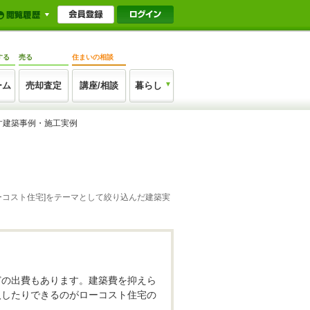
する
売る
住まいの相談
ーム
売却査定
講座/相談
暮らし
探す建築事例・施工実例
ーコスト住宅]をテーマとして絞り込んだ建築実
どの出費もあります。建築費を抑えら
入したりできるのがローコスト住宅の