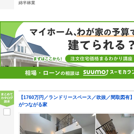
綿半林業
【1760万円／ランドリースペース／吹抜／間取図有
がつながる家