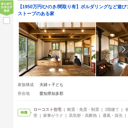
【1950万円/ひのき/間取り有】ボルダリングなど遊
ストーブのある家
家族構成
夫婦＋子ども
所在地
愛知県知多郡
ローコスト住宅
| 耐震・免震・制震 | 2階建て | 
特徴
実 | 家事がラク | 高気密・高断熱 | 通風・採光 |