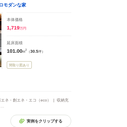
トロモダンな家
本体価格
1,719
万円
延床面積
101.00
2
30.5
m
（
坪）
間取り図あり
省エネ・創エネ・エコ（eco） | 収納充
 …
実例をクリップする