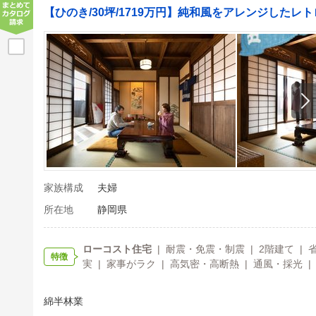
【ひのき/30坪/1719万円】純和風をアレンジしたレ
家族構成
夫婦
所在地
静岡県
ローコスト住宅
| 耐震・免震・制震 | 2階建て | 
特徴
実 | 家事がラク | 高気密・高断熱 | 通風・採光 |
綿半林業