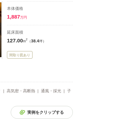
本体価格
1,887
万円
延床面積
127.00
2
38.4
m
（
坪）
間取り図あり
ク | 高気密・高断熱 | 通風・採光 | 子
実例をクリップする