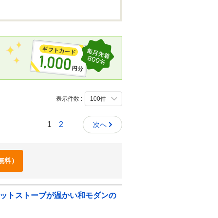
表示件数 :
1
2
次へ
無料）
ペレットストーブが温かい和モダンの