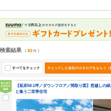
検索結果
（
62
）
件
すべてをチェック
チェックした会社のカタログをもらう（
【延床58.1坪／ダウンフロア／間取り図】窓越しの
と集う二世帯住宅