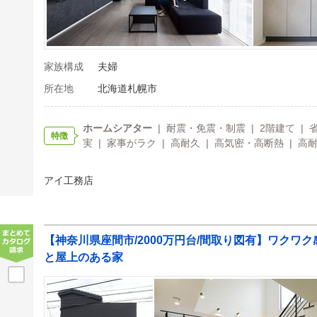
家族構成
夫婦
所在地
北海道札幌市
ホームシアター
| 耐震・免震・制震 | 2階建て | 
特徴
実 | 家事がラク | 高耐久 | 高気密・高断熱 | 高耐
アイ工務店
【神奈川県座間市/2000万円台/間取り図有】ワクワ
と屋上のある家