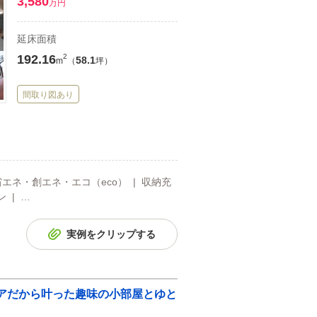
3,580
万円
延床面積
192.16
2
58.1
m
（
坪）
間取り図あり
省エネ・創エネ・エコ（eco） | 収納充
 | …
実例をクリップする
ロアだから叶った趣味の小部屋とゆと