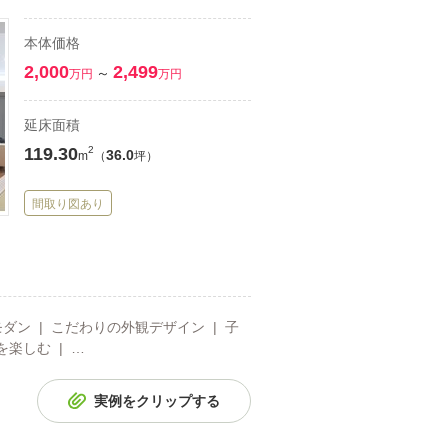
本体価格
2,000
2,499
～
万円
万円
延床面積
119.30
2
36.0
m
（
坪）
間取り図あり
モダン | こだわりの外観デザイン | 子
を楽しむ | …
実例をクリップする