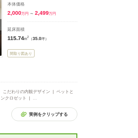
本体価格
2,000
2,499
～
万円
万円
延床面積
115.74
2
35.0
m
（
坪）
間取り図あり
| こだわりの内観デザイン | ペットと
インクロゼット | …
実例をクリップする