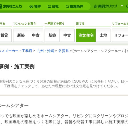
りる
マンションを買う
一戸建てを買う
建てる
リフォーム
賃貸
新築
中古
新築
中古
注文住宅
土地
リフォ
ウスメーカー・工務店
九州・沖縄
佐賀県
[ホームシアター・シアタールーム]
築事例・施工実例
築実例のことなら家づくり関連の情報が満載の【SUUMO】にお任せください。[ホ
ー・工務店をチェックして、あなたの理想に近い注文住宅を見つけてください。
ホームシアター
いつでも映画が楽しめるホームシアター。リビングにスクリーンやプロ
り、映画専用の部屋をつくる際には、音響や防音工事に詳しい施工実績