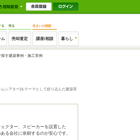
する
売る
住まいの相談
ーム
売却査定
講座/相談
暮らし
で探す建築事例・施工実例
ームシアター]をテーマとして絞り込んだ建築実
ジェクター、スピーカーを設置した
のある会社に依頼するのが安心です。