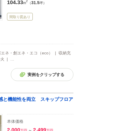
104.33
2
31.5
m
（
坪）
間取り図あり
省エネ・創エネ・エコ（eco） | 収納充
火 | …
実例をクリップする
ク感と機能性を両立 スキップフロア
本体価格
2,000
2,499
～
万円
万円