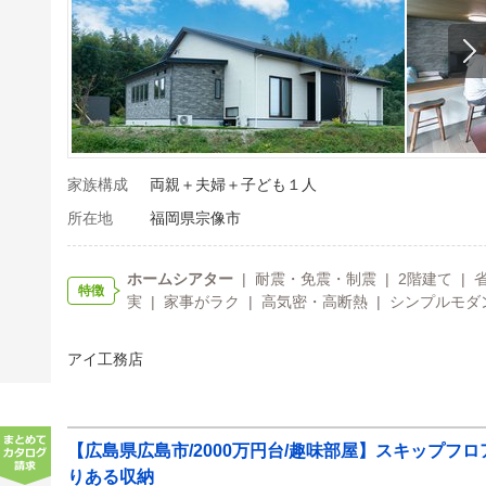
家族構成
両親＋夫婦＋子ども１人
所在地
福岡県宗像市
ホームシアター
| 耐震・免震・制震 | 2階建て | 
特徴
実 | 家事がラク | 高気密・高断熱 | シンプルモダン
アイ工務店
【広島県広島市/2000万円台/趣味部屋】スキップフ
りある収納