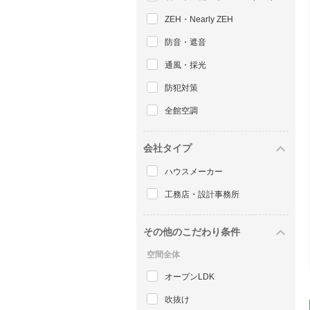
ZEH・Nearly ZEH
防音・遮音
通風・採光
防犯対策
全館空調
会社タイプ
ハウスメーカー
工務店・設計事務所
その他のこだわり条件
空間全体
オープンLDK
吹抜け