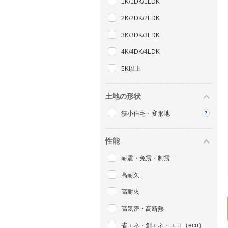
1K/1DK/1LDK
2K/2DK/2LDK
3K/3DK/3LDK
4K/4DK/4LDK
5K以上
土地の形状
狭小住宅・変形地
性能
耐震・免震・制震
高耐久
高耐火
高気密・高断熱
省エネ・創エネ・エコ（eco）