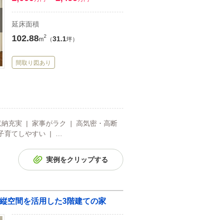
延床面積
102.88
2
31.1
m
（
坪）
間取り図あり
収納充実 | 家事がラク | 高気密・高断
子育てしやすい | …
実例をクリップする
る縦空間を活用した3階建ての家