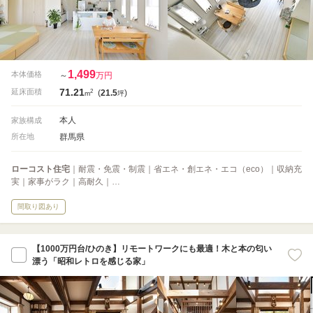
1,499
本体価格
～
万円
71.21
2
延床面積
(
21.5
)
m
坪
本人
家族構成
群馬県
所在地
ローコスト住宅
｜耐震・免震・制震｜省エネ・創エネ・エコ（eco）｜収納充
実｜家事がラク｜高耐久｜…
間取り図あり
【1000万円台/ひのき】リモートワークにも最適！木と本の匂い
漂う「昭和レトロを感じる家」