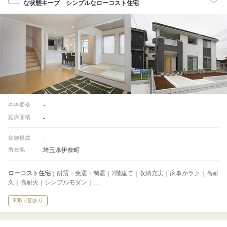
な状態キープ シンプルなローコスト住宅
-
本体価格
-
延床面積
-
家族構成
埼玉県伊奈町
所在地
ローコスト住宅
｜耐震・免震・制震｜2階建て｜収納充実｜家事がラク｜高耐
久｜高耐火｜シンプルモダン｜…
間取り図あり