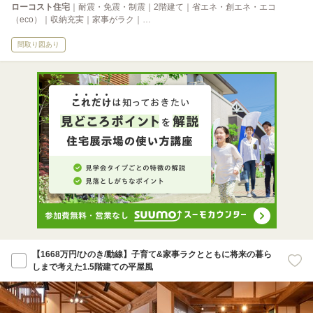
ローコスト住宅
｜耐震・免震・制震｜2階建て｜省エネ・創エネ・エコ
（eco）｜収納充実｜家事がラク｜…
間取り図あり
【1668万円/ひのき/動線】子育て&家事ラクとともに将来の暮ら
しまで考えた1.5階建ての平屋風