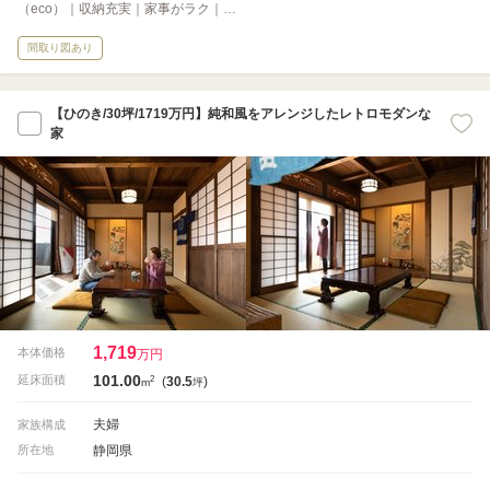
（eco）｜収納充実｜家事がラク｜…
間取り図あり
【ひのき/30坪/1719万円】純和風をアレンジしたレトロモダンな
家
1,719
本体価格
万円
101.00
2
延床面積
(
30.5
)
m
坪
夫婦
家族構成
静岡県
所在地