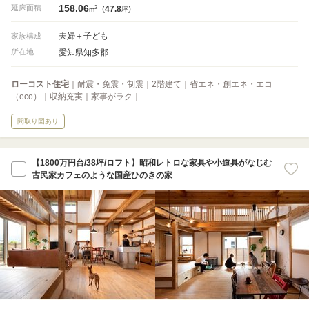
158.06
2
延床面積
(
47.8
)
m
坪
夫婦＋子ども
家族構成
愛知県知多郡
所在地
ローコスト住宅
｜耐震・免震・制震｜2階建て｜省エネ・創エネ・エコ
（eco）｜収納充実｜家事がラク｜…
間取り図あり
【1800万円台/38坪/ロフト】昭和レトロな家具や小道具がなじむ
古民家カフェのような国産ひのきの家