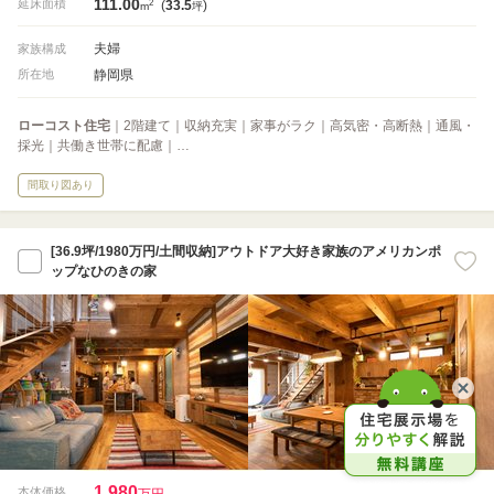
111.00
2
延床面積
(
33.5
)
m
坪
夫婦
家族構成
静岡県
所在地
ローコスト住宅
｜2階建て｜収納充実｜家事がラク｜高気密・高断熱｜通風・
採光｜共働き世帯に配慮｜…
間取り図あり
[36.9坪/1980万円/土間収納]アウトドア大好き家族のアメリカンポ
ップなひのきの家
1,980
本体価格
万円