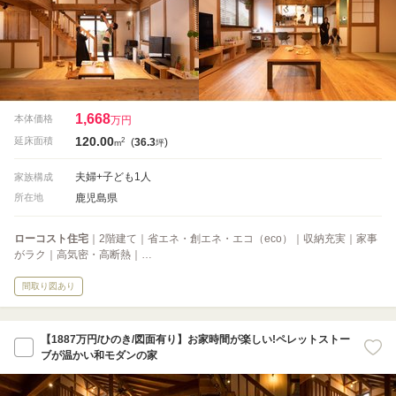
1,668
本体価格
万円
120.00
2
延床面積
(
36.3
)
m
坪
夫婦+子ども1人
家族構成
鹿児島県
所在地
ローコスト住宅
｜2階建て｜省エネ・創エネ・エコ（eco）｜収納充実｜家事
がラク｜高気密・高断熱｜…
間取り図あり
【1887万円/ひのき/図面有り】お家時間が楽しい!ペレットストー
ブが温かい和モダンの家