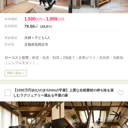
1,500
1,999
本体価格
万円
～
万円
79.50
2
延床面積
(
24.0
)
m
坪
夫婦＋子ども1人
家族構成
京都府長岡京市
所在地
ローコスト住宅
｜耐震・免震・制震｜2階建て｜家事がラク｜高気密・高断熱
｜シンプルモダン｜…
間取り図あり
【1000万円台/ひのき/104m2/平屋】上質な自然素材の持ち味を楽
しむラグジュアリー感ある平屋の家