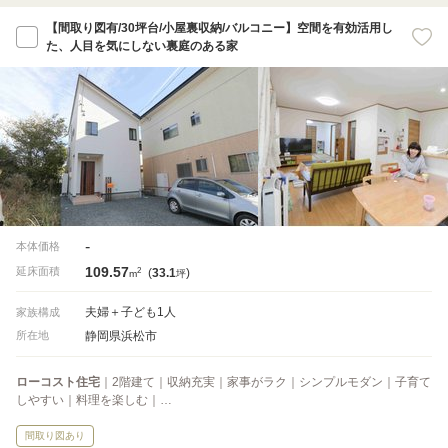
【間取り図有/30坪台/小屋裏収納/バルコニー】空間を有効活用し
た、人目を気にしない裏庭のある家
-
本体価格
109.57
2
延床面積
(
33.1
)
m
坪
夫婦＋子ども1人
家族構成
静岡県浜松市
所在地
ローコスト住宅
｜2階建て｜収納充実｜家事がラク｜シンプルモダン｜子育て
しやすい｜料理を楽しむ｜…
間取り図あり