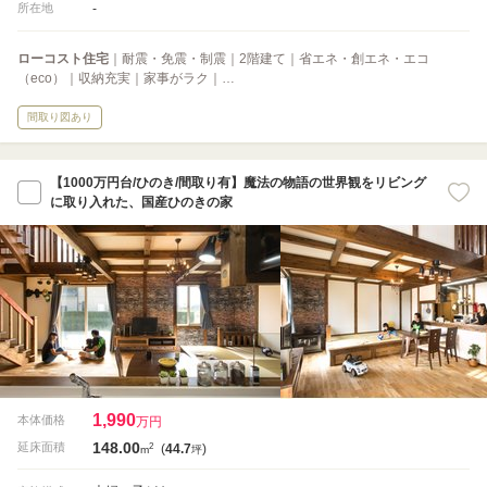
-
所在地
ローコスト住宅
｜耐震・免震・制震｜2階建て｜省エネ・創エネ・エコ
（eco）｜収納充実｜家事がラク｜…
間取り図あり
【1000万円台/ひのき/間取り有】魔法の物語の世界観をリビング
に取り入れた、国産ひのきの家
1,990
本体価格
万円
148.00
2
延床面積
(
44.7
)
m
坪