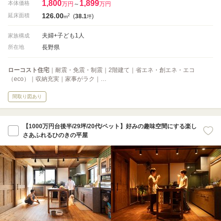
1,800
1,899
本体価格
万円
～
万円
126.00
2
延床面積
(
38.1
)
m
坪
夫婦+子ども1人
家族構成
長野県
所在地
ローコスト住宅
｜耐震・免震・制震｜2階建て｜省エネ・創エネ・エコ
（eco）｜収納充実｜家事がラク｜…
間取り図あり
【1000万円台後半/29坪/20代/ペット】好みの趣味空間にする楽し
さあふれるひのきの平屋