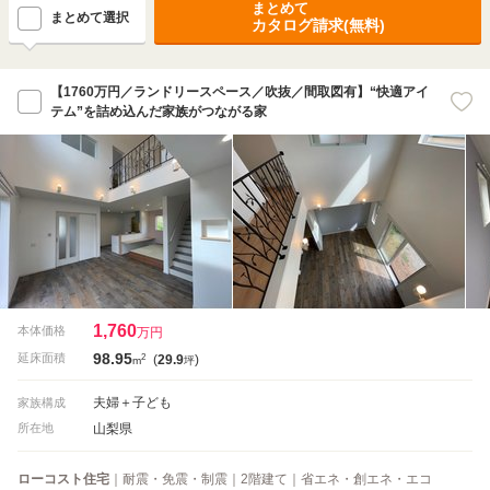
まとめて
まとめて選択
カタログ請求(無料)
【1760万円／ランドリースペース／吹抜／間取図有】“快適アイ
テム”を詰め込んだ家族がつながる家
1,760
本体価格
万円
98.95
2
延床面積
(
29.9
)
m
坪
夫婦＋子ども
家族構成
山梨県
所在地
ローコスト住宅
｜耐震・免震・制震｜2階建て｜省エネ・創エネ・エコ