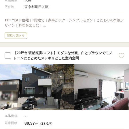
東京都世田谷区
所在地
ローコスト住宅
｜2階建て｜家事がラク｜シンプルモダン｜こだわりの外観デ
ザイン｜料理を楽しむ｜…
間取り図あり
【20坪台/収納充実/ロフト】モダンな外観、白とブラウンでモノ
トーンにまとめたスッキリとした室内空間
-
本体価格
89.37
2
延床面積
(
27.0
)
m
坪