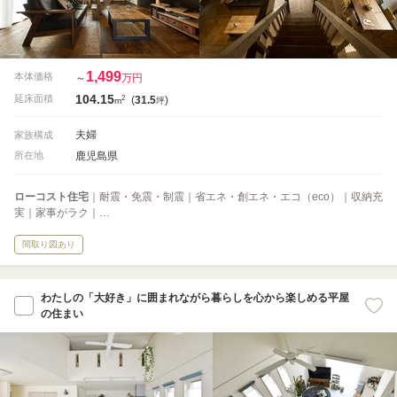
1,499
本体価格
～
万円
104.15
2
延床面積
(
31.5
)
m
坪
夫婦
家族構成
鹿児島県
所在地
ローコスト住宅
｜耐震・免震・制震｜省エネ・創エネ・エコ（eco）｜収納充
実｜家事がラク｜…
間取り図あり
わたしの「大好き」に囲まれながら暮らしを心から楽しめる平屋
の住まい