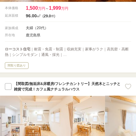
1,500
1,999
本体価格
万円
～
万円
96.00
2
延床面積
(
29.0
)
m
坪
夫婦（20代）
家族構成
鹿児島県
所在地
ローコスト住宅
｜耐震・免震・制震｜収納充実｜家事がラク｜高気密・高断
熱｜シンプルモダン｜通風・採光｜…
間取り図あり
【間取図/無垢床&床暖房/フレンチカントリー】天然木とニッチと
雑貨で完成！カフェ風ナチュラルハウス