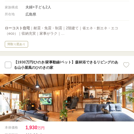
夫婦+子ども2人
家族構成
広島県
所在地
ローコスト住宅
｜耐震・免震・制震｜2階建て｜省エネ・創エネ・エコ
（eco）｜収納充実｜家事がラク｜…
間取り図あり
【1930万円/ひのき/家事動線/ペット】森林浴できるリビングのあ
る山小屋風のひのきの家
1,930
本体価格
万円