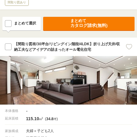
間取り図あり
まとめて
まとめて選択
カタログ請求(無料)
【間取り図有/30坪台/リビングイン階段/4LDK】折り上げ天井/収
納工夫などアイデアの詰まったオール電化住宅
-
本体価格
115.10
2
延床面積
(
34.8
)
m
坪
夫婦＋子ども2人
家族構成