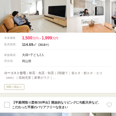
1,500
1,999
本体価格
万円
～
万円
114.69
2
延床面積
(
34.6
)
m
坪
夫婦+子ども2人
家族構成
岡山県
所在地
ローコスト住宅
｜耐震・免震・制震｜2階建て｜省エネ・創エネ・エコ
（eco）｜収納充実｜家事がラク｜…
間取り図あり
【平屋/間取り図有/30坪台】開放的なリビングに勾配天井など、
こだわった平屋のバリアフリーな住まい