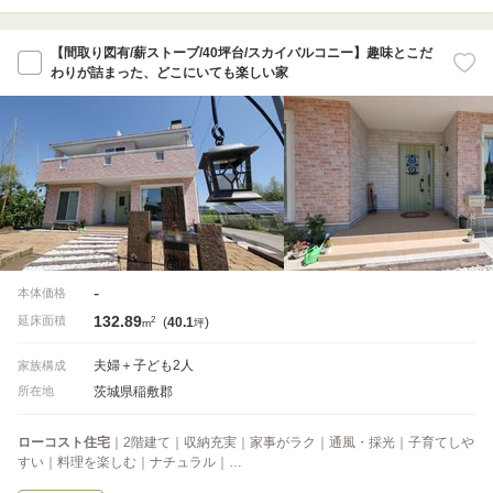
【間取り図有/薪ストーブ/40坪台/スカイバルコニー】趣味とこだ
わりが詰まった、どこにいても楽しい家
-
本体価格
132.89
2
延床面積
(
40.1
)
m
坪
夫婦＋子ども2人
家族構成
茨城県稲敷郡
所在地
ローコスト住宅
｜2階建て｜収納充実｜家事がラク｜通風・採光｜子育てしや
すい｜料理を楽しむ｜ナチュラル｜…