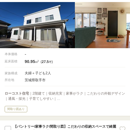
-
本体価格
90.95
2
延床面積
(
27.5
)
m
坪
夫婦＋子ども2人
家族構成
茨城県取手市
所在地
ローコスト住宅
｜2階建て｜収納充実｜家事がラク｜こだわりの外観デザイン
｜通風・採光｜子育てしやすい｜…
間取り図あり
【パントリー/家事ラク/間取り図】こだわりの収納スペースで綺麗