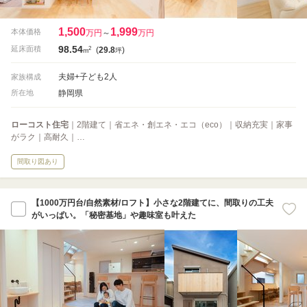
1,500
1,999
本体価格
万円
～
万円
98.54
2
延床面積
(
29.8
)
m
坪
夫婦+子ども2人
家族構成
静岡県
所在地
ローコスト住宅
｜2階建て｜省エネ・創エネ・エコ（eco）｜収納充実｜家事
がラク｜高耐久｜…
間取り図あり
【1000万円台/自然素材/ロフト】小さな2階建てに、間取りの工夫
がいっぱい。「秘密基地」や趣味室も叶えた