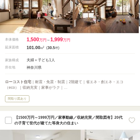
1,500
1,999
本体価格
万円
～
万円
101.00
2
延床面積
(
30.5
)
m
坪
夫婦＋子ども1人
家族構成
神奈川県
所在地
ローコスト住宅
｜耐震・免震・制震｜2階建て｜省エネ・創エネ・エコ
（eco）｜収納充実｜家事がラク｜…
間取り図あり
【1500万円～1999万円／家事動線／収納充実／間取図有】20代
の子育て世代が建てた等身大の住まい