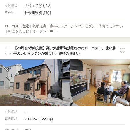
夫婦＋子ども2人
家族構成
神奈川県横須賀市
所在地
ローコスト住宅
｜収納充実｜家事がラク｜シンプルモダン｜子育てしやすい
｜料理を楽しむ｜オープンLDK｜…
【20坪台/収納充実】高い気密断熱効果なのにローコスト。使い勝
手のいいキッチンが嬉しい、納得の住まい
-
本体価格
73.07
2
延床面積
(
22.1
)
m
坪