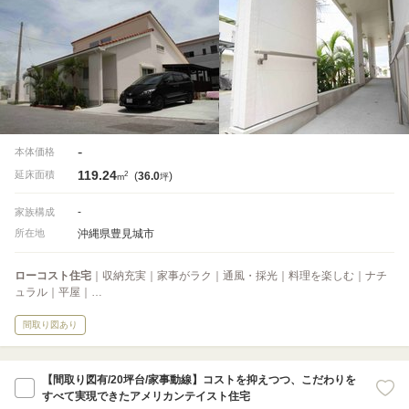
-
本体価格
119.24
2
延床面積
(
36.0
)
m
坪
-
家族構成
沖縄県豊見城市
所在地
ローコスト住宅
｜収納充実｜家事がラク｜通風・採光｜料理を楽しむ｜ナチ
ュラル｜平屋｜…
間取り図あり
【間取り図有/20坪台/家事動線】コストを抑えつつ、こだわりを
すべて実現できたアメリカンテイスト住宅