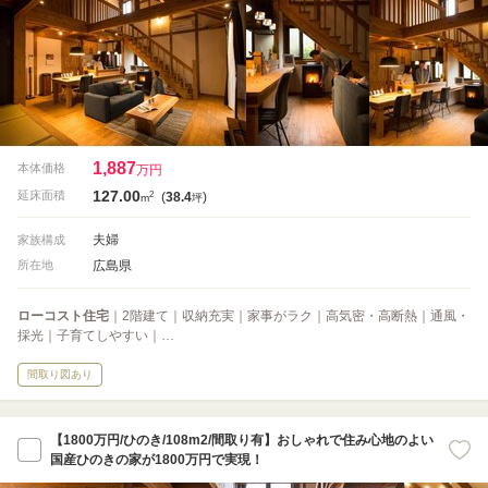
1,887
本体価格
万円
127.00
2
延床面積
(
38.4
)
m
坪
夫婦
家族構成
広島県
所在地
ローコスト住宅
｜2階建て｜収納充実｜家事がラク｜高気密・高断熱｜通風・
採光｜子育てしやすい｜…
間取り図あり
【1800万円/ひのき/108m2/間取り有】おしゃれで住み心地のよい
国産ひのきの家が1800万円で実現！