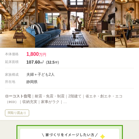
1,800
本体価格
万円
107.60
2
延床面積
(
32.5
)
m
坪
夫婦＋子ども2人
家族構成
静岡県
所在地
ローコスト住宅
｜耐震・免震・制震｜2階建て｜省エネ・創エネ・エコ
（eco）｜収納充実｜家事がラク｜…
間取り図あり