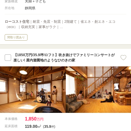
夫婦＋子ども
家族構成
静岡県
所在地
ローコスト住宅
｜耐震・免震・制震｜2階建て｜省エネ・創エネ・エコ
（eco）｜収納充実｜家事がラク｜…
間取り図あり
【1850万円/35.9坪/ロフト】吹き抜けでファミリーコンサートが
楽しい! 屋内遊園地のようなひのきの家
1,850
本体価格
万円
119.00
2
延床面積
(
35.9
)
m
坪