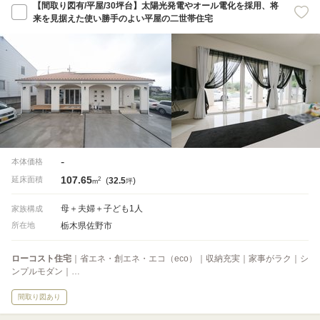
【間取り図有/平屋/30坪台】太陽光発電やオール電化を採用、将
来を見据えた使い勝手のよい平屋の二世帯住宅
-
本体価格
107.65
2
延床面積
(
32.5
)
m
坪
母＋夫婦＋子ども1人
家族構成
栃木県佐野市
所在地
ローコスト住宅
｜省エネ・創エネ・エコ（eco）｜収納充実｜家事がラク｜シ
ンプルモダン｜…
間取り図あり