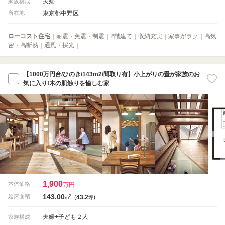
夫婦
家族構成
東京都中野区
所在地
ローコスト住宅
｜耐震・免震・制震｜2階建て｜収納充実｜家事がラク｜高気
密・高断熱｜通風・採光｜…
【1000万円台/ひのき/143m2/間取り有】小上がりの畳が家族のお
気に入り!木の肌触りを愉しむ家
1,900
本体価格
万円
143.00
2
延床面積
(
43.2
)
m
坪
夫婦+子ども２人
家族構成