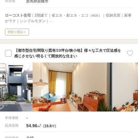
群馬県前橋市
所在地
ローコスト住宅
｜2階建て｜省エネ・創エネ・エコ（eco）｜収納充実｜家事
がラク｜シンプルモダン｜…
間取り図あり
【都市型住宅/間取り図有/10坪台/狭小地】様々な工夫で圧迫感を
感じさせない明るくて開放的な住まい
-
本体価格
54.96
2
延床面積
(
16.6
)
m
坪
夫婦
家族構成