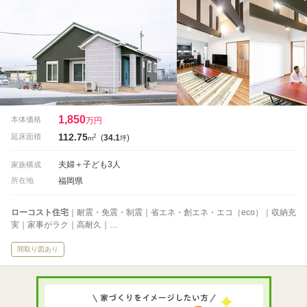
1,850
本体価格
万円
112.75
2
延床面積
(
34.1
)
m
坪
夫婦＋子ども3人
家族構成
福岡県
所在地
ローコスト住宅
｜耐震・免震・制震｜省エネ・創エネ・エコ（eco）｜収納充
実｜家事がラク｜高耐久｜…
間取り図あり