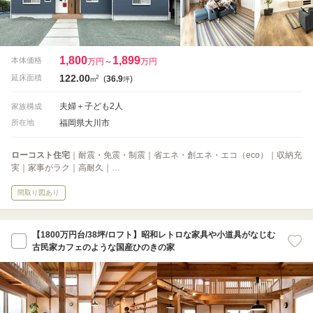
1,800
1,899
本体価格
万円
～
万円
122.00
2
延床面積
(
36.9
)
m
坪
夫婦＋子ども2人
家族構成
福岡県大川市
所在地
ローコスト住宅
｜耐震・免震・制震｜省エネ・創エネ・エコ（eco）｜収納充
実｜家事がラク｜高耐久｜…
間取り図あり
【1800万円台/38坪/ロフト】昭和レトロな家具や小道具がなじむ
古民家カフェのような国産ひのきの家