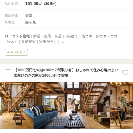
101.00
2
延床面積
(
30.5
)
m
坪
夫婦
家族構成
静岡県
所在地
ローコスト住宅
｜耐震・免震・制震｜2階建て｜省エネ・創エネ・エコ
（eco）｜収納充実｜家事がラク｜…
間取り図あり
【1800万円/ひのき/108m2/間取り有】おしゃれで住み心地のよい
国産ひのきの家が1800万円で実現！