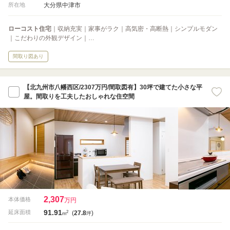
大分県中津市
所在地
ローコスト住宅
｜収納充実｜家事がラク｜高気密・高断熱｜シンプルモダン
｜こだわりの外観デザイン｜…
間取り図あり
【北九州市八幡西区/2307万円/間取図有】30坪で建てた小さな平
屋。間取りを工夫したおしゃれな住空間
2,307
本体価格
万円
91.91
2
延床面積
(
27.8
)
m
坪