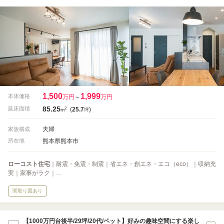
1,500
1,999
本体価格
万円
～
万円
85.25
2
延床面積
(
25.7
)
m
坪
夫婦
家族構成
熊本県熊本市
所在地
ローコスト住宅
｜耐震・免震・制震｜省エネ・創エネ・エコ（eco）｜収納充
実｜家事がラク｜…
間取り図あり
【1000万円台後半/29坪/20代/ペット】好みの趣味空間にする楽し