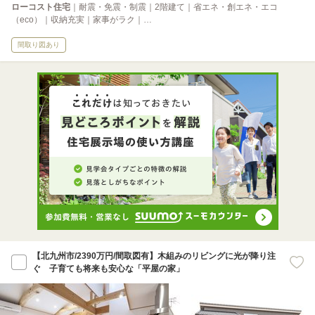
ローコスト住宅
｜耐震・免震・制震｜2階建て｜省エネ・創エネ・エコ
（eco）｜収納充実｜家事がラク｜…
間取り図あり
【北九州市/2390万円/間取図有】木組みのリビングに光が降り注
ぐ 子育ても将来も安心な「平屋の家」