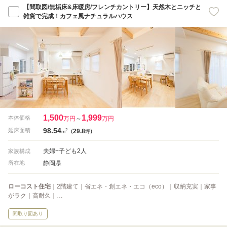
【間取図/無垢床&床暖房/フレンチカントリー】天然木とニッチと
雑貨で完成！カフェ風ナチュラルハウス
1,500
1,999
本体価格
万円
～
万円
98.54
2
延床面積
(
29.8
)
m
坪
夫婦+子ども2人
家族構成
静岡県
所在地
ローコスト住宅
｜2階建て｜省エネ・創エネ・エコ（eco）｜収納充実｜家事
がラク｜高耐久｜…
間取り図あり