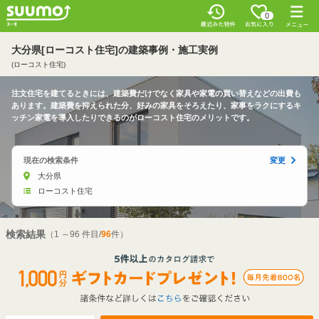
0
大分県[ローコスト住宅]の建築事例・施工実例
(ローコスト住宅)
注文住宅を建てるときには、建築費だけでなく家具や家電の買い替えなどの出費も
あります。建築費を抑えられた分、好みの家具をそろえたり、家事をラクにするキ
ッチン家電を導入したりできるのがローコスト住宅のメリットです。
現在の検索条件
変更
大分県
ローコスト住宅
検索結果
（1 ～96 件目/
96
件）