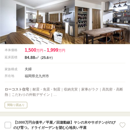
1,500
1,999
本体価格
万円
～
万円
84.88
2
延床面積
(
25.6
)
m
坪
夫婦
家族構成
福岡県北九州市
所在地
ローコスト住宅
｜耐震・免震・制震｜収納充実｜家事がラク｜高気密・高断
熱｜こだわりの外観デザイン｜…
間取り図あり
【1000万円台後半／平屋／回遊動線】ヤシの木やサボテンがのび
のび育つ。ドライガーデンを望む心地良い平屋