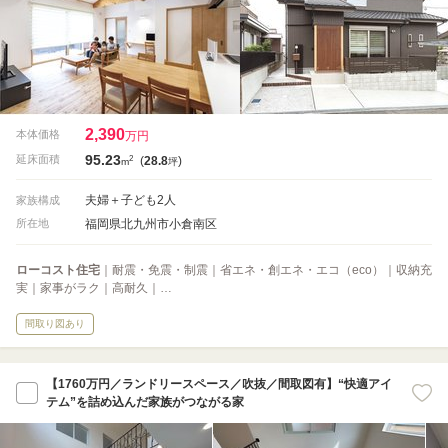
2,390
本体価格
万円
95.23
2
延床面積
(
28.8
)
m
坪
夫婦＋子ども2人
家族構成
福岡県北九州市小倉南区
所在地
ローコスト住宅
｜耐震・免震・制震｜省エネ・創エネ・エコ（eco）｜収納充
実｜家事がラク｜高耐久｜…
間取り図あり
【1760万円／ランドリースペース／吹抜／間取図有】“快適アイ
テム”を詰め込んだ家族がつながる家