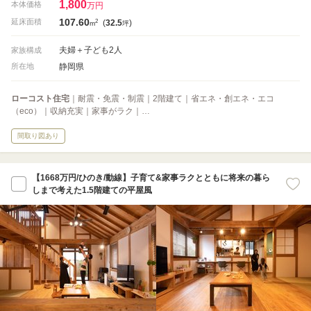
1,800
本体価格
万円
107.60
2
延床面積
(
32.5
)
m
坪
夫婦＋子ども2人
家族構成
静岡県
所在地
ローコスト住宅
｜耐震・免震・制震｜2階建て｜省エネ・創エネ・エコ
（eco）｜収納充実｜家事がラク｜…
間取り図あり
【1668万円/ひのき/動線】子育て&家事ラクとともに将来の暮ら
しまで考えた1.5階建ての平屋風