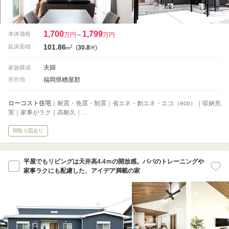
1,700
1,799
本体価格
万円
～
万円
101.86
2
延床面積
(
30.8
)
m
坪
夫婦
家族構成
福岡県糟屋郡
所在地
ローコスト住宅
｜耐震・免震・制震｜省エネ・創エネ・エコ（eco）｜収納充
実｜家事がラク｜高耐久｜…
間取り図あり
平屋でもリビングは天井高4.4ｍの開放感。パパのトレーニングや
家事ラクにも配慮した、アイデア満載の家