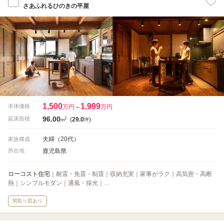
さあふれるひのきの平屋
1,500
1,999
本体価格
万円
～
万円
96.00
2
延床面積
(
29.0
)
m
坪
夫婦（20代）
家族構成
鹿児島県
所在地
ローコスト住宅
｜耐震・免震・制震｜収納充実｜家事がラク｜高気密・高断
熱｜シンプルモダン｜通風・採光｜…
間取り図あり