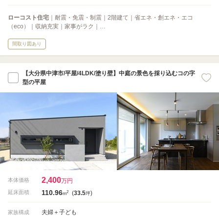
ローコスト住宅
｜耐震・免震・制震｜2階建て｜省エネ・創エネ・エコ
（eco）｜収納充実｜家事がラク｜…
間取り図あり
【大分県中津市/平屋/4LDK/塗り壁】中庭の景色を採り込むコの字
型の平屋
2,400
本体価格
万円
110.96
2
延床面積
(
33.5
)
m
坪
夫婦＋子ども
家族構成