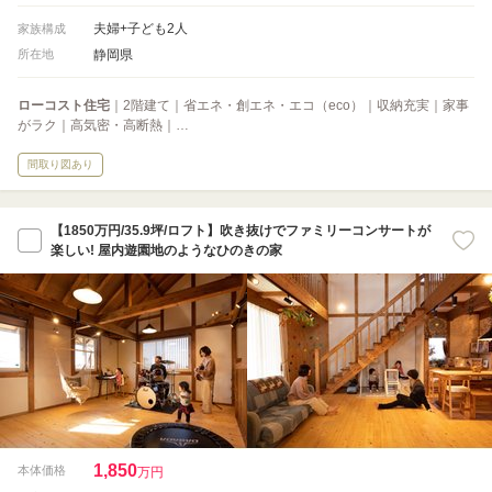
夫婦+子ども2人
家族構成
静岡県
所在地
ローコスト住宅
｜2階建て｜省エネ・創エネ・エコ（eco）｜収納充実｜家事
がラク｜高気密・高断熱｜…
間取り図あり
【1850万円/35.9坪/ロフト】吹き抜けでファミリーコンサートが
楽しい! 屋内遊園地のようなひのきの家
1,850
本体価格
万円