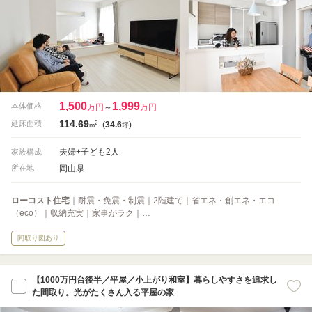
1,500
1,999
本体価格
万円
～
万円
114.69
2
延床面積
(
34.6
)
m
坪
夫婦+子ども2人
家族構成
岡山県
所在地
ローコスト住宅
｜耐震・免震・制震｜2階建て｜省エネ・創エネ・エコ
（eco）｜収納充実｜家事がラク｜…
間取り図あり
【1000万円台後半／平屋／小上がり和室】暮らしやすさを追求し
た間取り。光がたくさん入る平屋の家