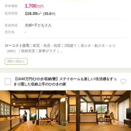
1,700
本体価格
万円
116.00
2
延床面積
(
35.0
)
m
坪
夫婦+子ども２人
家族構成
-
所在地
ローコスト住宅
｜耐震・免震・制震｜2階建て｜省エネ・創エネ・エコ
（eco）｜収納充実｜家事がラク｜…
間取り図あり
【1640万円/ひのき/収納/畳】ステイホームも楽しい!生活感をすっ
きり隠した収納上手のひのきの家