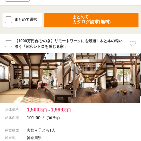
まとめて
まとめて選択
カタログ請求(無料)
【1000万円台/ひのき】リモートワークにも最適！木と本の匂い
漂う「昭和レトロを感じる家」
1,500
1,999
本体価格
万円
～
万円
101.00
2
延床面積
(
30.5
)
m
坪
夫婦＋子ども1人
家族構成
神奈川県
所在地