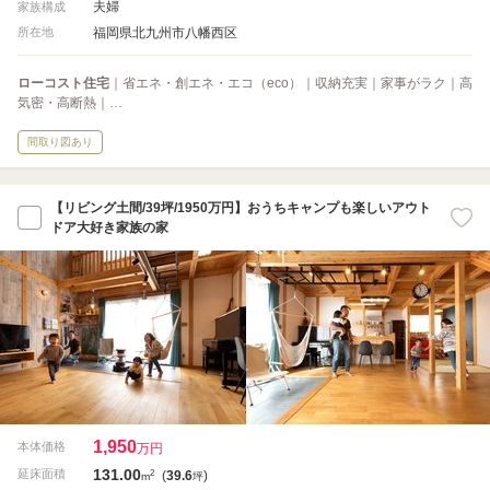
夫婦
家族構成
福岡県北九州市八幡西区
所在地
ローコスト住宅
｜省エネ・創エネ・エコ（eco）｜収納充実｜家事がラク｜高
気密・高断熱｜…
間取り図あり
【リビング土間/39坪/1950万円】おうちキャンプも楽しいアウト
ドア大好き家族の家
1,950
本体価格
万円
131.00
2
延床面積
(
39.6
)
m
坪