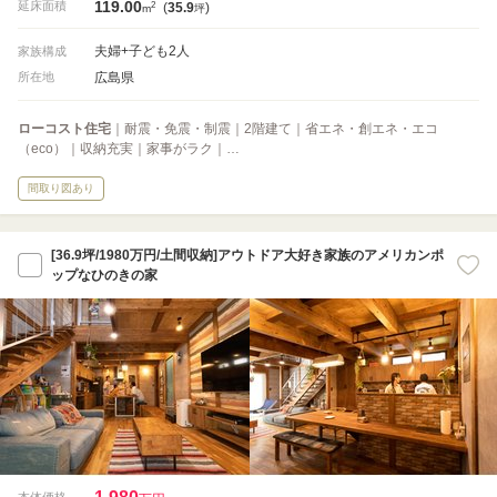
119.00
2
延床面積
(
35.9
)
m
坪
夫婦+子ども2人
家族構成
広島県
所在地
ローコスト住宅
｜耐震・免震・制震｜2階建て｜省エネ・創エネ・エコ
（eco）｜収納充実｜家事がラク｜…
間取り図あり
[36.9坪/1980万円/土間収納]アウトドア大好き家族のアメリカンポ
ップなひのきの家