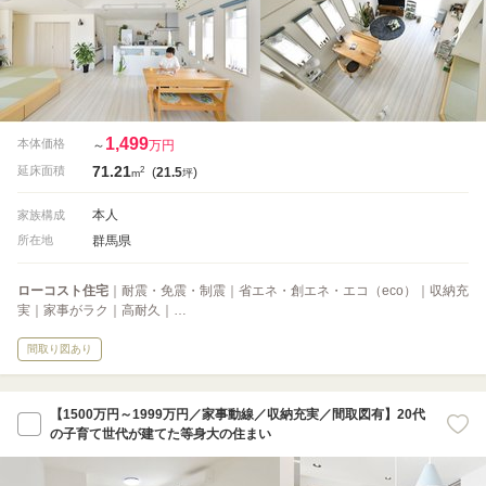
1,499
本体価格
～
万円
71.21
2
延床面積
(
21.5
)
m
坪
本人
家族構成
群馬県
所在地
ローコスト住宅
｜耐震・免震・制震｜省エネ・創エネ・エコ（eco）｜収納充
実｜家事がラク｜高耐久｜…
間取り図あり
【1500万円～1999万円／家事動線／収納充実／間取図有】20代
の子育て世代が建てた等身大の住まい