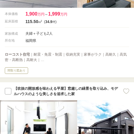
1,900
1,999
本体価格
万円
～
万円
115.50
2
延床面積
(
34.9
)
m
坪
夫婦＋子ども2人
家族構成
福岡県
所在地
ローコスト住宅
｜耐震・免震・制震｜収納充実｜家事がラク｜高耐久｜高気
密・高断熱｜高耐火｜…
間取り図あり
【吹抜の開放感を味わえる平屋】窓越しの緑景を取り込み、モデ
ルハウスのような美しさを追求した家