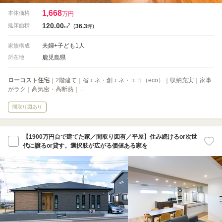
1,668
本体価格
万円
120.00
2
延床面積
(
36.3
)
m
坪
夫婦+子ども1人
家族構成
鹿児島県
所在地
ローコスト住宅
｜2階建て｜省エネ・創エネ・エコ（eco）｜収納充実｜家事
がラク｜高気密・高断熱｜…
間取り図あり
【1900万円台で建てた家／間取り図有／平屋】住み続けるor次世
代に譲るor貸す。選択肢が広がる価値ある家を