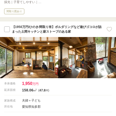
採光｜子育てしやすい｜…
間取り図あり
【1950万円/ひのき/間取り有】ボルダリングなど遊びゴコロが詰
まった土間キッチンと薪ストーブのある家
1,950
本体価格
万円
158.06
2
延床面積
(
47.8
)
m
坪
夫婦＋子ども
家族構成
愛知県知多郡
所在地