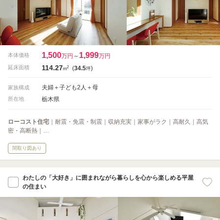
1,500
1,999
本体価格
万円
～
万円
114.27
2
延床面積
(
34.5
)
m
坪
夫婦＋子ども2人＋母
家族構成
栃木県
所在地
ローコスト住宅
｜耐震・免震・制震｜収納充実｜家事がラク｜高耐久｜高気
密・高断熱｜…
間取り図あり
わたしの「大好き」に囲まれながら暮らしを心から楽しめる平屋
の住まい