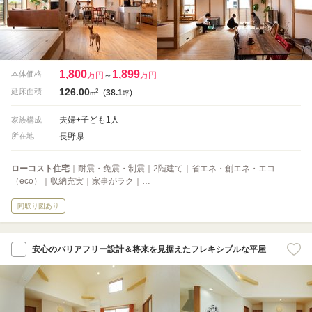
1,800
1,899
本体価格
万円
～
万円
126.00
2
延床面積
(
38.1
)
m
坪
夫婦+子ども1人
家族構成
長野県
所在地
ローコスト住宅
｜耐震・免震・制震｜2階建て｜省エネ・創エネ・エコ
（eco）｜収納充実｜家事がラク｜…
間取り図あり
安心のバリアフリー設計＆将来を見据えたフレキシブルな平屋