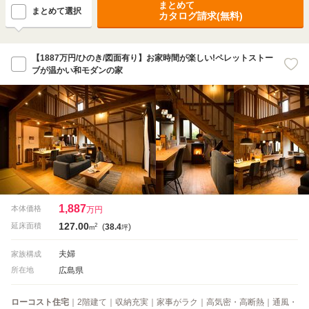
まとめて
まとめて選択
カタログ請求(無料)
【1887万円/ひのき/図面有り】お家時間が楽しい!ペレットストー
ブが温かい和モダンの家
1,887
本体価格
万円
127.00
2
延床面積
(
38.4
)
m
坪
夫婦
家族構成
広島県
所在地
ローコスト住宅
｜2階建て｜収納充実｜家事がラク｜高気密・高断熱｜通風・