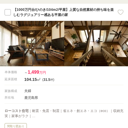
【1000万円台/ひのき/104m2/平屋】上質な自然素材の持ち味を楽
しむラグジュアリー感ある平屋の家
1,499
本体価格
～
万円
104.15
2
延床面積
(
31.5
)
m
坪
夫婦
家族構成
鹿児島県
所在地
ローコスト住宅
｜耐震・免震・制震｜省エネ・創エネ・エコ（eco）｜収納充
実｜家事がラク｜…
間取り図あり