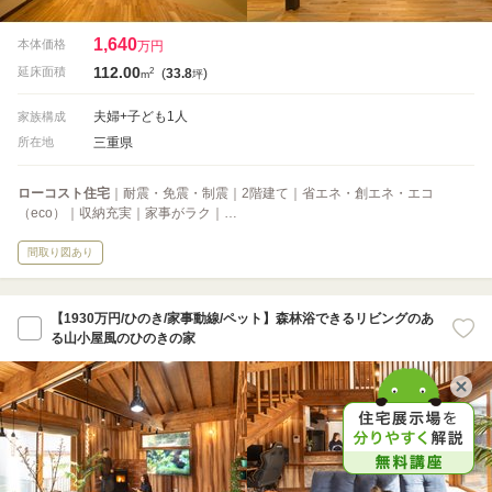
1,640
本体価格
万円
112.00
2
延床面積
(
33.8
)
m
坪
夫婦+子ども1人
家族構成
三重県
所在地
ローコスト住宅
｜耐震・免震・制震｜2階建て｜省エネ・創エネ・エコ
（eco）｜収納充実｜家事がラク｜…
間取り図あり
【1930万円/ひのき/家事動線/ペット】森林浴できるリビングのあ
る山小屋風のひのきの家