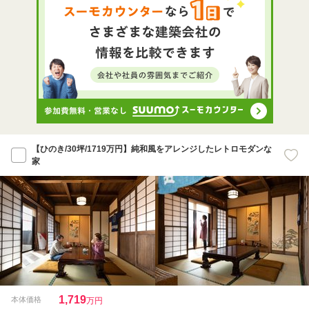
【ひのき/30坪/1719万円】純和風をアレンジしたレトロモダンな
家
1,719
本体価格
万円