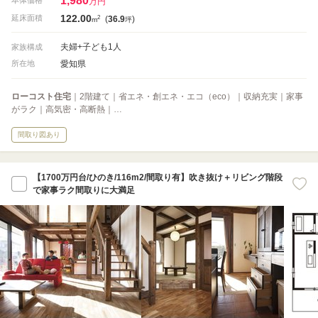
1,980
本体価格
万円
122.00
2
延床面積
(
36.9
)
m
坪
夫婦+子ども1人
家族構成
愛知県
所在地
ローコスト住宅
｜2階建て｜省エネ・創エネ・エコ（eco）｜収納充実｜家事
がラク｜高気密・高断熱｜…
間取り図あり
【1700万円台/ひのき/116m2/間取り有】吹き抜け＋リビング階段
で家事ラク間取りに大満足