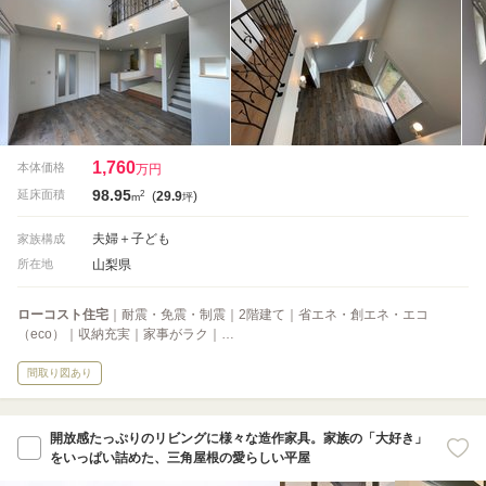
1,760
本体価格
万円
98.95
2
延床面積
(
29.9
)
m
坪
夫婦＋子ども
家族構成
山梨県
所在地
ローコスト住宅
｜耐震・免震・制震｜2階建て｜省エネ・創エネ・エコ
（eco）｜収納充実｜家事がラク｜…
間取り図あり
開放感たっぷりのリビングに様々な造作家具。家族の「大好き」
をいっぱい詰めた、三角屋根の愛らしい平屋