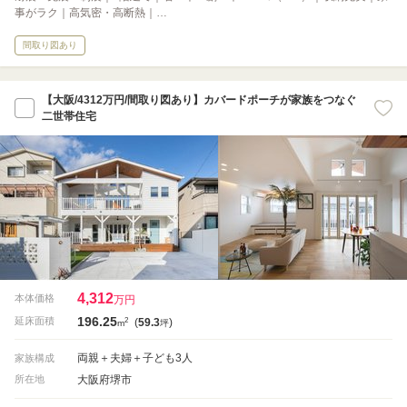
事がラク｜高気密・高断熱｜…
間取り図あり
【大阪/4312万円/間取り図あり】カバードポーチが家族をつなぐ
二世帯住宅
4,312
本体価格
万円
196.25
2
延床面積
(
59.3
)
m
坪
両親＋夫婦＋子ども3人
家族構成
大阪府堺市
所在地