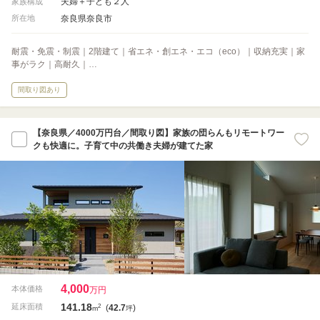
夫婦＋子ども２人
家族構成
奈良県奈良市
所在地
耐震・免震・制震｜2階建て｜省エネ・創エネ・エコ（eco）｜収納充実｜家
事がラク｜高耐久｜…
間取り図あり
【奈良県／4000万円台／間取り図】家族の団らんもリモートワー
クも快適に。子育て中の共働き夫婦が建てた家
4,000
本体価格
万円
141.18
2
延床面積
(
42.7
)
m
坪