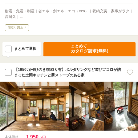
耐震・免震・制震｜省エネ・創エネ・エコ（eco）｜収納充実｜家事がラク｜
高耐久｜…
間取り図あり
まとめて
まとめて選択
カタログ請求(無料)
【1950万円/ひのき/間取り有】ボルダリングなど遊びゴコロが詰
まった土間キッチンと薪ストーブのある家
1,950
本体価格
万円