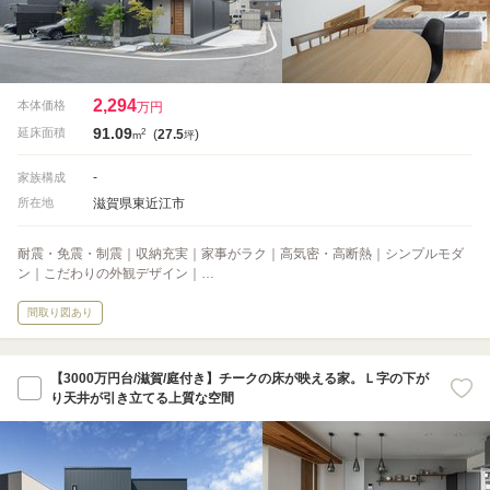
2,294
本体価格
万円
91.09
2
延床面積
(
27.5
)
m
坪
-
家族構成
滋賀県東近江市
所在地
耐震・免震・制震｜収納充実｜家事がラク｜高気密・高断熱｜シンプルモダ
ン｜こだわりの外観デザイン｜…
間取り図あり
【3000万円台/滋賀/庭付き】チークの床が映える家。Ｌ字の下が
り天井が引き立てる上質な空間