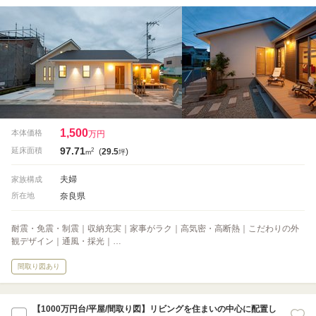
1,500
本体価格
万円
97.71
2
延床面積
(
29.5
)
m
坪
夫婦
家族構成
奈良県
所在地
耐震・免震・制震｜収納充実｜家事がラク｜高気密・高断熱｜こだわりの外
観デザイン｜通風・採光｜…
間取り図あり
【1000万円台/平屋/間取り図】リビングを住まいの中心に配置し