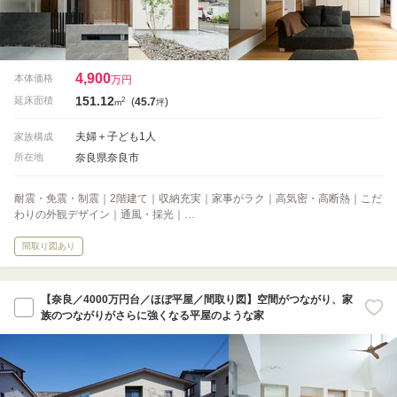
4,900
本体価格
万円
151.12
2
延床面積
(
45.7
)
m
坪
夫婦＋子ども1人
家族構成
奈良県奈良市
所在地
耐震・免震・制震｜2階建て｜収納充実｜家事がラク｜高気密・高断熱｜こだ
わりの外観デザイン｜通風・採光｜…
間取り図あり
【奈良／4000万円台／ほぼ平屋／間取り図】空間がつながり、家
族のつながりがさらに強くなる平屋のような家