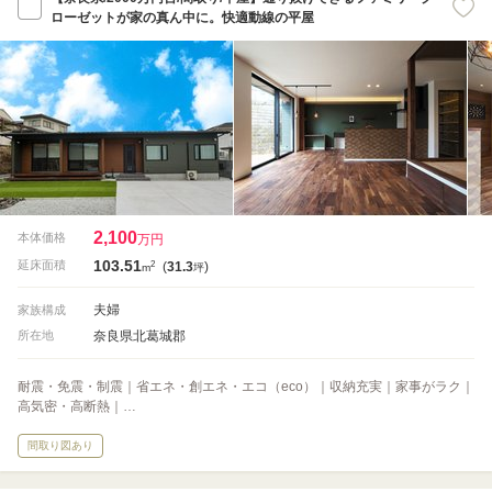
ローゼットが家の真ん中に。快適動線の平屋
2,100
本体価格
万円
103.51
2
延床面積
(
31.3
)
m
坪
夫婦
家族構成
奈良県北葛城郡
所在地
耐震・免震・制震｜省エネ・創エネ・エコ（eco）｜収納充実｜家事がラク｜
高気密・高断熱｜…
間取り図あり