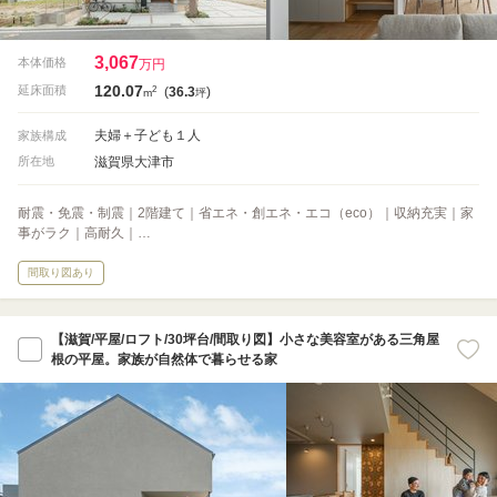
3,067
本体価格
万円
120.07
2
延床面積
(
36.3
)
m
坪
夫婦＋子ども１人
家族構成
滋賀県大津市
所在地
耐震・免震・制震｜2階建て｜省エネ・創エネ・エコ（eco）｜収納充実｜家
事がラク｜高耐久｜…
間取り図あり
【滋賀/平屋/ロフト/30坪台/間取り図】小さな美容室がある三角屋
根の平屋。家族が自然体で暮らせる家