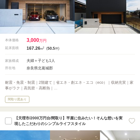
3,000
本体価格
万円
167.26
2
延床面積
(
50.5
)
m
坪
夫婦＋子ども1人
家族構成
奈良県北葛城郡
所在地
耐震・免震・制震｜2階建て｜省エネ・創エネ・エコ（eco）｜収納充実｜家
事がラク｜高気密・高断熱｜…
間取り図あり
【天理市/2000万円台/間取り】平屋に住みたい！そんな想いを実
現したこだわりのシンプルライフスタイル