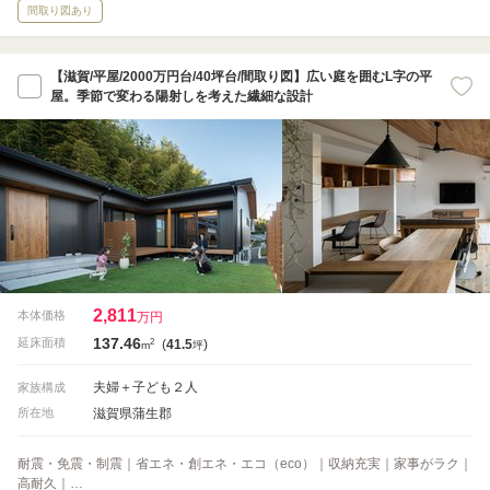
間取り図あり
【滋賀/平屋/2000万円台/40坪台/間取り図】広い庭を囲むL字の平
屋。季節で変わる陽射しを考えた繊細な設計
2,811
本体価格
万円
137.46
2
延床面積
(
41.5
)
m
坪
夫婦＋子ども２人
家族構成
滋賀県蒲生郡
所在地
耐震・免震・制震｜省エネ・創エネ・エコ（eco）｜収納充実｜家事がラク｜
高耐久｜…