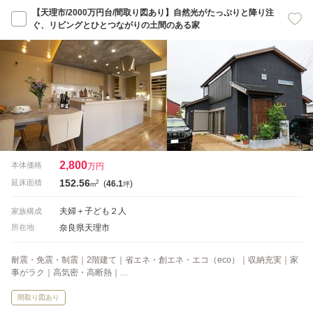
【天理市/2000万円台/間取り図あり】自然光がたっぷりと降り注
ぐ、リビングとひとつながりの土間のある家
2,800
本体価格
万円
152.56
2
延床面積
(
46.1
)
m
坪
夫婦＋子ども２人
家族構成
奈良県天理市
所在地
耐震・免震・制震｜2階建て｜省エネ・創エネ・エコ（eco）｜収納充実｜家
事がラク｜高気密・高断熱｜…
間取り図あり