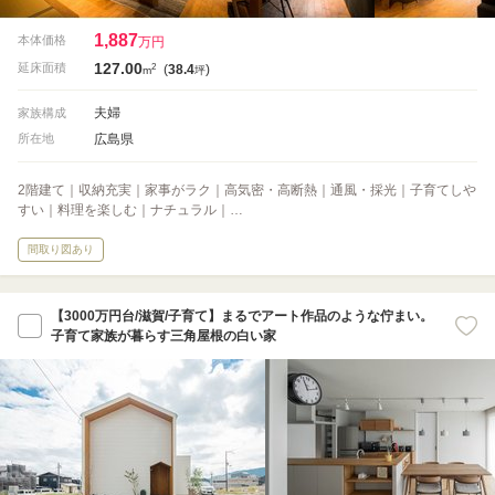
1,887
本体価格
万円
127.00
2
延床面積
(
38.4
)
m
坪
夫婦
家族構成
広島県
所在地
2階建て｜収納充実｜家事がラク｜高気密・高断熱｜通風・採光｜子育てしや
すい｜料理を楽しむ｜ナチュラル｜…
間取り図あり
【3000万円台/滋賀/子育て】まるでアート作品のような佇まい。
子育て家族が暮らす三角屋根の白い家