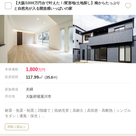
【大阪/1000万円台で叶えた！/変形地/土地探し】南からたっぷり
と自然光が入る開放感いっぱいの家
1,800
本体価格
万円
117.99
2
延床面積
(
35.6
)
m
坪
夫婦
家族構成
大阪府寝屋川市
所在地
耐震・免震・制震｜2階建て｜収納充実｜高耐久｜高気密・高断熱｜シンプル
モダン｜通風・採光｜…
間取り図あり