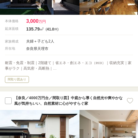
3,000
本体価格
万円
135.79
2
延床面積
(
41.0
)
m
坪
夫婦＋子ども2人
家族構成
奈良県天理市
所在地
耐震・免震・制震｜2階建て｜省エネ・創エネ・エコ（eco）｜収納充実｜家
事がラク｜高気密・高断熱｜…
間取り図あり
【奈良／4000万円台／間取り図】中庭から導く自然光や爽やかな
風が気持ちいい、自然素材に心がやすらぐ家