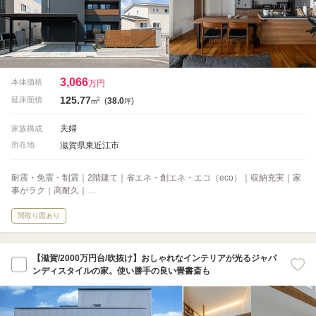
3,066
本体価格
万円
125.77
2
延床面積
(
38.0
)
m
坪
夫婦
家族構成
滋賀県東近江市
所在地
耐震・免震・制震｜2階建て｜省エネ・創エネ・エコ（eco）｜収納充実｜家
事がラク｜高耐久｜…
間取り図あり
【滋賀/2000万円台/吹抜け】おしゃれなインテリアが光るジャパ
ンディスタイルの家。使い勝手の良い畳書斎も