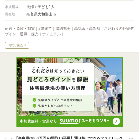
夫婦＋子ども1人
家族構成
奈良県大和郡山市
所在地
耐震・免震・制震｜2階建て｜収納充実｜高気密・高断熱｜こだわりの外観デ
ザイン｜通風・採光｜ナチュラル｜…
間取り図あり
【奈良県/2000万円台/間取り/平屋】通り抜けできるファミリーク