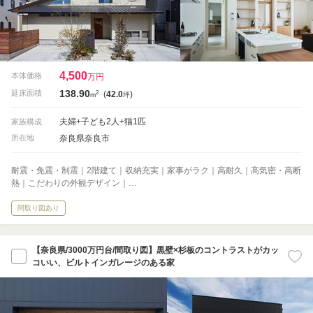
4,500
本体価格
万円
138.90
2
延床面積
(
42.0
)
m
坪
夫婦+子ども2人+猫1匹
家族構成
奈良県奈良市
所在地
耐震・免震・制震｜2階建て｜収納充実｜家事がラク｜高耐久｜高気密・高断
熱｜こだわりの外観デザイン｜…
間取り図あり
【奈良県/3000万円台/間取り図】黒壁×杉板のコントラストがカッ
コいい、ビルトインガレージのある家