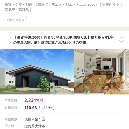
耐震・免震・制震｜2階建て｜省エネ・創エネ・エコ（eco）｜家事がラク｜
高気密・高断熱｜…
間取り図あり
【滋賀/平屋/2000万円台/30坪台/3LDK/間取り図】猫と暮らすL字
の平屋の家。庭と眺望に癒されるゆとりの空間
2,334
本体価格
万円
110.96
2
延床面積
(
33.5
)
m
坪
夫婦＋猫１匹
家族構成
滋賀県大津市
所在地