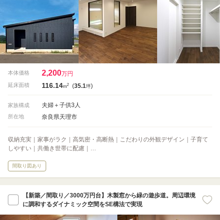
2,200
本体価格
万円
116.14
2
延床面積
(
35.1
)
m
坪
夫婦＋子供3人
家族構成
奈良県天理市
所在地
収納充実｜家事がラク｜高気密・高断熱｜こだわりの外観デザイン｜子育て
しやすい｜共働き世帯に配慮｜…
間取り図あり
【新築／間取り／3000万円台】木製窓から緑の遊歩道。周辺環境
に調和するダイナミック空間をSE構法で実現