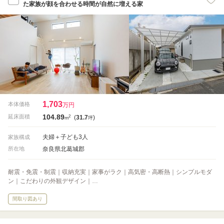
た家族が顔を合わせる時間が自然に増える家
1,703
本体価格
万円
104.89
2
延床面積
(
31.7
)
m
坪
夫婦＋子ども3人
家族構成
奈良県北葛城郡
所在地
耐震・免震・制震｜収納充実｜家事がラク｜高気密・高断熱｜シンプルモダ
ン｜こだわりの外観デザイン｜…
間取り図あり