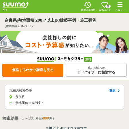
0
奈良県[敷地面積 200㎡以上]の建築事例・施工実例
(敷地面積 200㎡以上)
他のお悩みは
価格まるわかり講座を見る
アドバイザーに相談する
現在の検索条件
変更
奈良県
敷地面積 200㎡以上
検索結果
（1 ～100 件目/
800
件）