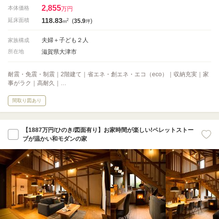
2,855
本体価格
万円
118.83
2
延床面積
(
35.9
)
m
坪
夫婦＋子ども２人
家族構成
滋賀県大津市
所在地
耐震・免震・制震｜2階建て｜省エネ・創エネ・エコ（eco）｜収納充実｜家
事がラク｜高耐久｜…
間取り図あり
【1887万円/ひのき/図面有り】お家時間が楽しい!ペレットストー
ブが温かい和モダンの家