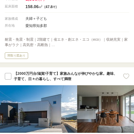
158.06
2
延床面積
(
47.8
)
m
坪
夫婦＋子ども
家族構成
愛知県知多郡
所在地
耐震・免震・制震｜2階建て｜省エネ・創エネ・エコ（eco）｜収納充実｜家
事がラク｜高気密・高断熱｜…
間取り図あり
【2000万円台/滋賀/子育て】家族みんなが伸びやかな家。趣味、
子育て、日々の暮らし、すべて満喫