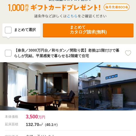
まとめて
まとめて選択
カタログ請求(無料)
【奈良／3000万円台／和モダン／間取り図】老後は1階だけで暮
らしが完結。平屋感覚で暮らせる2階建て住宅
3,500
本体価格
万円
132.70
2
延床面積
(
40.1
)
m
坪