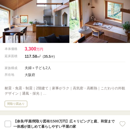
3,300
本体価格
万円
117.58
2
延床面積
(
35.5
)
m
坪
夫婦＋子ども2人
家族構成
大阪府
所在地
耐震・免震・制震｜2階建て｜家事がラク｜高気密・高断熱｜こだわりの外観
デザイン｜通風・採光｜…
間取り図あり
【奈良/平屋/間取り図有/1500万円】広々リビングと庭、和室まで
一体感が楽しめて暮らしやすい平屋の家