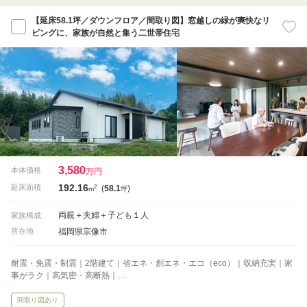
【延床58.1坪／ダウンフロア／間取り図】窓越しの緑が爽快なリ
ビングに、家族が自然と集う二世帯住宅
3,580
本体価格
万円
192.16
2
延床面積
(
58.1
)
m
坪
両親＋夫婦＋子ども１人
家族構成
福岡県宗像市
所在地
耐震・免震・制震｜2階建て｜省エネ・創エネ・エコ（eco）｜収納充実｜家
事がラク｜高気密・高断熱｜…
間取り図あり