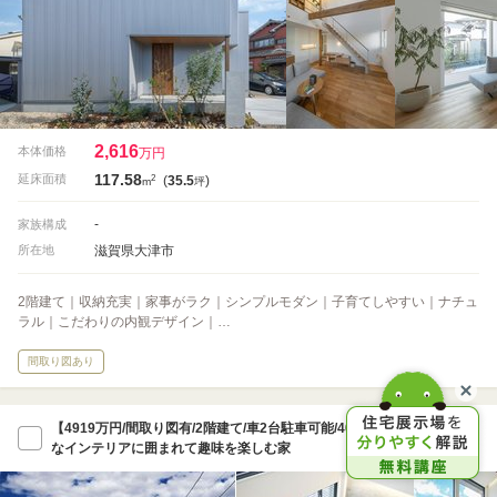
2,616
本体価格
万円
117.58
2
延床面積
(
35.5
)
m
坪
-
家族構成
滋賀県大津市
所在地
2階建て｜収納充実｜家事がラク｜シンプルモダン｜子育てしやすい｜ナチュ
ラル｜こだわりの内観デザイン｜…
間取り図あり
【4919万円/間取り図有/2階建て/車2台駐車可能/40坪台】モダン
なインテリアに囲まれて趣味を楽しむ家