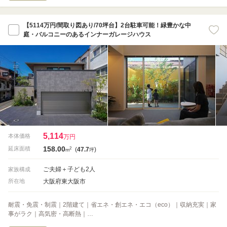
【5114万円/間取り図あり/70坪台】2台駐車可能！緑豊かな中
庭・バルコニーのあるインナーガレージハウス
5,114
本体価格
万円
158.00
2
延床面積
(
47.7
)
m
坪
ご夫婦＋子ども2人
家族構成
大阪府東大阪市
所在地
耐震・免震・制震｜2階建て｜省エネ・創エネ・エコ（eco）｜収納充実｜家
事がラク｜高気密・高断熱｜…