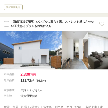
間取り図あり
【滋賀/2330万円】シンプルに暮らす家。ストレスを感じさせな
い工夫あるプランもお気に入り
2,330
本体価格
万円
121.72
2
延床面積
(
36.8
)
m
坪
夫婦＋子ども1人
家族構成
滋賀県甲賀市
所在地
耐震・免震・制震｜2階建て｜省エネ・創エネ・エコ（eco）｜収納充実｜家