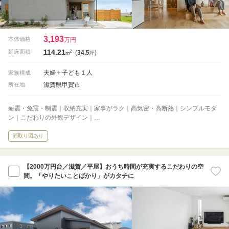
3,193
本体価格
万円
114.21
2
延床面積
(
34.5
)
m
坪
夫婦＋子ども１人
家族構成
滋賀県甲賀市
所在地
耐震・免震・制震｜収納充実｜家事がラク｜高気密・高断熱｜シンプルモダ
ン｜こだわりの外観デザイン｜…
間取り図あり
【2000万円台／滋賀／平屋】おうち時間が充実するこだわりの空
間。「やりたいことばかり」がカタチに