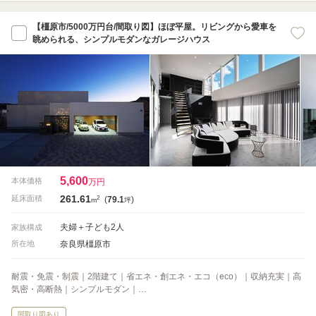
【橿原市/5000万円台/間取り図】ほぼ平屋。リビングから愛車を
眺められる、シンプルモダンなガレージハウス
5,600
本体価格
万円
261.61
2
延床面積
(
79.1
)
m
坪
夫婦＋子ども2人
家族構成
奈良県橿原市
所在地
耐震・免震・制震｜2階建て｜省エネ・創エネ・エコ（eco）｜収納充実｜高
気密・高断熱｜シンプルモダン｜…
間取り図あり