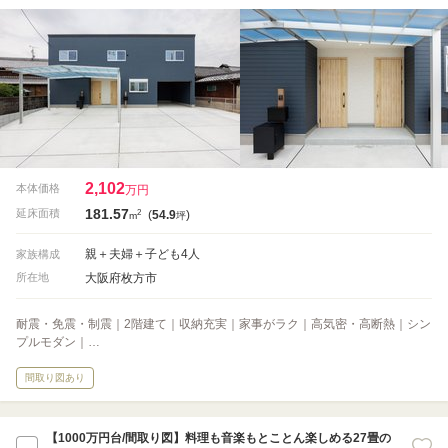
2,102
本体価格
万円
181.57
2
延床面積
(
54.9
)
m
坪
親＋夫婦＋子ども4人
家族構成
大阪府枚方市
所在地
耐震・免震・制震｜2階建て｜収納充実｜家事がラク｜高気密・高断熱｜シン
プルモダン｜…
間取り図あり
【1000万円台/間取り図】料理も音楽もとことん楽しめる27畳の