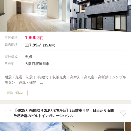
1,800
本体価格
万円
117.99
2
延床面積
(
35.6
)
m
坪
夫婦
家族構成
大阪府寝屋川市
所在地
耐震・免震・制震｜2階建て｜収納充実｜高耐久｜高気密・高断熱｜シンプル
モダン｜通風・採光｜…
間取り図あり
【4925万円/間取り図あり/70坪台】2台駐車可能！日当たり＆開
放感抜群のビルトインガレージハウス