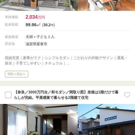
2,034
本体価格
万円
99.96
2
延床面積
(
30.2
)
m
坪
夫婦＋子ども１人
家族構成
滋賀県栗東市
所在地
収納充実｜家事がラク｜シンプルモダン｜こだわりの外観デザイン｜通風・
採光｜子育てしやすい｜ナチュラル｜…
間取り図あり
【奈良／3000万円台／和モダン／間取り図】老後は1階だけで暮
らしが完結。平屋感覚で暮らせる2階建て住宅