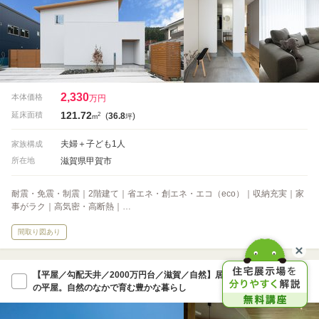
2,330
本体価格
万円
121.72
2
延床面積
(
36.8
)
m
坪
夫婦＋子ども1人
家族構成
滋賀県甲賀市
所在地
耐震・免震・制震｜2階建て｜省エネ・創エネ・エコ（eco）｜収納充実｜家
事がラク｜高気密・高断熱｜…
間取り図あり
【平屋／勾配天井／2000万円台／滋賀／自然】居心地よい山沿い
の平屋。自然のなかで育む豊かな暮らし