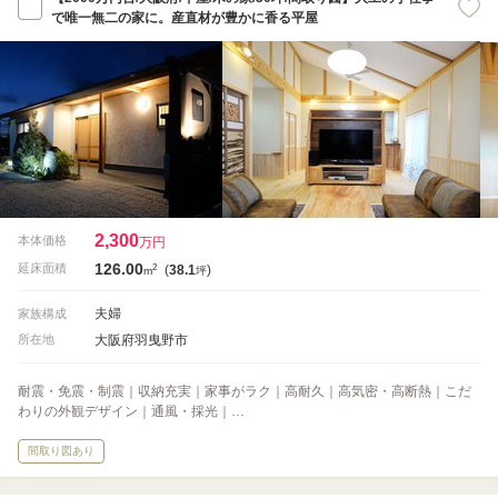
で唯一無二の家に。産直材が豊かに香る平屋
2,300
本体価格
万円
126.00
2
延床面積
(
38.1
)
m
坪
夫婦
家族構成
大阪府羽曳野市
所在地
耐震・免震・制震｜収納充実｜家事がラク｜高耐久｜高気密・高断熱｜こだ
わりの外観デザイン｜通風・採光｜…
間取り図あり