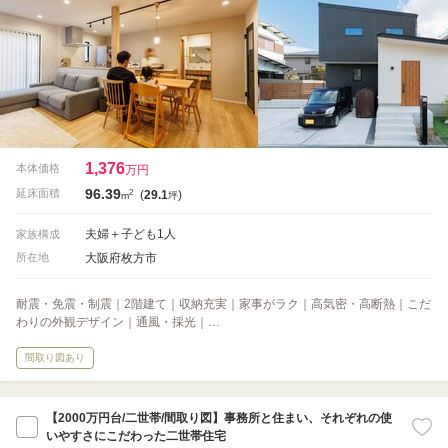
1,376
本体価格
万円
96.39
2
延床面積
(
29.1
)
m
坪
夫婦＋子ども1人
家族構成
大阪府枚方市
所在地
耐震・免震・制震｜2階建て｜収納充実｜家事がラク｜高気密・高断熱｜こだ
わりの外観デザイン｜通風・採光｜…
間取り図あり
【2000万円台/二世帯/間取り図】事務所と住まい、それぞれの使
いやすさにこだわった二世帯住宅