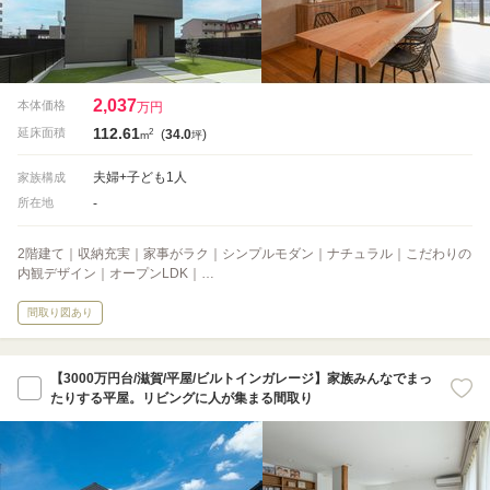
2,037
本体価格
万円
112.61
2
延床面積
(
34.0
)
m
坪
夫婦+子ども1人
家族構成
-
所在地
2階建て｜収納充実｜家事がラク｜シンプルモダン｜ナチュラル｜こだわりの
内観デザイン｜オープンLDK｜…
間取り図あり
【3000万円台/滋賀/平屋/ビルトインガレージ】家族みんなでまっ
たりする平屋。リビングに人が集まる間取り