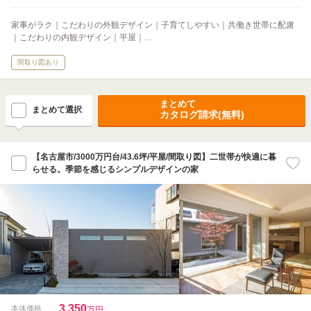
家事がラク｜こだわりの外観デザイン｜子育てしやすい｜共働き世帯に配慮
｜こだわりの内観デザイン｜平屋｜…
間取り図あり
まとめて
まとめて選択
カタログ請求(無料)
【名古屋市/3000万円台/43.6坪/平屋/間取り図】二世帯が快適に暮
らせる。季節を感じるシンプルデザインの家
3,350
本体価格
万円