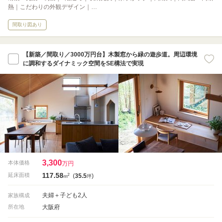
熱｜こだわりの外観デザイン｜…
間取り図あり
【新築／間取り／3000万円台】木製窓から緑の遊歩道。周辺環境
に調和するダイナミック空間をSE構法で実現
3,300
本体価格
万円
117.58
2
延床面積
(
35.5
)
m
坪
夫婦＋子ども2人
家族構成
大阪府
所在地