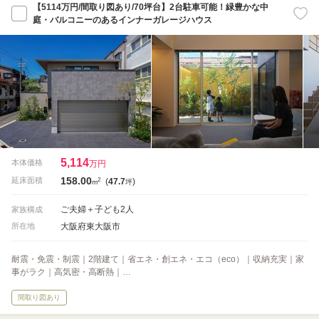
【5114万円/間取り図あり/70坪台】2台駐車可能！緑豊かな中
庭・バルコニーのあるインナーガレージハウス
5,114
本体価格
万円
158.00
2
延床面積
(
47.7
)
m
坪
ご夫婦＋子ども2人
家族構成
大阪府東大阪市
所在地
耐震・免震・制震｜2階建て｜省エネ・創エネ・エコ（eco）｜収納充実｜家
事がラク｜高気密・高断熱｜…
間取り図あり