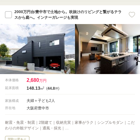
2000万円台/豊中市で土地から。吹抜けのリビングと繋がるテラ
スから庭へ。インナーガレージも実現
2,680
本体価格
万円
148.13
2
延床面積
(
44.8
)
m
坪
夫婦＋子ども2人
家族構成
大阪府豊中市
所在地
耐震・免震・制震｜2階建て｜収納充実｜家事がラク｜シンプルモダン｜こだ
わりの外観デザイン｜通風・採光｜…
間取り図あり