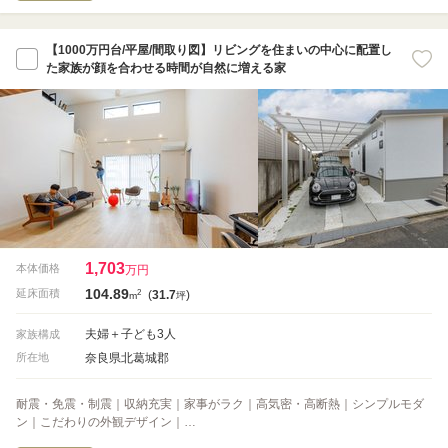
【1000万円台/平屋/間取り図】リビングを住まいの中心に配置し
た家族が顔を合わせる時間が自然に増える家
1,703
本体価格
万円
104.89
2
延床面積
(
31.7
)
m
坪
夫婦＋子ども3人
家族構成
奈良県北葛城郡
所在地
耐震・免震・制震｜収納充実｜家事がラク｜高気密・高断熱｜シンプルモダ
ン｜こだわりの外観デザイン｜…