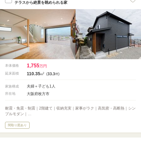
テラスから絶景を眺められる家
1,755
本体価格
万円
110.35
2
延床面積
(
33.3
)
m
坪
夫婦＋子ども1人
家族構成
大阪府枚方市
所在地
耐震・免震・制震｜2階建て｜収納充実｜家事がラク｜高気密・高断熱｜シン
プルモダン｜…
間取り図あり