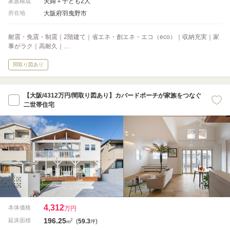
夫婦＋子ども2人
家族構成
大阪府羽曳野市
所在地
耐震・免震・制震｜2階建て｜省エネ・創エネ・エコ（eco）｜収納充実｜家
事がラク｜高耐久｜…
間取り図あり
【大阪/4312万円/間取り図あり】カバードポーチが家族をつなぐ
二世帯住宅
4,312
本体価格
万円
196.25
2
延床面積
(
59.3
)
m
坪