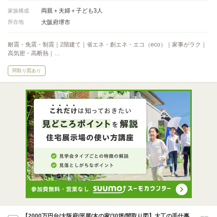
両親＋夫婦＋子ども3人
家族構成
大阪府堺市
所在地
耐震・免震・制震｜2階建て｜省エネ・創エネ・エコ（eco）｜家事がラク｜
高気密・高断熱｜…
間取り図あり
【2000万円台/大阪府/平屋/木の家/30坪/間取り図】大工の手仕事