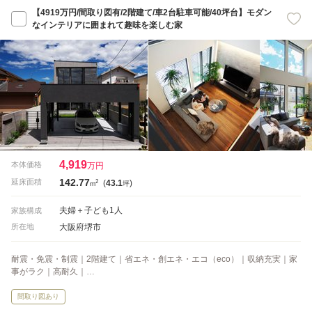
【4919万円/間取り図有/2階建て/車2台駐車可能/40坪台】モダン
なインテリアに囲まれて趣味を楽しむ家
4,919
本体価格
万円
142.77
2
延床面積
(
43.1
)
m
坪
夫婦＋子ども1人
家族構成
大阪府堺市
所在地
耐震・免震・制震｜2階建て｜省エネ・創エネ・エコ（eco）｜収納充実｜家
事がラク｜高耐久｜…
間取り図あり