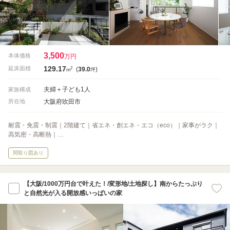
3,500
本体価格
万円
129.17
2
延床面積
(
39.0
)
m
坪
夫婦＋子ども1人
家族構成
大阪府吹田市
所在地
耐震・免震・制震｜2階建て｜省エネ・創エネ・エコ（eco）｜家事がラク｜
高気密・高断熱｜…
間取り図あり
【大阪/1000万円台で叶えた！/変形地/土地探し】南からたっぷり
と自然光が入る開放感いっぱいの家