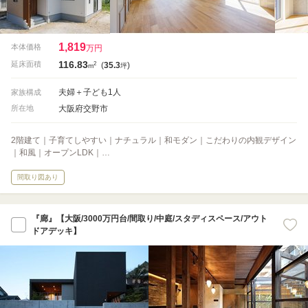
1,819
本体価格
万円
116.83
2
延床面積
(
35.3
)
m
坪
夫婦＋子ども1人
家族構成
大阪府交野市
所在地
2階建て｜子育てしやすい｜ナチュラル｜和モダン｜こだわりの内観デザイン
｜和風｜オープンLDK｜…
間取り図あり
『廊』【大阪/3000万円台/間取り/中庭/スタディスペース/アウト
ドアデッキ】