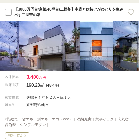
【3000万円台/京都/40坪台/二世帯】中庭と吹抜けがゆとりを生み
出す二世帯の家
3,400
本体価格
万円
160.28
2
延床面積
(
48.4
)
m
坪
夫婦＋子ども２人＋親１人
家族構成
京都府八幡市
所在地
2階建て｜省エネ・創エネ・エコ（eco）｜収納充実｜家事がラク｜高気密・
高断熱｜シンプルモダン｜…
間取り図あり