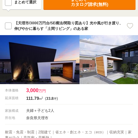
まとめて選択
カタログ請求(無料)
【天理市/3000万円台/SE構法/間取り図あり】光や風が行き渡り、
伸びやかに暮らす「土間リビング」のある家
3,000
本体価格
万円
111.79
2
延床面積
(
33.8
)
m
坪
夫婦＋子ども2人
家族構成
奈良県天理市
所在地
耐震・免震・制震｜2階建て｜省エネ・創エネ・エコ（eco）｜収納充実｜家
事がラク｜高気密・高断熱｜…