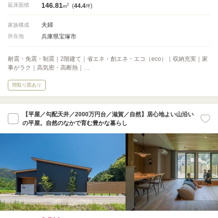
146.81
2
延床面積
(
44.4
)
m
坪
夫婦
家族構成
兵庫県宝塚市
所在地
耐震・免震・制震｜2階建て｜省エネ・創エネ・エコ（eco）｜収納充実｜家
事がラク｜高気密・高断熱｜…
間取り図あり
【平屋／勾配天井／2000万円台／滋賀／自然】居心地よい山沿い
の平屋。自然のなかで育む豊かな暮らし