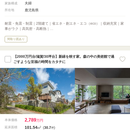
夫婦
家族構成
鹿児島県
所在地
耐震・免震・制震｜2階建て｜省エネ・創エネ・エコ（eco）｜収納充実｜家
事がラク｜高気密・高断熱｜…
間取り図あり
【2000万円台/滋賀/30坪台】新緑を映す家。森の中の美術館で過
ごすような至福の時間をカタチに
2,789
本体価格
万円
101.54
2
延床面積
(
30.7
)
m
坪