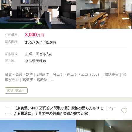
3,000
本体価格
万円
135.79
2
延床面積
(
41.0
)
m
坪
夫婦＋子ども2人
家族構成
奈良県天理市
所在地
耐震・免震・制震｜2階建て｜省エネ・創エネ・エコ（eco）｜収納充実｜家
事がラク｜高気密・高断熱｜…
間取り図あり
【奈良県／4000万円台／間取り図】家族の団らんもリモートワー
クも快適に。子育て中の共働き夫婦が建てた家