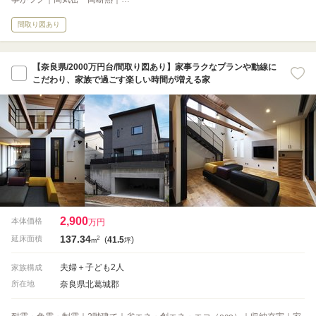
間取り図あり
【奈良県/2000万円台/間取り図あり】家事ラクなプランや動線に
こだわり、家族で過ごす楽しい時間が増える家
2,900
本体価格
万円
137.34
2
延床面積
(
41.5
)
m
坪
夫婦＋子ども2人
家族構成
奈良県北葛城郡
所在地