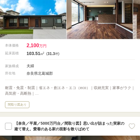
2,100
本体価格
万円
103.51
2
延床面積
(
31.3
)
m
坪
夫婦
家族構成
奈良県北葛城郡
所在地
耐震・免震・制震｜省エネ・創エネ・エコ（eco）｜収納充実｜家事がラク｜
高気密・高断熱｜…
間取り図あり
【奈良／平屋／5000万円台／間取り図】思い出が詰まった実家の
建て替え。愛着のある家の面影を散りばめて