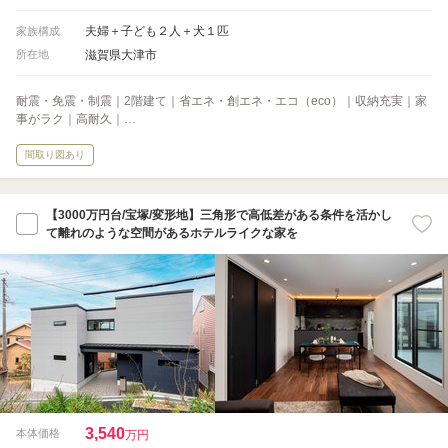
夫婦＋子ども２人＋犬１匹
家族構成
滋賀県大津市
所在地
耐震・免震・制震｜2階建て｜省エネ・創エネ・エコ（eco）｜収納充実｜家
事がラク｜高耐久｜…
間取り図あり
【3000万円台/宝塚/変形地】三角形で高低差がある条件を活かし
て離れのような空間があるホテルライクな家を
3,540
本体価格
万円