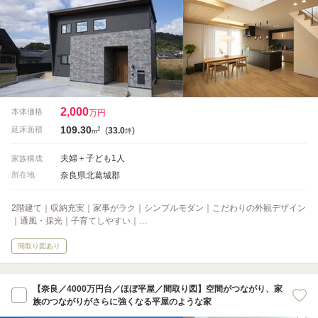
2,000
本体価格
万円
109.30
2
延床面積
(
33.0
)
m
坪
夫婦＋子ども1人
家族構成
奈良県北葛城郡
所在地
2階建て｜収納充実｜家事がラク｜シンプルモダン｜こだわりの外観デザイン
｜通風・採光｜子育てしやすい｜…
間取り図あり
【奈良／4000万円台／ほぼ平屋／間取り図】空間がつながり、家
族のつながりがさらに強くなる平屋のような家