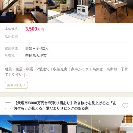
3,500
本体価格
万円
-
延床面積
夫婦＋子供2人
家族構成
奈良県天理市
所在地
耐震・免震・制震｜2階建て｜収納充実｜家事がラク｜高気密・高断熱｜子育
てしやすい｜…
間取り図あり
【天理市/3000万円台/間取り図あり】吹き抜けを見上げると「あ
おぞら」が見える、陽だまりリビングのある家