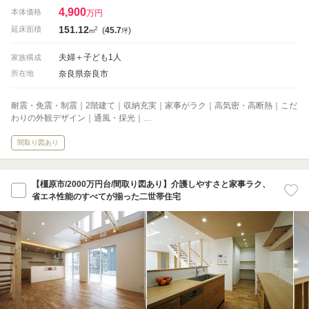
4,900
本体価格
万円
151.12
2
延床面積
(
45.7
)
m
坪
夫婦＋子ども1人
家族構成
奈良県奈良市
所在地
耐震・免震・制震｜2階建て｜収納充実｜家事がラク｜高気密・高断熱｜こだ
わりの外観デザイン｜通風・採光｜…
間取り図あり
【橿原市/2000万円台/間取り図あり】介護しやすさと家事ラク、
省エネ性能のすべてが揃った二世帯住宅