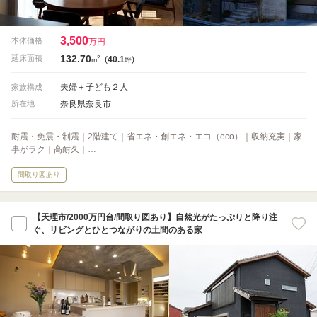
3,500
本体価格
万円
132.70
2
延床面積
(
40.1
)
m
坪
夫婦＋子ども２人
家族構成
奈良県奈良市
所在地
耐震・免震・制震｜2階建て｜省エネ・創エネ・エコ（eco）｜収納充実｜家
事がラク｜高耐久｜…
間取り図あり
【天理市/2000万円台/間取り図あり】自然光がたっぷりと降り注
ぐ、リビングとひとつながりの土間のある家