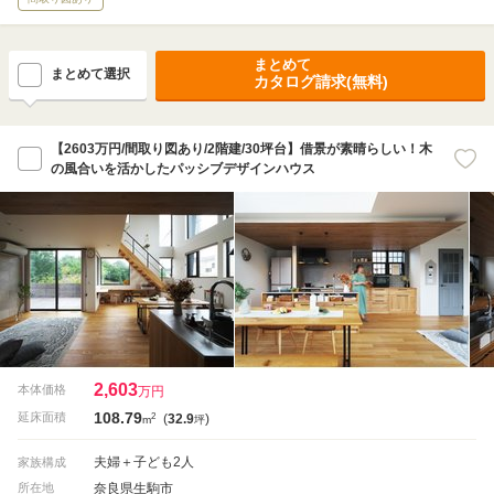
まとめて
まとめて選択
カタログ請求(無料)
【2603万円/間取り図あり/2階建/30坪台】借景が素晴らしい！木
の風合いを活かしたパッシブデザインハウス
2,603
本体価格
万円
108.79
2
延床面積
(
32.9
)
m
坪
夫婦＋子ども2人
家族構成
奈良県生駒市
所在地