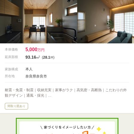
5,000
本体価格
万円
93.16
2
延床面積
(
28.1
)
m
坪
本人
家族構成
奈良県奈良市
所在地
耐震・免震・制震｜収納充実｜家事がラク｜高気密・高断熱｜こだわりの外
観デザイン｜通風・採光｜…
間取り図あり