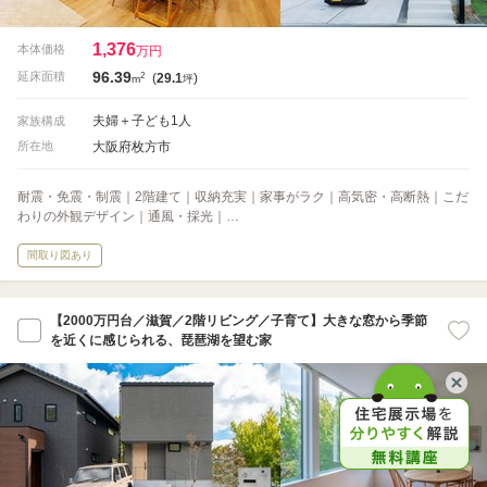
1,376
本体価格
万円
96.39
2
延床面積
(
29.1
)
m
坪
夫婦＋子ども1人
家族構成
大阪府枚方市
所在地
耐震・免震・制震｜2階建て｜収納充実｜家事がラク｜高気密・高断熱｜こだ
わりの外観デザイン｜通風・採光｜…
間取り図あり
【2000万円台／滋賀／2階リビング／子育て】大きな窓から季節
を近くに感じられる、琵琶湖を望む家