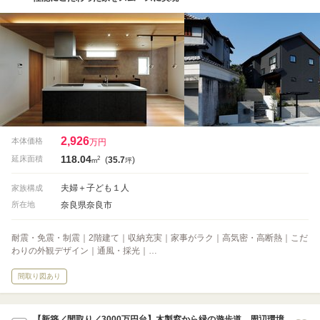
2,926
本体価格
万円
118.04
2
延床面積
(
35.7
)
m
坪
夫婦＋子ども１人
家族構成
奈良県奈良市
所在地
耐震・免震・制震｜2階建て｜収納充実｜家事がラク｜高気密・高断熱｜こだ
わりの外観デザイン｜通風・採光｜…
間取り図あり
【新築／間取り／3000万円台】木製窓から緑の遊歩道。周辺環境