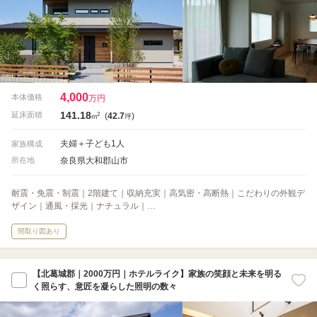
4,000
本体価格
万円
141.18
2
延床面積
(
42.7
)
m
坪
夫婦＋子ども1人
家族構成
奈良県大和郡山市
所在地
耐震・免震・制震｜2階建て｜収納充実｜高気密・高断熱｜こだわりの外観デ
ザイン｜通風・採光｜ナチュラル｜…
間取り図あり
【北葛城郡｜2000万円｜ホテルライク】家族の笑顔と未来を明る
く照らす、意匠を凝らした照明の数々