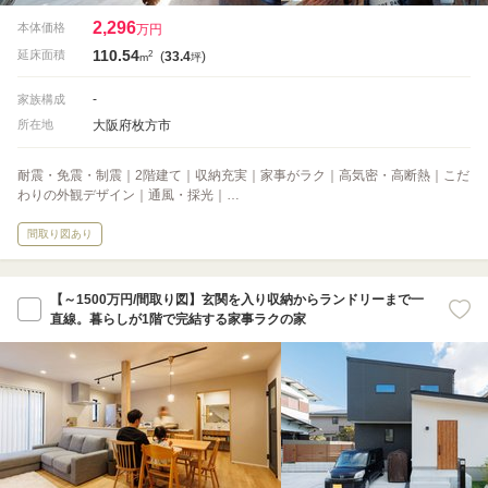
2,296
本体価格
万円
110.54
2
延床面積
(
33.4
)
m
坪
-
家族構成
大阪府枚方市
所在地
耐震・免震・制震｜2階建て｜収納充実｜家事がラク｜高気密・高断熱｜こだ
わりの外観デザイン｜通風・採光｜…
間取り図あり
【～1500万円/間取り図】玄関を入り収納からランドリーまで一
直線。暮らしが1階で完結する家事ラクの家