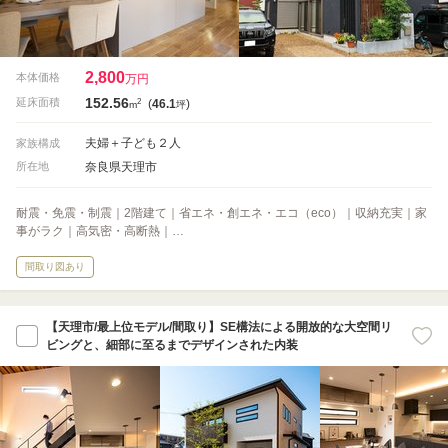
2,800
本体価格
万円
152.56
2
延床面積
(
46.1
)
m
坪
夫婦＋子ども２人
家族構成
奈良県天理市
所在地
耐震・免震・制震｜2階建て｜省エネ・創エネ・エコ（eco）｜収納充実｜家
事がラク｜高気密・高断熱｜…
間取り図あり
【天理市/最上位モデル/間取り】SE構法による開放的な大空間リ
ビングと、細部に至るまでデザインされた内装