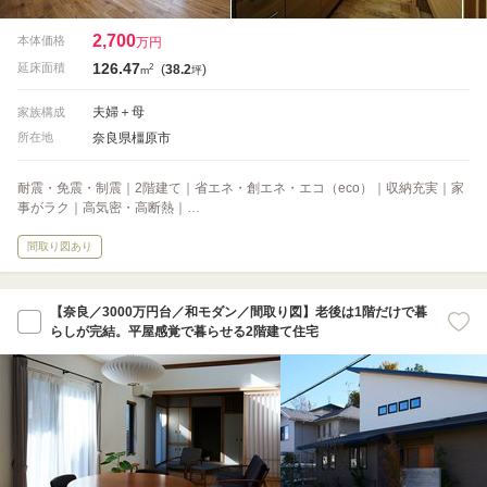
2,700
本体価格
万円
126.47
2
延床面積
(
38.2
)
m
坪
夫婦＋母
家族構成
奈良県橿原市
所在地
耐震・免震・制震｜2階建て｜省エネ・創エネ・エコ（eco）｜収納充実｜家
事がラク｜高気密・高断熱｜…
間取り図あり
【奈良／3000万円台／和モダン／間取り図】老後は1階だけで暮
らしが完結。平屋感覚で暮らせる2階建て住宅