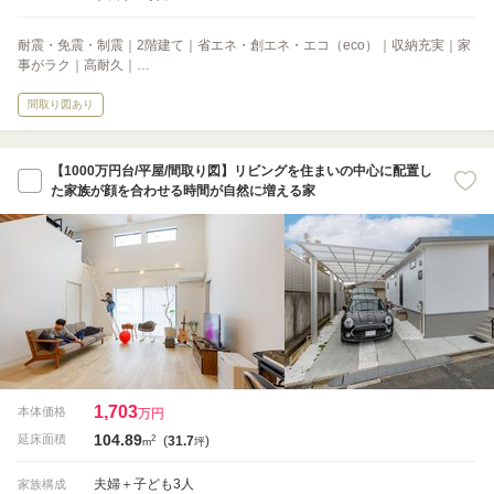
耐震・免震・制震｜2階建て｜省エネ・創エネ・エコ（eco）｜収納充実｜家
事がラク｜高耐久｜…
間取り図あり
【1000万円台/平屋/間取り図】リビングを住まいの中心に配置し
た家族が顔を合わせる時間が自然に増える家
1,703
本体価格
万円
104.89
2
延床面積
(
31.7
)
m
坪
夫婦＋子ども3人
家族構成