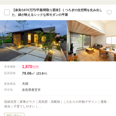
【奈良/1870万円/平屋/間取り図有】くつろぎの住空間を生み出し
た、緑が映えるシックな和モダンの平屋
1,870
本体価格
万円
79.08
2
延床面積
(
23.9
)
m
坪
夫婦
家族構成
奈良県香芝市
所在地
収納充実｜家事がラク｜高気密・高断熱｜こだわりの外観デザイン｜通風・
採光｜子育てしやすい｜…
間取り図あり