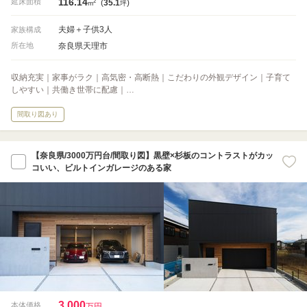
116.14
2
延床面積
(
35.1
)
m
坪
夫婦＋子供3人
家族構成
奈良県天理市
所在地
収納充実｜家事がラク｜高気密・高断熱｜こだわりの外観デザイン｜子育て
しやすい｜共働き世帯に配慮｜…
間取り図あり
【奈良県/3000万円台/間取り図】黒壁×杉板のコントラストがカッ
コいい、ビルトインガレージのある家
3,000
本体価格
万円