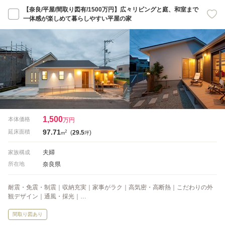
【奈良/平屋/間取り図有/1500万円】広々リビングと庭、和室まで
一体感が楽しめて暮らしやすい平屋の家
1,500
本体価格
万円
97.71
2
延床面積
(
29.5
)
m
坪
夫婦
家族構成
奈良県
所在地
耐震・免震・制震｜収納充実｜家事がラク｜高気密・高断熱｜こだわりの外
観デザイン｜通風・採光｜…
間取り図あり