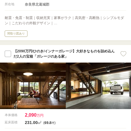
奈良県北葛城郡
所在地
耐震・免震・制震｜収納充実｜家事がラク｜高気密・高断熱｜シンプルモダ
ン｜こだわりの外観デザイン｜…
間取り図あり
【2090万円/ひのき/インナーガレージ】大好きなものを詰め込ん
だ2人の宝箱「ガレージのある家」
2,090
本体価格
万円
231.00
2
延床面積
(
69.8
)
m
坪