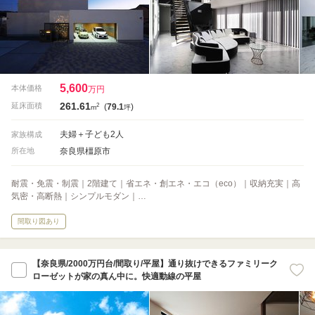
5,600
本体価格
万円
261.61
2
延床面積
(
79.1
)
m
坪
夫婦＋子ども2人
家族構成
奈良県橿原市
所在地
耐震・免震・制震｜2階建て｜省エネ・創エネ・エコ（eco）｜収納充実｜高
気密・高断熱｜シンプルモダン｜…
間取り図あり
【奈良県/2000万円台/間取り/平屋】通り抜けできるファミリーク
ローゼットが家の真ん中に。快適動線の平屋