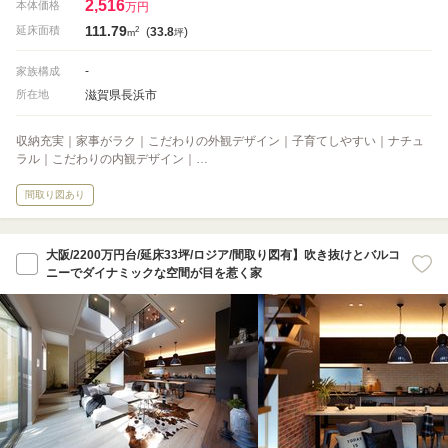
2,516
本体価格
万円
111.79
2
延床面積
(
33.8
)
m
坪
-
家族構成
滋賀県長浜市
所在地
収納充実｜家事がラク｜こだわりの外観デザイン｜子育てしやすい｜ナチュ
ラル｜こだわりの内観デザイン｜…
間取り図あり
大阪/2200万円台/延床33坪/ロジア/間取り図有】吹き抜けとバルコ
ニーでダイナミックな空間が目を惹く家