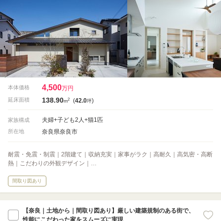
4,500
本体価格
万円
138.90
2
延床面積
(
42.0
)
m
坪
夫婦+子ども2人+猫1匹
家族構成
奈良県奈良市
所在地
耐震・免震・制震｜2階建て｜収納充実｜家事がラク｜高耐久｜高気密・高断
熱｜こだわりの外観デザイン｜…
間取り図あり
【奈良｜土地から｜間取り図あり】厳しい建築規制のある街で、
性能にこだわった家をスムーズに実現