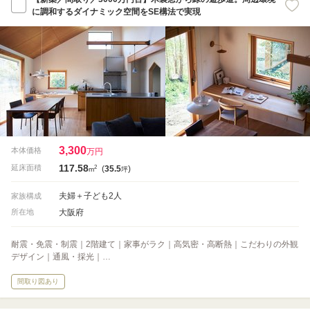
に調和するダイナミック空間をSE構法で実現
3,300
本体価格
万円
117.58
2
延床面積
(
35.5
)
m
坪
夫婦＋子ども2人
家族構成
大阪府
所在地
耐震・免震・制震｜2階建て｜家事がラク｜高気密・高断熱｜こだわりの外観
デザイン｜通風・採光｜…
間取り図あり