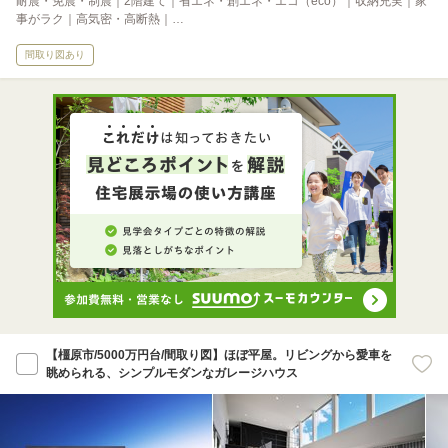
耐震・免震・制震｜2階建て｜省エネ・創エネ・エコ（eco）｜収納充実｜家
事がラク｜高気密・高断熱｜…
間取り図あり
【橿原市/5000万円台/間取り図】ほぼ平屋。リビングから愛車を
眺められる、シンプルモダンなガレージハウス