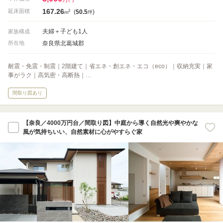
167.26
2
延床面積
(
50.5
)
m
坪
夫婦＋子ども1人
家族構成
奈良県北葛城郡
所在地
耐震・免震・制震｜2階建て｜省エネ・創エネ・エコ（eco）｜収納充実｜家
事がラク｜高気密・高断熱｜…
間取り図あり
【奈良／4000万円台／間取り図】中庭から導く自然光や爽やかな
風が気持ちいい、自然素材に心がやすらぐ家