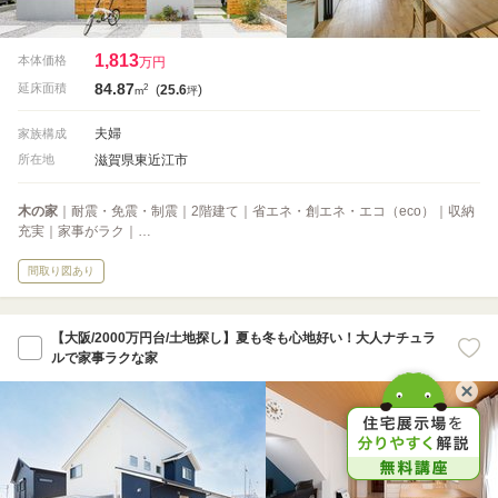
1,813
本体価格
万円
84.87
2
延床面積
(
25.6
)
m
坪
夫婦
家族構成
滋賀県東近江市
所在地
木の家
｜耐震・免震・制震｜2階建て｜省エネ・創エネ・エコ（eco）｜収納
充実｜家事がラク｜…
間取り図あり
【大阪/2000万円台/土地探し】夏も冬も心地好い！大人ナチュラ
ルで家事ラクな家