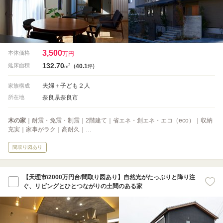
3,500
本体価格
万円
132.70
2
延床面積
(
40.1
)
m
坪
夫婦＋子ども２人
家族構成
奈良県奈良市
所在地
木の家
｜耐震・免震・制震｜2階建て｜省エネ・創エネ・エコ（eco）｜収納
充実｜家事がラク｜高耐久｜…
間取り図あり
【天理市/2000万円台/間取り図あり】自然光がたっぷりと降り注
ぐ、リビングとひとつながりの土間のある家