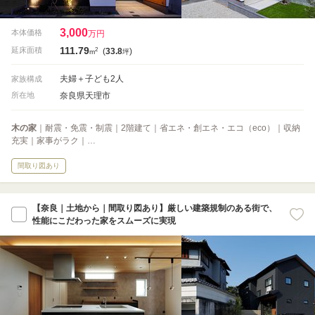
3,000
本体価格
万円
111.79
2
延床面積
(
33.8
)
m
坪
夫婦＋子ども2人
家族構成
奈良県天理市
所在地
木の家
｜耐震・免震・制震｜2階建て｜省エネ・創エネ・エコ（eco）｜収納
充実｜家事がラク｜…
間取り図あり
【奈良｜土地から｜間取り図あり】厳しい建築規制のある街で、
性能にこだわった家をスムーズに実現