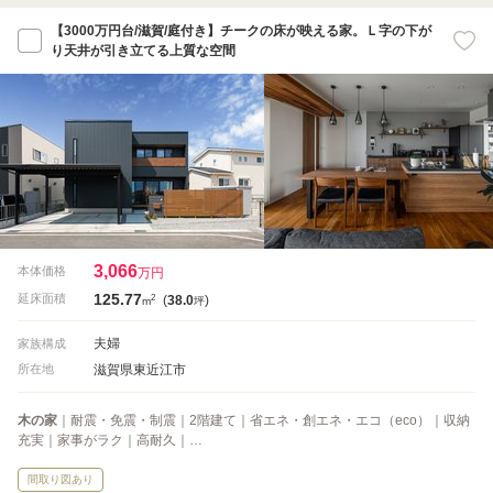
【3000万円台/滋賀/庭付き】チークの床が映える家。Ｌ字の下が
り天井が引き立てる上質な空間
3,066
本体価格
万円
125.77
2
延床面積
(
38.0
)
m
坪
夫婦
家族構成
滋賀県東近江市
所在地
木の家
｜耐震・免震・制震｜2階建て｜省エネ・創エネ・エコ（eco）｜収納
充実｜家事がラク｜高耐久｜…
間取り図あり