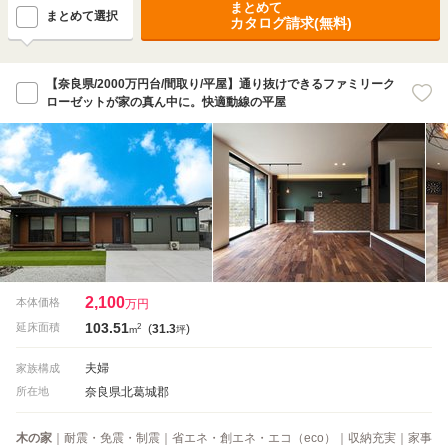
まとめて
まとめて選択
カタログ請求(無料)
【奈良県/2000万円台/間取り/平屋】通り抜けできるファミリーク
ローゼットが家の真ん中に。快適動線の平屋
2,100
本体価格
万円
103.51
2
延床面積
(
31.3
)
m
坪
夫婦
家族構成
奈良県北葛城郡
所在地
木の家
｜耐震・免震・制震｜省エネ・創エネ・エコ（eco）｜収納充実｜家事