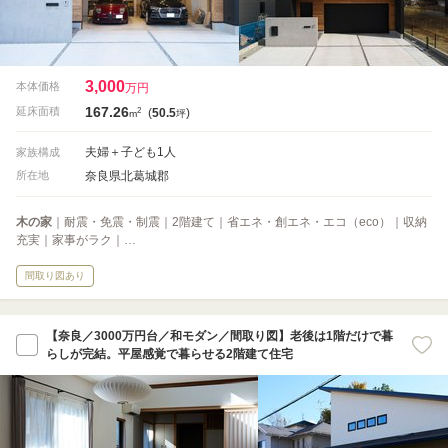
3,000
本体価格
万円
167.26
2
延床面積
(
50.5
)
m
坪
夫婦＋子ども1人
家族構成
奈良県北葛城郡
所在地
木の家
｜耐震・免震・制震｜2階建て｜省エネ・創エネ・エコ（eco）｜収納
充実｜家事がラク｜…
間取り図あり
【奈良／3000万円台／和モダン／間取り図】老後は1階だけで暮
らしが完結。平屋感覚で暮らせる2階建て住宅