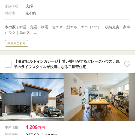
夫婦
家族構成
京都府
所在地
木の家
｜耐震・免震・制震｜省エネ・創エネ・エコ（eco）｜収納充実｜家事
がラク｜高耐久｜…
間取り図あり
【滋賀/ビルトインガレージ】甘い香りがするガレージハウス。親
子のライフスタイルが快適になる二世帯住宅
4,209
本体価格
万円
227.62
2
延床面積