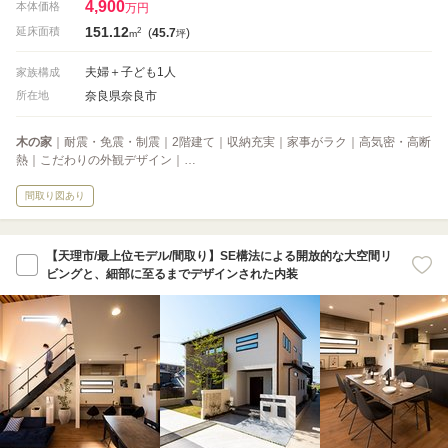
4,900
本体価格
万円
151.12
2
延床面積
(
45.7
)
m
坪
夫婦＋子ども1人
家族構成
奈良県奈良市
所在地
木の家
｜耐震・免震・制震｜2階建て｜収納充実｜家事がラク｜高気密・高断
熱｜こだわりの外観デザイン｜…
間取り図あり
【天理市/最上位モデル/間取り】SE構法による開放的な大空間リ
ビングと、細部に至るまでデザインされた内装