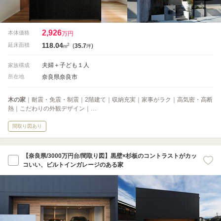
2,926
本体価格
万円
118.04
2
延床面積
(
35.7
)
m
坪
夫婦＋子ども１人
家族構成
奈良県奈良市
所在地
木の家
｜耐震・免震・制震｜2階建て｜収納充実｜家事がラク｜高気密・高断
熱｜こだわりの外観デザイン｜…
間取り図あり
【奈良県/3000万円台/間取り図】黒壁×杉板のコントラストがカッ
コいい、ビルトインガレージのある家