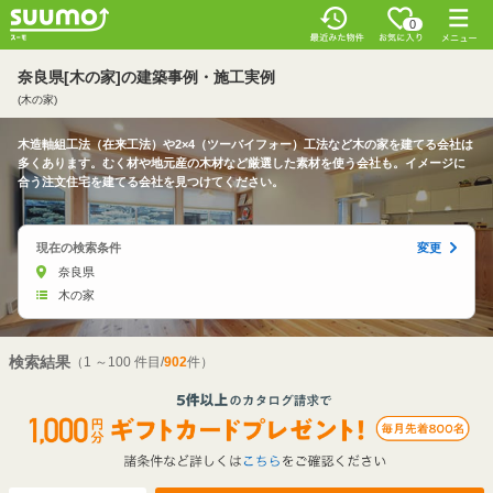
0
奈良県[木の家]の建築事例・施工実例
(木の家)
木造軸組工法（在来工法）や2×4（ツーバイフォー）工法など木の家を建てる会社は
多くあります。むく材や地元産の木材など厳選した素材を使う会社も。イメージに
合う注文住宅を建てる会社を見つけてください。
現在の検索条件
変更
奈良県
木の家
検索結果
（1 ～100 件目/
902
件）