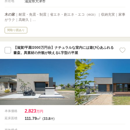
滋賀県大津市
所在地
木の家
｜耐震・免震・制震｜省エネ・創エネ・エコ（eco）｜収納充実｜家事
がラク｜高耐久｜…
間取り図あり
【滋賀/平屋/2000万円台】ナチュラルな室内には遊び心あふれる
書斎。異素材の外観が映えるL字型の平屋
2,823
本体価格
万円
111.79
2
延床面積
(
33.8
)
m
坪
-
家族構成