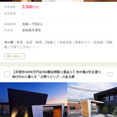
3,500
本体価格
万円
-
延床面積
夫婦＋子供2人
家族構成
奈良県天理市
所在地
木の家
｜耐震・免震・制震｜2階建て｜収納充実｜家事がラク｜高気密・高断
熱｜子育てしやすい｜…
間取り図あり
【天理市/3000万円台/SE構法/間取り図あり】光や風が行き渡り、
伸びやかに暮らす「土間リビング」のある家