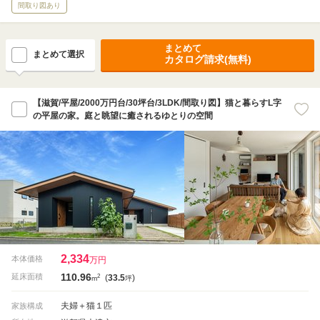
間取り図あり
まとめて
まとめて選択
カタログ請求(無料)
【滋賀/平屋/2000万円台/30坪台/3LDK/間取り図】猫と暮らすL字
の平屋の家。庭と眺望に癒されるゆとりの空間
2,334
本体価格
万円
110.96
2
延床面積
(
33.5
)
m
坪
夫婦＋猫１匹
家族構成