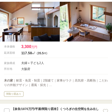
3,300
本体価格
万円
117.58
2
延床面積
(
35.5
)
m
坪
夫婦＋子ども2人
家族構成
大阪府
所在地
木の家
｜耐震・免震・制震｜2階建て｜家事がラク｜高気密・高断熱｜こだわ
りの外観デザイン｜通風・採光｜…
間取り図あり
【奈良/1870万円/平屋/間取り図有】くつろぎの住空間を生み出し