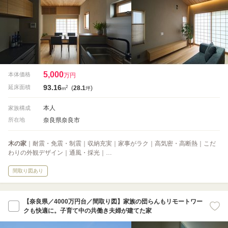
5,000
本体価格
万円
93.16
2
延床面積
(
28.1
)
m
坪
本人
家族構成
奈良県奈良市
所在地
木の家
｜耐震・免震・制震｜収納充実｜家事がラク｜高気密・高断熱｜こだ
わりの外観デザイン｜通風・採光｜…
間取り図あり
【奈良県／4000万円台／間取り図】家族の団らんもリモートワー
クも快適に。子育て中の共働き夫婦が建てた家