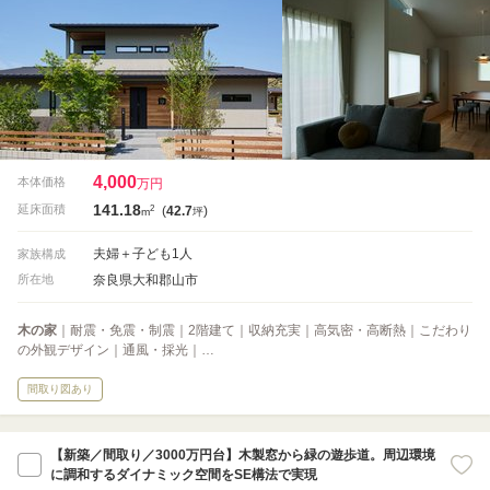
4,000
本体価格
万円
141.18
2
延床面積
(
42.7
)
m
坪
夫婦＋子ども1人
家族構成
奈良県大和郡山市
所在地
木の家
｜耐震・免震・制震｜2階建て｜収納充実｜高気密・高断熱｜こだわり
の外観デザイン｜通風・採光｜…
間取り図あり
【新築／間取り／3000万円台】木製窓から緑の遊歩道。周辺環境
に調和するダイナミック空間をSE構法で実現