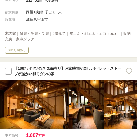
(
68.8
)
m
坪
両親+夫婦+子ども1人
家族構成
滋賀県守山市
所在地
木の家
｜耐震・免震・制震｜2階建て｜省エネ・創エネ・エコ（eco）｜収納
充実｜家事がラク｜…
間取り図あり
【1887万円/ひのき/図面有り】お家時間が楽しい!ペレットストー
ブが温かい和モダンの家
1,887
本体価格
万円