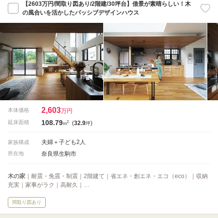
【2603万円/間取り図あり/2階建/30坪台】借景が素晴らしい！木
の風合いを活かしたパッシブデザインハウス
2,603
本体価格
万円
108.79
2
延床面積
(
32.9
)
m
坪
夫婦＋子ども2人
家族構成
奈良県生駒市
所在地
木の家
｜耐震・免震・制震｜2階建て｜省エネ・創エネ・エコ（eco）｜収納
充実｜家事がラク｜高耐久｜…
間取り図あり