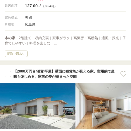
127.00
2
延床面積
(
38.4
)
m
坪
夫婦
家族構成
広島県
所在地
木の家
｜2階建て｜収納充実｜家事がラク｜高気密・高断熱｜通風・採光｜子
育てしやすい｜料理を楽しむ｜…
間取り図あり
【2000万円台/滋賀/平屋】壁面に観賞魚が見える家。実用的で趣
味も楽しめる、家族の夢が詰まった空間