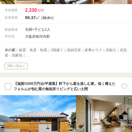
2,330
本体価格
万円
99.37
2
延床面積
(
30.0
)
m
坪
夫婦+子ども2人
家族構成
大阪府南河内郡
所在地
木の家
｜耐震・免震・制震｜2階建て｜収納充実｜家事がラク｜高耐久｜高気
密・高断熱｜…
間取り図あり
【滋賀/1000万円台/平屋風】軒下から庭を楽しむ家。低く構えた
フォルムが包む栗の無垢床リビングと広い土間