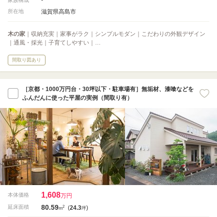
滋賀県高島市
所在地
木の家
｜収納充実｜家事がラク｜シンプルモダン｜こだわりの外観デザイン
｜通風・採光｜子育てしやすい｜…
間取り図あり
［京都・1000万円台・30坪以下・駐車場有］無垢材、漆喰などを
ふんだんに使った平屋の実例（間取り有）
1,608
本体価格
万円
80.59
2
延床面積
(
24.3
)
m
坪