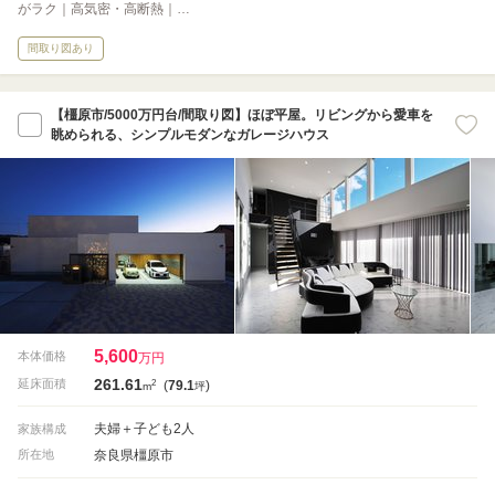
がラク｜高気密・高断熱｜…
間取り図あり
【橿原市/5000万円台/間取り図】ほぼ平屋。リビングから愛車を
眺められる、シンプルモダンなガレージハウス
5,600
本体価格
万円
261.61
2
延床面積
(
79.1
)
m
坪
夫婦＋子ども2人
家族構成
奈良県橿原市
所在地