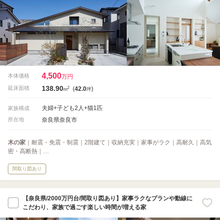
4,500
本体価格
万円
138.90
2
延床面積
(
42.0
)
m
坪
夫婦+子ども2人+猫1匹
家族構成
奈良県奈良市
所在地
木の家
｜耐震・免震・制震｜2階建て｜収納充実｜家事がラク｜高耐久｜高気
密・高断熱｜…
間取り図あり
【奈良県/2000万円台/間取り図あり】家事ラクなプランや動線に
こだわり、家族で過ごす楽しい時間が増える家