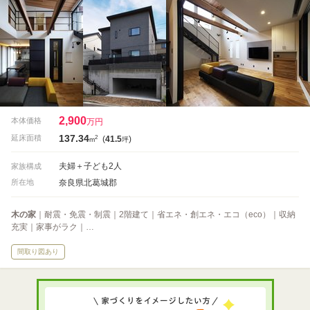
2,900
本体価格
万円
137.34
2
延床面積
(
41.5
)
m
坪
夫婦＋子ども2人
家族構成
奈良県北葛城郡
所在地
木の家
｜耐震・免震・制震｜2階建て｜省エネ・創エネ・エコ（eco）｜収納
充実｜家事がラク｜…
間取り図あり