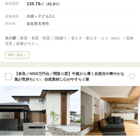
135.79
2
延床面積
(
41.0
)
m
坪
夫婦＋子ども2人
家族構成
奈良県天理市
所在地
木の家
｜耐震・免震・制震｜2階建て｜省エネ・創エネ・エコ（eco）｜収納
充実｜家事がラク｜…
間取り図あり
【奈良／4000万円台／間取り図】中庭から導く自然光や爽やかな
風が気持ちいい、自然素材に心がやすらぐ家