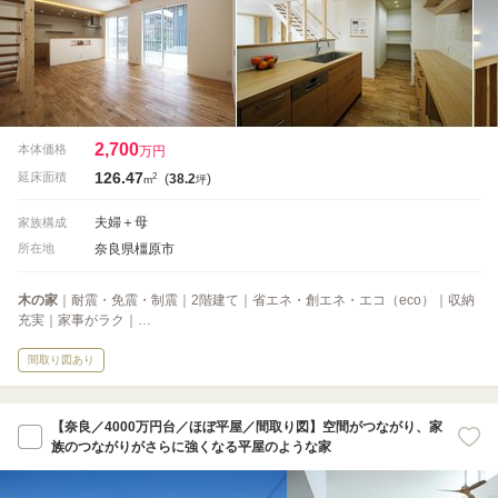
2,700
本体価格
万円
126.47
2
延床面積
(
38.2
)
m
坪
夫婦＋母
家族構成
奈良県橿原市
所在地
木の家
｜耐震・免震・制震｜2階建て｜省エネ・創エネ・エコ（eco）｜収納
充実｜家事がラク｜…
間取り図あり
【奈良／4000万円台／ほぼ平屋／間取り図】空間がつながり、家
族のつながりがさらに強くなる平屋のような家