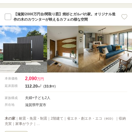
【滋賀/2000万円台/間取り図】焼杉とガルバの家。オリジナル造
作の木のカウンターが映えるカフェの様な空間
2,090
本体価格
万円
112.20
2
延床面積
(
33.9
)
m
坪
夫婦+子ども2人
家族構成
滋賀県甲賀市
所在地
木の家
｜耐震・免震・制震｜2階建て｜省エネ・創エネ・エコ（eco）｜収納
充実｜家事がラク｜…