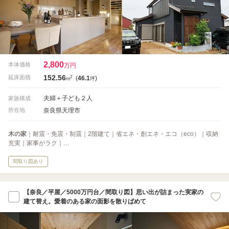
2,800
本体価格
万円
152.56
2
延床面積
(
46.1
)
m
坪
夫婦＋子ども２人
家族構成
奈良県天理市
所在地
木の家
｜耐震・免震・制震｜2階建て｜省エネ・創エネ・エコ（eco）｜収納
充実｜家事がラク｜…
間取り図あり
【奈良／平屋／5000万円台／間取り図】思い出が詰まった実家の
建て替え。愛着のある家の面影を散りばめて