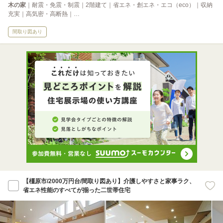
木の家
｜耐震・免震・制震｜2階建て｜省エネ・創エネ・エコ（eco）｜収納
充実｜高気密・高断熱｜…
間取り図あり
【橿原市/2000万円台/間取り図あり】介護しやすさと家事ラク、
省エネ性能のすべてが揃った二世帯住宅