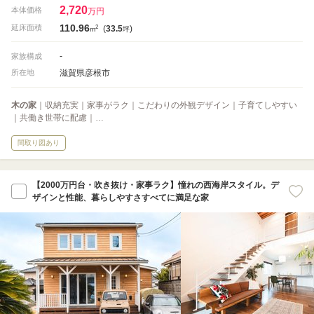
2,720
本体価格
万円
110.96
2
延床面積
(
33.5
)
m
坪
-
家族構成
滋賀県彦根市
所在地
木の家
｜収納充実｜家事がラク｜こだわりの外観デザイン｜子育てしやすい
｜共働き世帯に配慮｜…
間取り図あり
【2000万円台・吹き抜け・家事ラク】憧れの西海岸スタイル。デ
ザインと性能、暮らしやすさすべてに満足な家