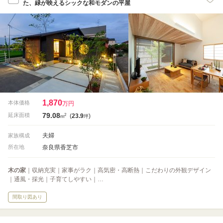
た、緑が映えるシックな和モダンの平屋
1,870
本体価格
万円
79.08
2
延床面積
(
23.9
)
m
坪
夫婦
家族構成
奈良県香芝市
所在地
木の家
｜収納充実｜家事がラク｜高気密・高断熱｜こだわりの外観デザイン
｜通風・採光｜子育てしやすい｜…
間取り図あり