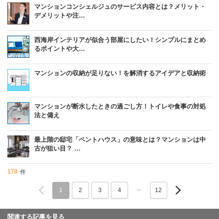
マンションコンシェルジュのサービス内容とは？メリット・
デメリットや注…
西海岸インテリアが似合う部屋にしたい！シンプルにまとめ
るポイントや大…
マンションの収納が足りない！を解消するアイデアと収納術
マンションが断水したときの過ごし方！トイレや食事の対処
法と備え
最上階の邸宅「ペントハウス」の意味とは？マンションは中
古が狙い目？ …
178
件
...
1
2
3
4
12
関連する記事を見る