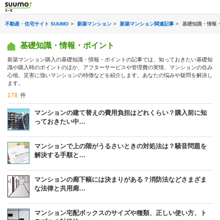
不動産・住宅サイト SUUMO
新築マンション
新築マンション関連記事
基礎知識・情報
基礎知識・情報・ポイント
新築マンション購入の基礎知識・情報・ポイントの記事では、知っておきたい基礎知
識や購入時のポイントのほか、アフターサービスや管理費の実情、マンションの住み
心地、災害に強いマンションの特徴などを紹介します。あなたの悩みや疑問を解決し
ます。
178
件
マンションの建て替えの費用負担はどれくらい？購入前に知
っておきたい中…
マンションで上の階がうるさいときの対処法は？騒音問題を
解決する手順と…
マンションの廊下幅には決まりがある？消防法などさまざま
な法律と共用廊…
マンション宅配ボックスのサイズや種類、正しい使い方、ト