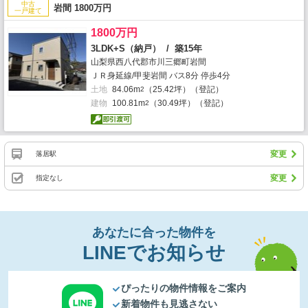
中古
岩間 1800万円
一戸建て
1800万円
3LDK+S（納戸） / 築15年
山梨県西八代郡市川三郷町岩間
ＪＲ身延線/甲斐岩間 バス8分 停歩4分
土地
84.06m
（25.42坪）（登記）
2
建物
100.81m
（30.49坪）（登記）
2
変更
落居駅
変更
指定なし
あなたに合った物件を
LINEでお知らせ
ぴったりの物件情報をご案内
新着物件も見逃さない