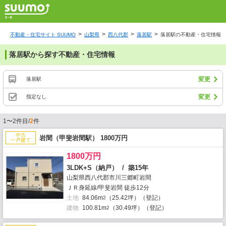
不動産・住宅サイト SUUMO
山梨県
西八代郡
落居駅
落居駅の不動産・住宅情報
落居駅から探す不動産・住宅情報
変更
落居駅
変更
指定なし
1〜2件目/
2
件
中古
岩間（甲斐岩間駅） 1800万円
一戸建て
1800万円
3LDK+S（納戸） / 築15年
山梨県西八代郡市川三郷町岩間
ＪＲ身延線/甲斐岩間 徒歩12分
土地
84.06m
（25.42坪）（登記）
2
建物
100.81m
（30.49坪）（登記）
2