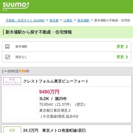
不動産・住宅サイト SUUMO
東京都
江東区
新木場駅
新木場駅の不動産・住宅情報
新木場駅から探す不動産・住宅情報
変更
新木場駅
変更
指定なし
1〜30件目/
789
件
中古
クレストフォルム東京ビューフォート
マンション
9490万円
3LDK / 築25年
70.65m
（21.37坪）（壁芯）
2
東京都江東区潮見２
ＪＲ京葉線/潮見 徒歩4分
24.3万円 東京メトロ有楽町線/辰巳
賃貸