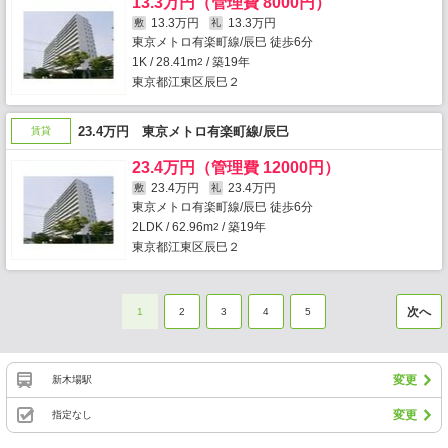
13.3万円（管理費 8000円）
13.3万円
13.3万円
敷
礼
東京メトロ有楽町線/辰巳 徒歩6分
1K / 28.41m
/ 築19年
2
東京都江東区辰巳２
23.4万円 東京メトロ有楽町線/辰巳
賃貸
23.4万円（管理費 12000円）
23.4万円
23.4万円
敷
礼
東京メトロ有楽町線/辰巳 徒歩6分
2LDK / 62.96m
/ 築19年
2
東京都江東区辰巳２
次へ
1
2
3
4
5
変更
新木場駅
変更
指定なし