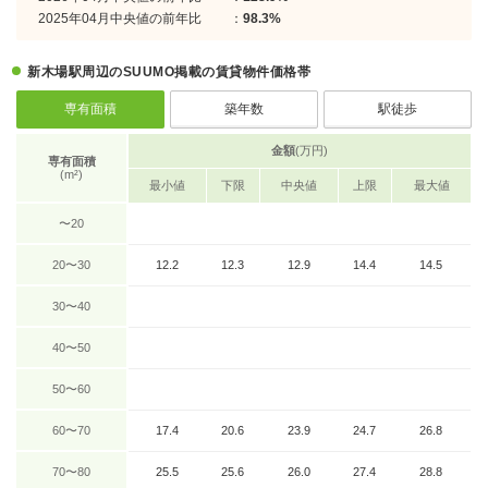
2025年04月中央値の前年比
：
98.3%
新木場駅周辺のSUUMO掲載の賃貸物件価格帯
専有面積
築年数
駅徒歩
金額
(万円)
専有面積
(m²)
最小値
下限
中央値
上限
最大値
〜20
20〜30
12.2
12.3
12.9
14.4
14.5
30〜40
40〜50
50〜60
60〜70
17.4
20.6
23.9
24.7
26.8
70〜80
25.5
25.6
26.0
27.4
28.8