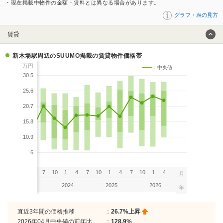
・現在掲載中物件の金額・賃料とは異なる場合があります。
グラフ・表の見方
賃貸
新木場駅周辺のSUUMO掲載の賃貸物件価格帯
万円
：中央値
30.5
25.6
20.7
15.8
10.9
6
7
10
1
4
7
10
1
4
7
10
1
4
7
10
1
4
月
2023
2024
2025
2026
年
直近3年間の価格推移
：
26.7%上昇
2026年04月中央値の前年比
：
128.9%