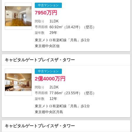
2
1
19
2
1
3
中古マンション
3
1
11
16
7950万円
1
1
27
17
1
1
6
1LDK
間取り
23
専用面積
60.92m
（18.42坪）（壁芯）
2
4
12
8
29年
築年数
2
5
1
東京メトロ有楽町線「月島」歩1分
東京都中央区佃
3
1
14
キャピタルゲートプレイスザ・タワー
2
1
1
中古マンション
2億4000万円
1
1
2LDK
間取り
1
5
専用面積
77.86m
（23.55坪）（壁芯）
2
29
26
2509件中、中心地から近い999件までを
12年
築年数
1
表示しています。
東京メトロ有楽町線「月島」歩1分
地図の種類
東京都中央区月島
キャピタルゲートプレイスザ・タワー