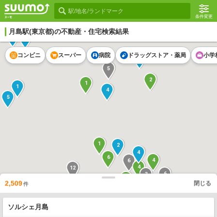
条件変更
月島駅
(東京都)の不動産・住宅検索結果
4
12
コンビニ
スーパー
病院
ドラッグストア・薬局
小学
6
5
2
1
1
4
5
1
2
4
6
4
6
4
12
6
3
3
28
2
2,509
閉じる
件
1
2
2
2
2
4
4
2
5
16
3
ソルシェ月島
35
5
1
1
3
1