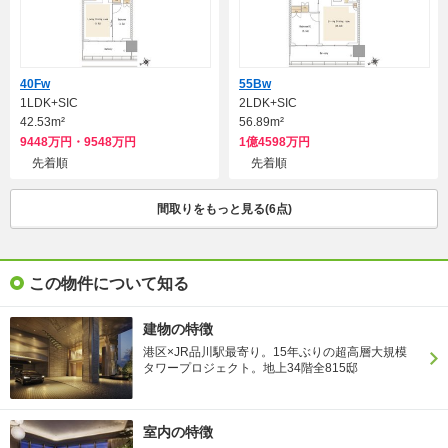
40Fw
55Bw
1LDK+SIC
2LDK+SIC
42.53m²
56.89m²
9448万円・9548万円
1億4598万円
先着順
先着順
間取りをもっと見る(6点)
この物件について知る
建物の特徴
港区×JR品川駅最寄り。15年ぶりの超高層大規模
タワープロジェクト。地上34階全815邸
室内の特徴