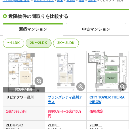
SUUMO[不動産/住宅]
>
新築マンション
>
関東
>
東京都
>
港区
>
品川駅
>
リビオタワー品川
は品川駅よりJR東海道線を利用。上野駅へは品川駅よりJR東海道線を利用。秋葉原駅へは品川
駅よりJR山手線を利用。大手町駅へは品川駅よりJR東海道線を利用、東京駅で東京メトロ丸ノ
内線に乗り換え。銀座駅へは品川駅よりJR東海道線を利用、新橋駅で東京メトロ銀座線に乗り
換え。新橋駅へは品川駅よりJR東海道線を利用。北千住駅へは品川駅よりJR東海道線を利用、
近隣物件の間取りを比較する
上野駅で東京メトロ日比谷線に乗り換え。吉祥寺駅へは品川駅よりJR山手線を利用、新宿駅で
JR中央線快速に乗り換え。横浜駅へは品川駅よりJR東海道線を利用。川崎駅へは品川駅よりJR
東海道線を利用。浦和駅へは品川駅よりJR東海道線を利用。船橋駅へは品川駅よりJR横須賀線
新築マンション
中古マンション
を利用。
〜1LDK
2K〜2LDK
3K〜3LDK
閲覧中の物件
リビオタワー品川
ブランズシティ品川テ
CITY TOWER THE RA
ラス
INBOW
1億4598万円
8890万円～1億740万
価格未定
円
2LDK+SIC
2LDK…
2LDK…