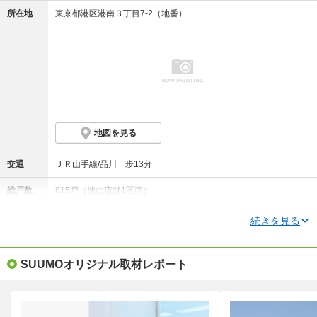
所在地
東京都港区港南３丁目7-2（地番）
地図を見る
交通
ＪＲ山手線/品川 歩13分
総戸数
815戸（他に店舗1区画）
価格
9448万円～2億5498万円
続きを見る
資料請求して詳しく知る(無料)
SUUMOオリジナル取材レポート
物件情報更新メールを受け取る
ローンシミュレーション
間取り
1LDK～3LDK