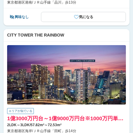
4783万1700円、建物価格9456万8300円）
東京都港区港南/ＪＲ山手線「品川」歩13分
興味なし
気になる
CITY TOWER THE RAINBOW
エリアが似ている
1億3000万円台～1億9000万円台※1000万円単位
／予定
2LDK～3LDK/57.82m²～72.53m²
東京都港区海岸/ＪＲ山手線「田町」歩14分