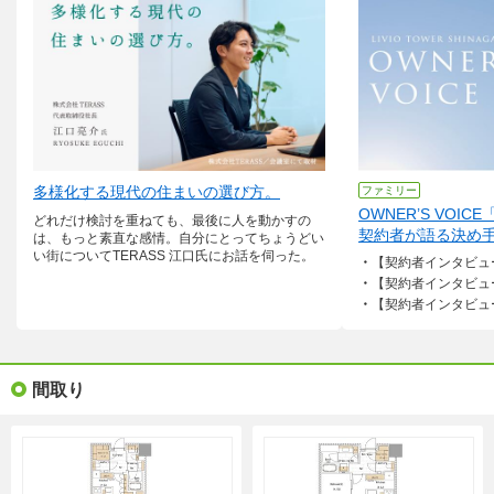
間取り（6点）を見る
専有面積
42.1m²～75.1m²
引渡可能
2027年4月上旬予定
時期
資料請求して最新の販売状況を知る(無料)
会社
日鉄興和不動産株式会社
他6社
多様化する現代の住まいの選び方。
ファミリー
全て(7件)の会社を詳しく見る
OWNER’S VOI
どれだけ検討を重ねても、最後に人を動かすの
契約者が語る決め
は、もっと素直な感情。自分にとってちょうどい
い街についてTERASS 江口氏にお話を伺った。
【契約者インタビュー1】
概要をもっと見る
【契約者インタビュー2】教
【契約者インタビュー3】品川駅最
間取り