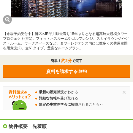
【来場予約受付中】港区×JR品川駅最寄り15年ぶりとなる超高層大規模タワー
プロジェクト(注1)。フィットネスルームやゴルフレンジ、スカイラウンジやゲ
ストルーム、ワークスペースなど、タワーレジデンス内には数多くの共用空間
を用意(注2)。全61タイプ、豊富なルームプラン。
約2分
簡単！
で完了
資料を請求する
(無料)
最新の販売状況
がわかる
詳細な情報
を受け取れる
限定の事前見学会に招待
されることも‥
物件概要 先着順