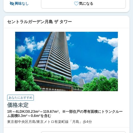
興味なし
気になる
セントラルガーデン月島 ザ タワー
あなたにおすすめ
価格未定
1R～4LDK/30.23m²～119.67m²、※一部住戸の専有面積にトランクルー
ム面積0.3m²～0.6m²を含む
東京都中央区月島/東京メトロ有楽町線「月島」歩4分