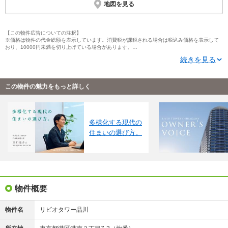
地図を見る
【この物件広告についての注釈】
※価格は物件の代金総額を表示しています。消費税が課税される場合は税込み価格を表示して
おり、10000円未満を切り上げている場合があります。
※住戸別の価格（帯）表記については、そのタイプに含まれるすべての住戸の情報を掲載して
続きを見る
いない場合があります。住戸タイプと各住戸の価格帯表記について、単位（1000万円・100万
円・10万円）が異なる場合があります。
※「モデルルーム」とは、間取りや仕様・設備などを知ることができる施設全般を指し、それ
らの一部のみ展示している「サンプルルーム」や「ギャラリー」、「インフォメーションセン
この物件の魅力をもっと詳しく
ター」なども含みます。
※完成予想図はいずれも外構、植栽、外観等実際のものとは多少異なることがあります。
※ＣＧ合成の画像の場合、実際とは多少異なる場合があります。
※写真に写っている、またはパース（絵）や間取り図に描かれている家具や車などは、特にコ
メントがない場合、販売価格に含まれません。
多様化する現代の
※完成後１年以上を経過した未入居物件が掲載される場合があります。ご了承ください。
住まいの選び方。
※掲載の省エネ性能ラベル内の物件・住棟・号室名称については最新のものに変更されている
場合があります。
※概要のエネルギー消費性能、断熱性能、目安光熱費については、表示している省エネ性能ラ
ベルによってデータの内容が異なります。販売戸数が複数の住棟ラベル、または住戸ラベルの
場合は、原則建築確認が下りている物件全体の最小～最大を、販売戸数1戸の住戸ラベルの場合
はその住戸のデータを表示しています。
※地図上に表示される物件の位置は付近住所に所在することを表すものであり、実際の物件所
在地とは異なる場合がございます。
物件概要
※地図の更新タイミングの関係で、物件情報が実際のものとは異なる場合や最新情報に更新さ
れていない場合がございます。
※1：掲載の外観眺望合成完成予想CGは、現地約110m上空より北東方向を撮影（2023年10
物件名
リビオタワー品川
月）したものにCG加工したもので実際とは多少異なります。また、現地からの眺望とは多少異
なります。なお、外観形状の細部、設備機器等につきましては表現しておりません。眺望・周
辺環境は変わる可能性があり、将来にわたって保証されるものではありません。