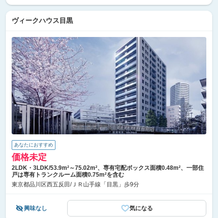
ヴィークハウス目黒
あなたにおすすめ
価格未定
2LDK・3LDK/53.9m²～75.02m²、専有宅配ボックス面積0.48m²、一部住
戸は専有トランクルーム面積0.75m²を含む
東京都品川区西五反田/ＪＲ山手線「目黒」歩9分
興味なし
気になる