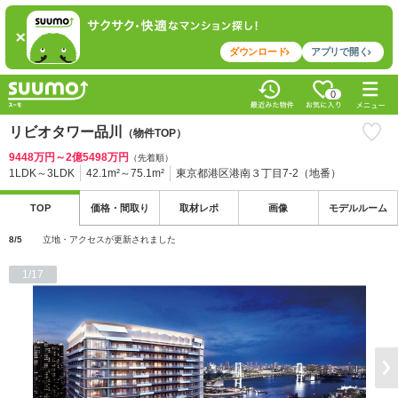
ダウンロード
アプリで開く
0
リビオタワー品川
（物件TOP）
9448万円～2億5498万円
（先着順）
1LDK～3LDK
42.1m²～75.1m²
東京都港区港南３丁目7-2（地番）
TOP
価格・
間取り
取材
レポ
画像
モデル
ルーム
8/5
立地・アクセスが更新されました
1/17