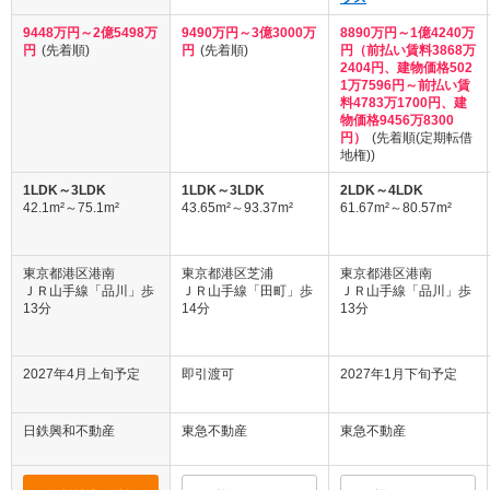
9448万円～2億5498万
9490万円～3億3000万
8890万円～1億4240万
円
(先着順)
円
(先着順)
円（前払い賃料3868万
2404円、建物価格502
1万7596円～前払い賃
料4783万1700円、建
物価格9456万8300
円）
(先着順(定期転借
地権))
1LDK～3LDK
1LDK～3LDK
2LDK～4LDK
42.1m²～75.1m²
43.65m²～93.37m²
61.67m²～80.57m²
東京都港区港南
東京都港区芝浦
東京都港区港南
ＪＲ山手線「品川」歩
ＪＲ山手線「田町」歩
ＪＲ山手線「品川」歩
13分
14分
13分
2027年4月上旬予定
即引渡可
2027年1月下旬予定
日鉄興和不動産
東急不動産
東急不動産