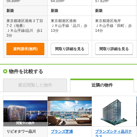
56.89m²
64.05m²
57.82m²
新築
新築
新築
東京都港区港南３丁目
東京都港区港南
東京都港区海岸
7-2（地番）
ＪＲ山手線「品川」歩
ＪＲ山手線「田町」歩
ＪＲ山手線/品川 歩1
13分
14分
3分
資料請求(無料)
間取り詳細を見る
間取り詳細を見る
物件を比較する
最近閲覧した物件
近隣の物件
閲覧中の物件
リビオタワー品川
ブランズ芝浦
ブランズシティ品川テ
ラス