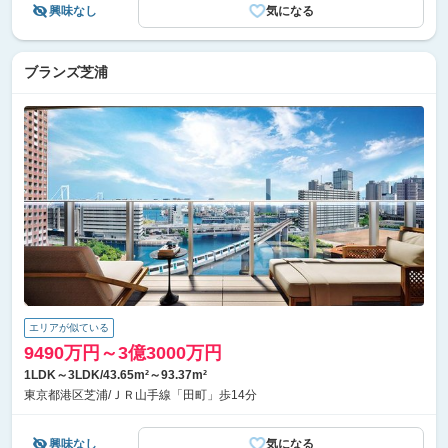
興味なし
気になる
ブランズ芝浦
エリアが似ている
9490万円～3億3000万円
1LDK～3LDK/43.65m²～93.37m²
東京都港区芝浦/ＪＲ山手線「田町」歩14分
興味なし
気になる