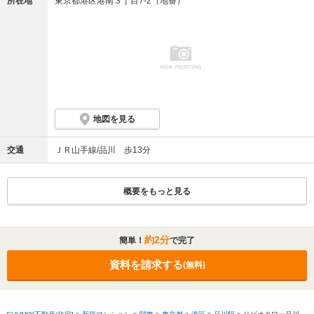
所在地
東京都港区港南３丁目7-2（地番）
※2：掲載の完成予想CGは、計画段階の図面を基に描き起こしたもので、形状・色彩・外構・
植栽等は実際とは多少異なります。形状の細部・設備機器・配管等は省略または簡略化の上、
表現しております。今後、施工上の理由等により、計画に変更が生じる場合があります。樹
木・植栽は、特定の季節やご入居時の状態を想定して描かれたものではありません。実際に植
樹する樹形・枝ぶり・葉や色合い等が異なる場合があります。尚、竣工時には完成予想CG程度
には成長しておりません。
※3：JR「品川」駅を最寄りとした超高層タワーマンション（30階建て以上）において15年ぶ
りの新規物件。（MRC調べ：対象期間2005年1月～2023年12月）
※4：掲載のリビング・ダイニング写真はS-80Aneタイプを撮影(2024年9月)したものに、眺望
写真(2024年2月撮影,現地33階相当)を一部加工したもので実際とは多少異なります。モデルル
ームの有償オプション（申込終了）の他、家具・調度品等に関しては販売価格には含まれてお
りません。
地図を見る
※5：掲載の現地周辺の航空写真(2023年４月撮影)は、一部CG処理を施したもので、実際とは
多少異なる場合があります。光の表現は本プロジェクトの建物の高さを表すものではありませ
ん。
交通
ＪＲ山手線/品川 歩13分
※6：掲載の開発概念図は、地形・距離・建物の大きさ・位置等は実際とは多少異なります。光
の表現は本プロジェクトの建物の高さを表すものではありません。
【画像についての注釈】
注1：JR「品川」駅を最寄りとした超高層タワーマンション（30階建て以上）において15年ぶ
概要をもっと見る
りの新規物件。（MRC調べ：対象期間2005年1月～2023年12月）
注2：共用施設・共用サービスは管理規約上のルールがございます。また、一部施設のご利用は
予約制・有料となります。ご利用時間・方法等の詳細は管理規約集をご確認ください。
注3：掲載の電車の所要時間は通勤時(7:00-9:00)のもので、時間帯により異なります。また、乗
り換え・待ち時間等を含みます。（出典：ジョルダン）。掲載の情報は2025年3月現在のもの
約2分
簡単！
で完了
で変更になる場合があります。
※「東京」駅：「品川」駅よりJR横須賀線利用／「渋谷」駅：「品川」駅よりJR山手線利用／
「羽田空港第1・第2ターミナル」駅：「品川」駅より京急本線快特利用／「新宿」駅：「品
資料を請求する
(無料)
川」駅よりJR山手線利用、「大崎」駅でJR埼京線に乗り換え／「横浜」駅：「品川」駅よりJR
東海道線利用
※ターミナル駅までの利用路線と乗り換え：新宿駅へは品川駅よりJR山手線を利用。池袋駅へ
は品川駅よりJR山手線を利用。渋谷駅へは品川駅よりJR山手線を利用。品川駅最寄り東京駅へ