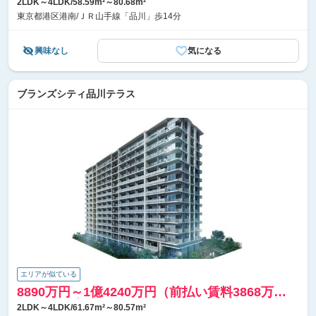
2LDK～4LDK/58.59m²～80.68m²
東京都港区港南/ＪＲ山手線「品川」歩14分
興味なし
気になる
ブランズシティ品川テラス
エリアが似ている
8890万円～1億4240万円（前払い賃料3868万
2404円、建物価格5021万7596円～前払い賃料
2LDK～4LDK/61.67m²～80.57m²