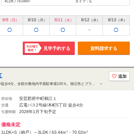
4LDK / 79.04m
タイプ：E
2
8/9
8/10
8/11
8/12
8/13
（日）
（月）
（火）
（水）
（木）
見学予約する
資料請求する
その場で
確定！
江
追加
広電バス2号線「本町5丁目」バス停徒歩4分。全邸分敷地内平面駐車場100％。独立性とブライバシー性を両立するワンフロア3邸。洗練された上質なデザイン。「サンズガラリエ」レジデンス、全42邸、誕生。
安芸郡府中町鶴江１
所在地
広電バス2号線/本町5丁目 徒歩4分
交通
2028年1月下旬予定
引渡時期
価格未定
1LDK+S（納戸）～3LDK / 63.44m
・70.02m
2
2