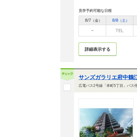
見学予約可能な日程
8/7
8/8
（金）
（土）
詳細表示する
サンズガラリエ府中鶴