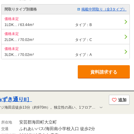
間取りタイプ別価格
掲載中間取り（全3タイプ）
価格未定
1LDK… / 63.44m
タイプ：B
2
価格未定
2LDK… / 70.02m
タイプ：C
2
価格未定
3LDK… / 70.02m
タイプ：A
2
資料請求する
ずき通りII］
追加
万惣海田店徒歩9分（約660m）、フジ海田店徒歩13分（約970m）。独立性の高い、1フロア3邸（1階を除く）。ヴェルディオリジナル・ファミリーカウンター標準装備。全戸分平面式駐車場。15階建て、全43邸の自然溢れるのびやかな街並みに佇むプライベートレジデンス。
安芸郡海田町大立町
所在地
ふれあいバス/海田南小学校入口 徒歩2分
交通