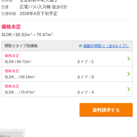
安芸郡府中町大通２
所在地
広電バス/入川橋 徒歩2分
交通
2028年4月下旬予定
引渡時期
価格未定
3LDK / 65.02m
～70.47m
2
2
間取りタイプ別価格
掲載中間取り（全4タイプ）
価格未定
3LDK / 66.72m
タイプ：C
2
価格未定
3LDK… / 69.16m
タイプ：D
2
価格未定
3LDK… / 70.47m
タイプ：A
2
資料請求する