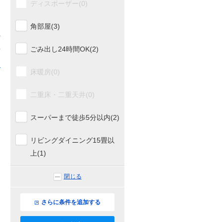
ディスポーザー(0)
角部屋(3)
1
ごみ出し24時間OK(2)
る
床暖房(0)
二重床・二重天井(0)
スーパーまで徒歩5分以内(2)
リビングダイニング15畳以
上(1)
閉じる
さらに条件を追加する