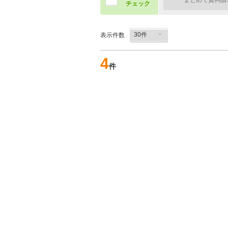
まとめて資料請
チェック
表示件数
4
件