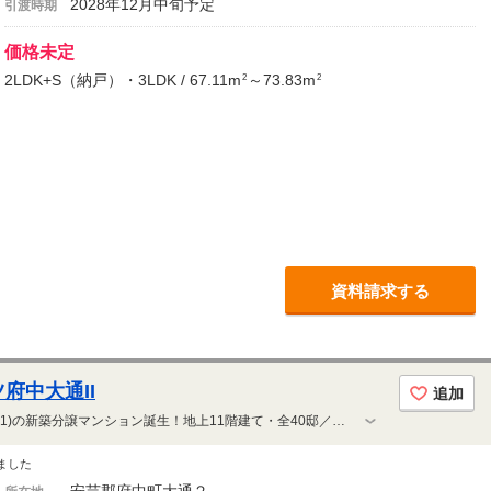
2028年12月中旬予定
引渡時期
価格未定
2LDK+S（納戸）・3LDK / 67.11m
～73.83m
2
2
資料請求する
府中大通II
追加
府中町大通アドレスに、8年ぶり(注1)の新築分譲マンション誕生！地上11階建て・全40邸／敷地内平面駐車場100％確保／イオンモール広島府中自転車で約5分(約1030m)
ました