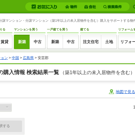
新築分譲マンション・分譲マンション（築1年以上の未入居物件を含む）購入をサポートする物
りる
マンションを買う
一戸建てを買う
建てる
リフォーム
賃貸
新築
中古
新築
中古
注文住宅
土地
リフォ
ション
>
中国
>
広島県
> 安芸郡
の購入情報 検索結果一覧
（築1年以上の未入居物件を含む）
地図で見
求する