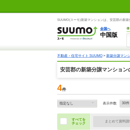
SUUMO(スーモ)新築マンションは、安芸郡の
全国へ
借
中国版
不動産・住宅サイト SUUMO
>
新築分譲マン
安芸郡の新築分譲マンション
4
件
表示件数
すべてを
まとめて資料請
チェック