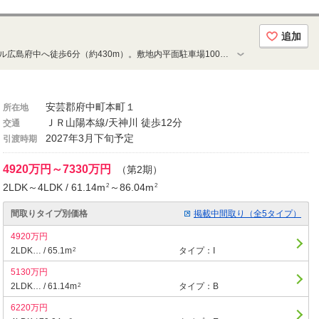
追加
【第1期20戸即日完売】イオンモール広島府中へ徒歩6分（約430m）。敷地内平面駐車場100％、ゾーンセキュリティ＆オートスライドゲート採用。顔認証の先進セキュリティシステム導入。61.14㎡～86.04㎡、4LDK中心の多彩なプラン。東南向き全40邸。
安芸郡府中町本町１
所在地
ＪＲ山陽本線/天神川 徒歩12分
交通
2027年3月下旬予定
引渡時期
4920万円～7330万円
（第2期）
2LDK～4LDK / 61.14m
～86.04m
2
2
間取りタイプ別価格
掲載中間取り（全5タイプ）
4920万円
2LDK… / 65.1m
タイプ：I
2
5130万円
2LDK… / 61.14m
タイプ：B
2
6220万円