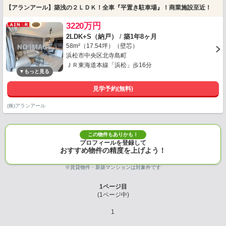
【アランアール】築浅の２ＬＤＫ！全車『平置き駐車場』！商業施設至近！
3220万円
2LDK+S（納戸）
/
築1年8ヶ月
58m²（17.54坪）（壁芯）
浜松市中央区北寺島町
ＪＲ東海道本線「浜松」歩16分
見学予約(無料)
(株)アランアール
この物件もありかも！
プロフィールを登録して
おすすめ物件の精度を上げよう！
※賃貸物件・新築マンションは対象外です
1
ページ目
(
1
ページ中)
1