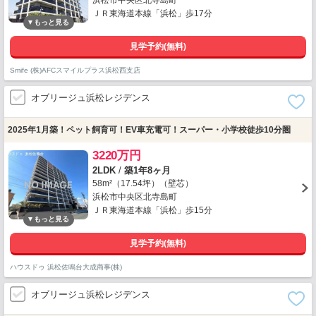
浜松市中央区北寺島町
ＪＲ東海道本線「浜松」歩17分
見学予約(無料)
Smife (株)AFCスマイルプラス浜松西支店
オブリージュ浜松レジデンス
2025年1月築！ペット飼育可！EV車充電可！スーパー・小学校徒歩10分圏
3220万円
2LDK
/
築1年8ヶ月
58m²（17.54坪）（壁芯）
浜松市中央区北寺島町
ＪＲ東海道本線「浜松」歩15分
見学予約(無料)
ハウスドゥ 浜松佐鳴台大成商事(株)
オブリージュ浜松レジデンス