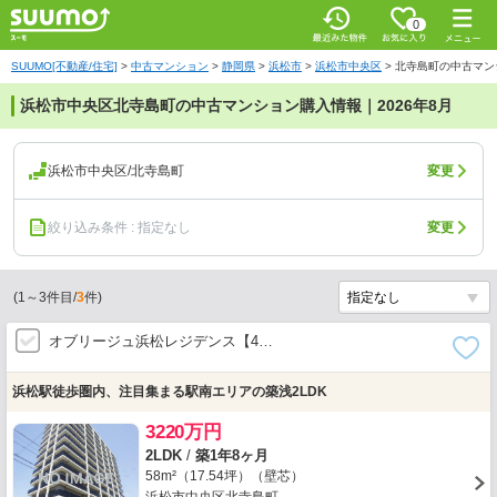
0
SUUMO[不動産/住宅]
>
中古マンション
>
静岡県
>
浜松市
>
浜松市中央区
>
北寺島町の中古マン
浜松市中央区北寺島町の中古マンション購入情報｜2026年8月
浜松市中央区/北寺島町
変更
絞り込み条件 : 指定なし
変更
(
1
～
3
件目/
3
件)
オブリージュ浜松レジデンス【4…
浜松駅徒歩圏内、注目集まる駅南エリアの築浅2LDK
3220万円
2LDK
/
築1年8ヶ月
58m²（17.54坪）（壁芯）