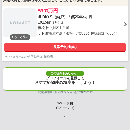
周辺環境との調和を考えた設計が、心にゆとりをもたらします。
5990万円
4LDK+S（納戸）
/
築26年4ヶ月
192.5m²（登記）
浜松市中央区山手町
ＪＲ東海道本線「浜松」バス11分佐鳴台坂下歩6分
見学予約(無料)
センチュリー21中央不動産(株)浜松店
この物件もありかも！
プロフィールを登録して
おすすめ物件の精度を上げよう！
※賃貸物件・新築マンションは対象外です
1
ページ目
(
1
ページ中)
1