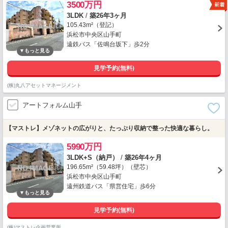
3500万円
3LDK
/
築26年3ヶ月
105.43m²（登記）
浜松市中央区山手町
遠鉄バス「佐鳴台坂下」歩2分
見学予約(無料)
(株)丸八アセットマネージメント
アートフォルム山手
【マストレ】メゾネットの広がりと、たっぷり収納で整った快適な暮らし。
5990万円
3LDK+S（納戸）
/
築26年4ヶ月
196.65m²（59.48坪）（壁芯）
浜松市中央区山手町
遠州鉄道バス「県営住宅」歩6分
見学予約(無料)
(株)マストレ企画営業所