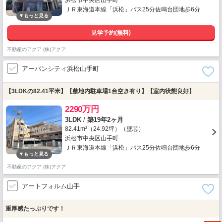
浜松市中央区山手町
ＪＲ東海道本線「浜松」バス25分佐鳴台団地歩6分
見学予約(無料)
不動産のアクア (株)アクア
アーバンシティ浜松山手町
【3LDKの82.41平米】【敷地内駐車場1台空き有り】【室内状態良好】
2290万円
3LDK
/
築19年2ヶ月
82.41m²（24.92坪）（壁芯）
浜松市中央区山手町
ＪＲ東海道本線「浜松」バス25分佐鳴台団地歩6分
不動産のアクア (株)アクア
アートフォルム山手
重厚感たっぷりです！