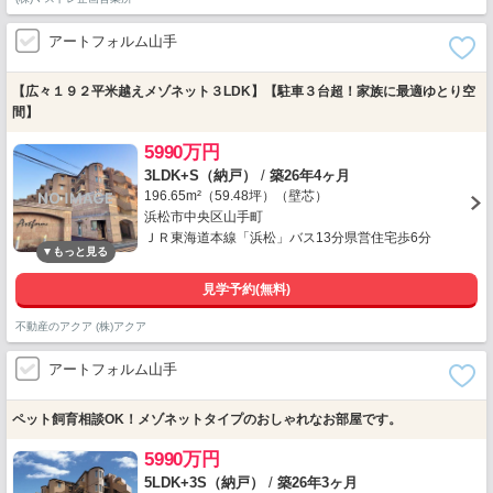
アートフォルム山手
【広々１９２平米越えメゾネット３LDK】【駐車３台超！家族に最適ゆとり空
間】
5990万円
3LDK+S（納戸）
/
築26年4ヶ月
196.65m²（59.48坪）（壁芯）
浜松市中央区山手町
ＪＲ東海道本線「浜松」バス13分県営住宅歩6分
見学予約(無料)
不動産のアクア (株)アクア
アートフォルム山手
ペット飼育相談OK！メゾネットタイプのおしゃれなお部屋です。
5990万円
5LDK+3S（納戸）
/
築26年3ヶ月