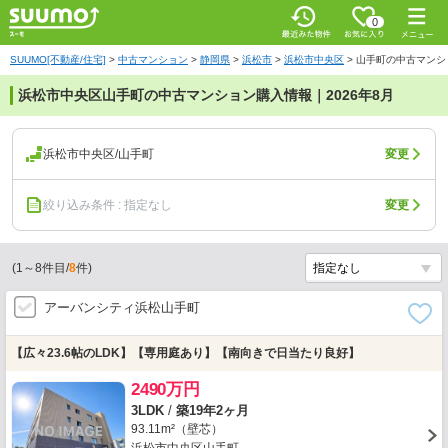
0
SUUMO[不動産/住宅]
>
中古マンション
>
静岡県
>
浜松市
>
浜松市中央区
>
山手町の中古マンシ
浜松市中央区山手町の中古マンション購入情報｜2026年8月
浜松市中央区/山手町
変更
絞り込み条件 : 指定なし
変更
(
1
～
8
件目/
8
件)
アーバンシティ浜松山手町
【広々23.6帖のLDK】【専用庭あり】【南向きで日当たり良好】
2490万円
3LDK
/
築19年2ヶ月
93.11m²（壁芯）