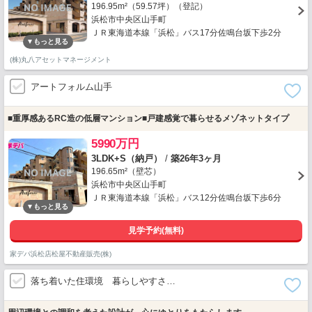
196.95m²（59.57坪）（登記）
浜松市中央区山手町
ＪＲ東海道本線「浜松」バス17分佐鳴台坂下歩2分
(株)丸八アセットマネージメント
アートフォルム山手
■重厚感あるRC造の低層マンション■戸建感覚で暮らせるメゾネットタイプ
5990万円
3LDK+S（納戸）
/
築26年3ヶ月
196.65m²（壁芯）
浜松市中央区山手町
ＪＲ東海道本線「浜松」バス12分佐鳴台坂下歩6分
見学予約(無料)
家デパ浜松店松屋不動産販売(株)
落ち着いた住環境 暮らしやすさ…