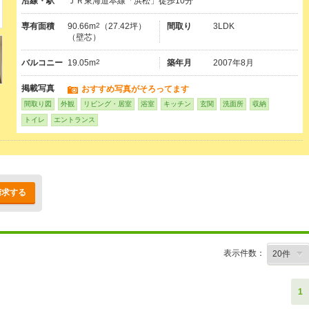
沿線・駅
ＪＲ東海道本線「浜松」徒歩10分
専有面積
90.66m
2
（27.42坪）
間取り
3LDK
（壁芯）
バルコニー
19.05m
2
築年月
2007年8月
掲載写真
おすすめ写真がそろってます
間取り図
外観
リビング・居室
浴室
キッチン
玄関
洗面所
収納
トイレ
エントランス
請求する
表示件数：
1