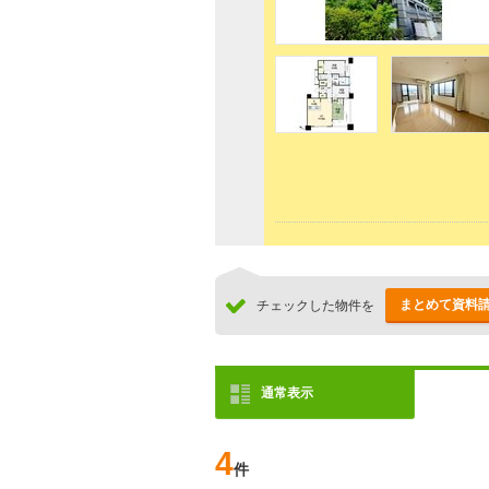
まとめて資料
チェックした物件を
通常表示
4
件