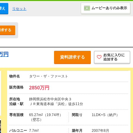
ムービーありのみ表示
替え
リセット
請求する
万円
資料請求する
物件名
タワー・ザ・ファースト
販売価格
2850万円
所在地
静岡県浜松市中央区中央３
沿線・駅
ＪＲ東海道本線「浜松」徒歩11分
専有面積
65.27m
2
（19.74坪）
間取り
1LDK+S（納戸）
（壁芯）
バルコニー
7.7m
2
築年月
2007年8月