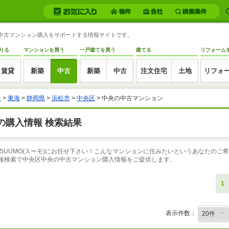
の中古マンション購入をサポートする情報サイトです。
りる
マンションを買う
一戸建てを買う
建てる
リフォーム
賃貸
新築
中古
新築
中古
注文住宅
土地
リフォ
ン
>
東海
>
静岡県
>
浜松市
>
中央区
> 中央の中古マンション
の購入情報 検索結果
SUUMO(スーモ)にお任せ下さい！こんなマンションに住みたいというあなたのご
情報検索で中央区中央の中古マンション購入情報をご提供します。
1
表示件数：