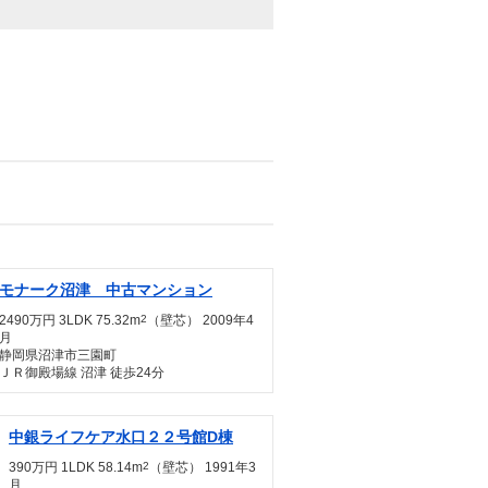
モナーク沼津 中古マンション
2490万円 3LDK 75.32m
2
（壁芯） 2009年4
月
静岡県沼津市三園町
ＪＲ御殿場線 沼津 徒歩24分
中銀ライフケア水口２２号館D棟
390万円 1LDK 58.14m
2
（壁芯） 1991年3
月