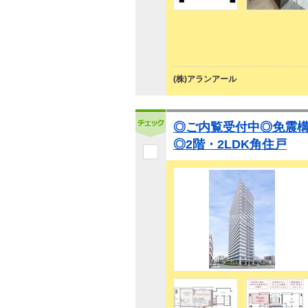
(株)アランアール
◎ご内覧受付中◎免震
◎2階・2LDK角住戸