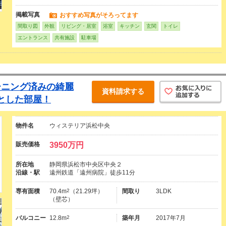
掲載写真
おすすめ写真がそろってます
間取り図
外観
リビング・居室
浴室
キッチン
玄関
トイレ
エントランス
共有施設
駐車場
ーニング済みの綺麗
資料請求する
とした部屋！
物件名
ウィステリア浜松中央
販売価格
3950万円
所在地
静岡県浜松市中央区中央２
沿線・駅
遠州鉄道「遠州病院」徒歩11分
専有面積
70.4m
2
（21.29坪）
間取り
3LDK
（壁芯）
バルコニー
12.8m
2
築年月
2017年7月