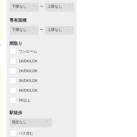
〜
専有面積
〜
間取り
ワンルーム
1K/DK/LDK
2K/DK/LDK
3K/DK/LDK
4K/DK/LDK
5K以上
駅徒歩
バス含む