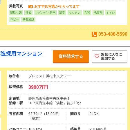
掲載写真
おすすめ写真がそろってます
間取り図
外観
リビング・居室
浴室
キッチン
玄関
洗面所
トイレ
ロビー
共有施設
053-488-5590
構造採用マンション
資料請求する
物件名
プレミスト浜松中央タワー
販売価格
3980万円
所在地
静岡県浜松市中央区中央１
沿線・駅
ＪＲ東海道本線「浜松」徒歩10分
専有面積
62.79m
2
（18.99坪）
間取り
2LDK
（壁芯）
バルコニー
10.91m
2
築年月
2014年9月