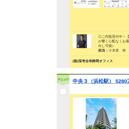
◎ご内覧受付中！【
が響く心配なくお
出し可能）
担当：
小木曾 裕
(株)深考全幸静岡オフィス
中央３（浜松駅） 5280