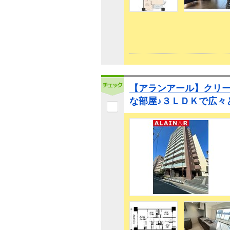
【アランアール】クリ
な部屋♪３ＬＤＫで広々