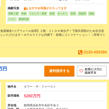
掲載写真
おすすめ写真がそろってます
間取り図
外観
リビング・居室
浴室
キッチン
玄関
洗面所
収納
トイレ
眺望写真
免震構造×コアウォール採用】２階・２ＬＤＫ角住戸！下階共用部のため生活音
暮しいただけます！ホテルライクな内廊下・各階にゴミステーション！（常時ゴミ
0120-450394
万円
資料請求する
物件名
タワー・ザ・ファースト
販売価格
5280万円
所在地
静岡県浜松市中央区中央３