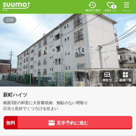
0
1/18
萩町ハイツ
南面3室の和室に大容量収納、無駄のない間取り
日当り良好でくつろげる住まい
無料
見学予約に進む