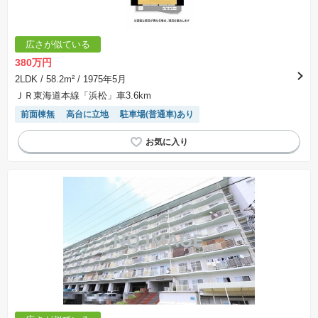
広さが似ている
380万円
2LDK
/ 58.2m²
/ 1975年5月
ＪＲ東海道本線「浜松」車3.6km
前面棟無
高台に立地
駐車場(普通車)あり