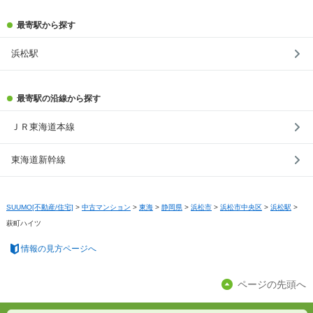
最寄駅から探す
浜松駅
最寄駅の沿線から探す
ＪＲ東海道本線
東海道新幹線
SUUMO[不動産/住宅]
>
中古マンション
>
東海
>
静岡県
>
浜松市
>
浜松市中央区
>
浜松駅
>
萩町ハイツ
情報の見方ページへ
ページの先頭へ