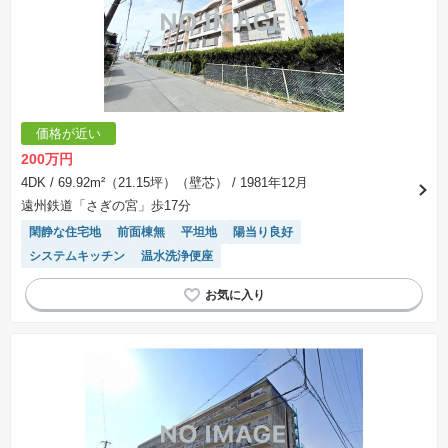
価格が近い
200万円
4DK
/ 69.92m²（21.15坪）（壁芯）
/ 1981年12月
遠州鉄道「さぎの宮」歩17分
閑静な住宅地
前面棟無
平坦地
陽当り良好
システムキッチン
温水洗浄便座