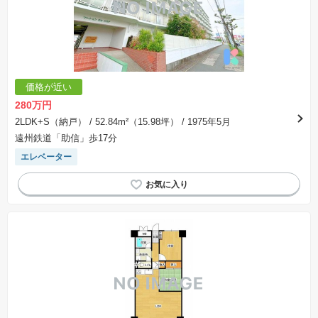
ことを条件として売買される土地のことをいいます。建築請負契約成立に向けて設計プランを
協議するため、土地購入者が自己の希望する建物の設計協議をするために必要な相当の期間の
交渉期間が設定され、その期間内で希望を満たすプランが実現できたかどうかにより結論を出
します。なお、この期間は概ね3ヶ月程度とされています。納得のいくプランが出来ず、建築請
負契約が成立しない場合、土地売買契約は白紙に戻り、土地契約にかかった代金（土地代金、
手付金など）は名目のいかんに関わらず、全て返却されます。
※課税対象物件の「価格」や「費用等」は消費税込みの「総額表示」で統一しています。
※「本体価格」とは、課税対象物件においては「消費税を除いた建物価格」と「土地価格」の
価格が近い
合計額を指します。
※課税対象物件は消費税込みの総額表示のため、不動産広告の販売価格には本体価格の金額は
280万円
表示されておりません。
※取引にかかる費用：物件の契約手続き、決済、引き渡し時にかかる費用を表示しています。
2LDK+S（納戸）
/ 52.84m²（15.98坪）
/ 1975年5月
不動産会社によって表記有無が異なるため、ご自身で十分な確認をしていただくようにお願い
遠州鉄道「助信」歩17分
いたします。
※掲載の省エネ性能ラベル内の物件・住棟・号室名称については最新のものに変更されている
エレベーター
場合があります。