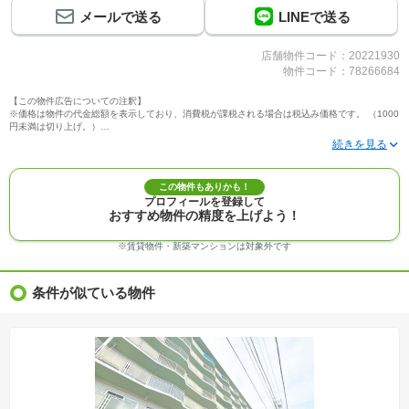
メールで送る
LINEで送る
店舗物件コード：20221930
物件コード：78266684
【この物件広告についての注釈】
※価格は物件の代金総額を表示しており、消費税が課税される場合は税込み価格です。 （1000
円未満は切り上げ。）
※写真に写っている、またはパース（絵）や間取り図に描かれている家具や車などは、特にコ
メントがない場合、販売価格に含まれません。
※敷地権利が定期借地権のものは価格に権利金を含みます。
※建築条件付き土地価格には、建物価格は含まれません。
この物件もありかも！
※物件情報は、原則として情報提供日の２日前に最終確認した情報です。
プロフィールを登録して
※完成予想図はいずれも外構、植栽、外観等実際のものとは多少異なることがあります。
おすすめ物件の精度を上げよう！
※モデルルーム・モデルハウス・展示場・ショールームの画像の場合、今回販売の物件と異な
る場合があります。
※ＣＧ合成の画像の場合、実際とは多少異なる場合があります。
※賃貸物件・新築マンションは対象外です
※物件特徴：販売戸数が複数の物件は、全ての住戸に該当しない項目もあります。
※完成後１年以上を経過した未入居物件が掲載される場合があります。ご了承ください。
※新着：物件情報が「SUUMO」に掲載された日から１週間表示されます。
条件が似ている物件
※価格更新：物件価格が変更された日から１週間表示されます。
※販売予定物件はすべて、販売開始するまで契約または予約の申込みはできません。
※購入の前には物件内容や契約条件についてご自身で十分な確認をしていただくようにお願い
いたします。
※建築条件土地の情報内に掲載されている、建物プラン例は、土地購入者の設計プランの参考
の一例であって、プランの採用可否は任意です。
※土地（建築条件なし）で「建物プラン例」が表記してある時、そのプラン例は特定の建築請
負会社によるもので、当該建築請負会社以外で建てた場合、同様のものが同価格で建てられる
とは限りません。また建築請負会社を特定するものではありません。
※建築条件付き土地とは、その土地に建築する建物の建築請負契約が、一定期間内に成立する