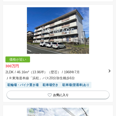
価格が近い
300万円
2LDK
/ 46.16m²（13.96坪）（壁芯）
/ 1968年7月
ＪＲ東海道本線「浜松」バス20分弥生橋歩6分
駐輪場・バイク置き場
駐車場空き
駐車場(普通車)あり