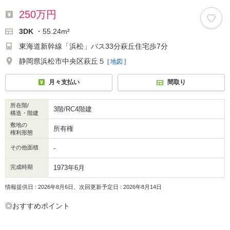
250万円
3DK
・55.24m²
東海道新幹線「浜松」バス33分萩丘住宅歩7分
静岡県浜松市中央区萩丘５
[ 地図 ]
月々支払い
間取り
所在階/
3階/RC4階建
構造・階建
敷地の
所有権
権利形態
その他面積
-
完成時期
1973年6月
情報提供日 : 2026年8月6日、次回更新予定日 : 2026年8月14日
◎おすすめポイント