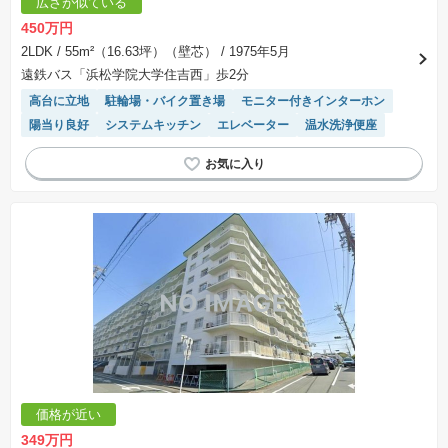
広さが似ている
450万円
2LDK
/ 55m²（16.63坪）（壁芯）
/ 1975年5月
遠鉄バス「浜松学院大学住吉西」歩2分
高台に立地
駐輪場・バイク置き場
モニター付きインターホン
陽当り良好
システムキッチン
エレベーター
温水洗浄便座
価格が近い
349万円