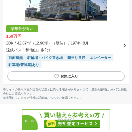
築年数が近い
150万円
2DK
/ 42.67m²（12.90坪）（壁芯）
/ 1974年8月
遠鉄バス「和地山」歩2分
前面棟無
駐輪場・バイク置き場
陽当り良好
エレベーター
駐車場(普通車)あり
※サイトの表示内容が現在の状況とは異なる場合がありますので、最新の情報については掲載
会社にご確認ください。
※表示しているタグ情報の詳細は
こちら
をご確認ください。