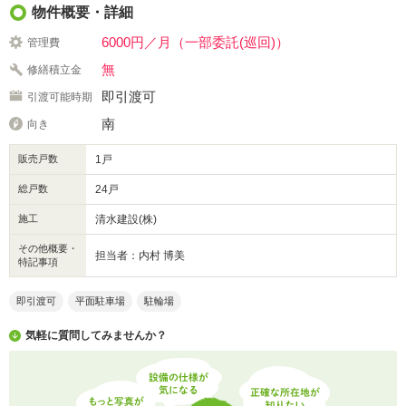
物件概要・詳細
6000円／月（一部委託(巡回)）
管理費
無
修繕積立金
即引渡可
引渡可能時期
南
向き
販売戸数
1戸
総戸数
24戸
施工
清水建設(株)
その他概要・
担当者：内村 博美
特記事項
即引渡可
平面駐車場
駐輪場
気軽に質問してみませんか？