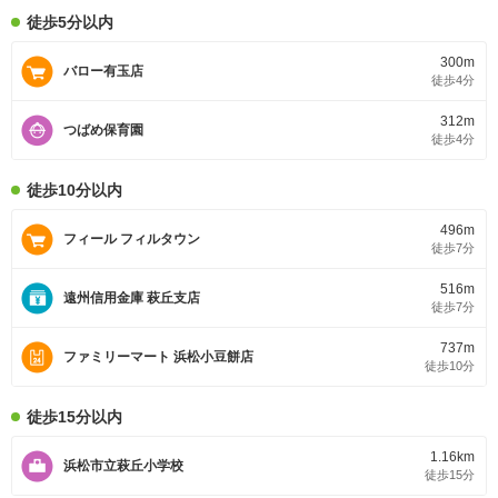
徒歩5分以内
300m
バロー有玉店
徒歩4分
312m
つばめ保育園
徒歩4分
徒歩10分以内
496m
フィール フィルタウン
徒歩7分
516m
遠州信用金庫 萩丘支店
徒歩7分
737m
ファミリーマート 浜松小豆餅店
徒歩10分
徒歩15分以内
1.16km
浜松市立萩丘小学校
徒歩15分