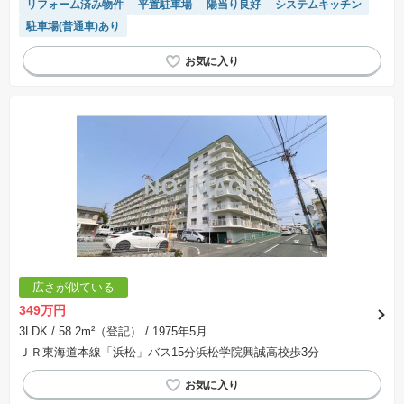
リフォーム済み物件
平置駐車場
陽当り良好
システムキッチン
駐車場(普通車)あり
広さが似ている
349万円
3LDK
/ 58.2m²（登記）
/ 1975年5月
ＪＲ東海道本線「浜松」バス15分浜松学院興誠高校歩3分