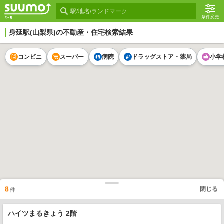
条件変更
身延駅
(山梨県)の不動産・住宅検索結果
コンビニ
スーパー
病院
ドラッグストア・薬局
小学
8
閉じる
件
ハイツまるきょう 2階