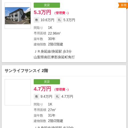
賃貸
新着
5.3万円
（管理費 -）
10.6万円
5.3万円
敷
礼
6
2
1K
間取り
専用面積
22.96m
2
30年
築年数
2階/2階建
建物階数
ＪＲ身延線/身延駅 歩3分
山梨県南巨摩郡身延町角打
サンライフサンスイ 2階
賃貸
4.7万円
（管理費 -）
9.4万円
4.7万円
敷
礼
1K
間取り
地図の種類
専用面積
27m
2
31年
築年数
2階/2階建
建物階数