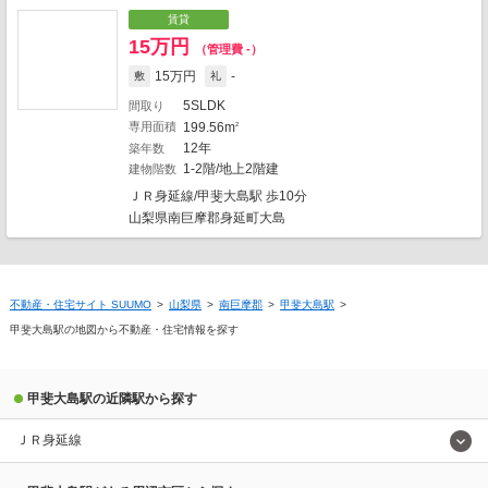
賃貸
15万円
（管理費 -）
15万円
-
敷
礼
5SLDK
間取り
専用面積
199.56m
2
12年
築年数
1-2階/地上2階建
建物階数
ＪＲ身延線/甲斐大島駅 歩10分
山梨県南巨摩郡身延町大島
不動産・住宅サイト SUUMO
山梨県
南巨摩郡
甲斐大島駅
甲斐大島駅の地図から不動産・住宅情報を探す
甲斐大島駅の近隣駅から探す
地図の種類
ＪＲ身延線