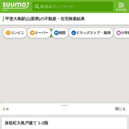
条件変更
甲斐大島駅
(山梨県)の不動産・住宅検索結果
1
コンビニ
スーパー
病院
ドラッグストア・薬局
小学
1
閉じる
件
身延町大島戸建て 1-2階