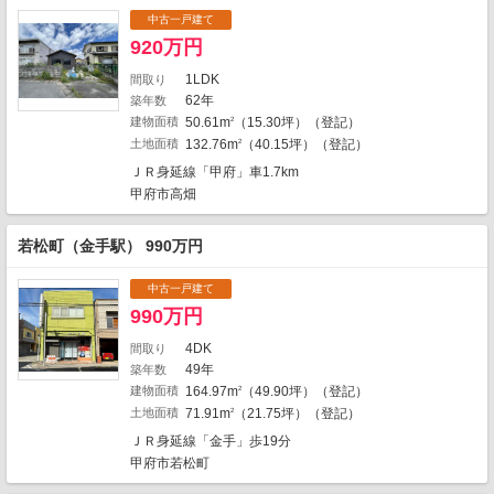
中古一戸建て
1
920万円
1
1LDK
間取り
1
62年
築年数
1
建物面積
50.61m
（15.30坪）（登記）
2
1
1
土地面積
132.76m
（40.15坪）（登記）
2
ＪＲ身延線「甲府」車1.7km
2
甲府市高畑
若松町（金手駅） 990万円
1
1
中古一戸建て
990万円
1
4DK
間取り
49年
築年数
建物面積
164.97m
（49.90坪）（登記）
2
3
地図の種類
土地面積
71.91m
（21.75坪）（登記）
2
4
ＪＲ身延線「金手」歩19分
甲府市若松町