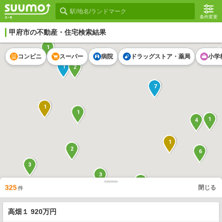
条件変更
4
甲府市
の不動産・住宅検索結果
1
1
コンビニ
スーパー
病院
ドラッグストア・薬局
小学
1
2
7
1
1
1
4
1
2
6
3
3
1
325
閉じる
3
件
1
1
1
高畑１ 920万円