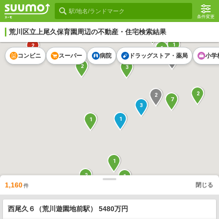
条件変更
荒川区立上尾久保育園
周辺の不動産・住宅検索結果
2
1
2
1
コンビニ
スーパー
病院
ドラッグストア・薬局
小学
13
2
3
2
2
7
3
1
1
1
2
1
1,160
閉じる
1
件
5
5
3
4
2
8
2
1
西尾久６（荒川遊園地前駅） 5480万円
3
2
1