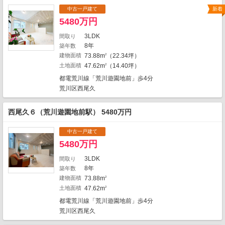
23
1
8
中古一戸建て
新着
1
9
17
1
5480万円
1
2
1
1
3LDK
間取り
3
1
2
1
8年
築年数
3
2
1
建物面積
73.88m
（22.34坪）
2
1
1
10
土地面積
47.62m
（14.40坪）
2
6
4
1
12
2
都電荒川線「荒川遊園地前」歩4分
3
1
1
6
3
荒川区西尾久
3
1
1
1
1
5
3
3
西尾久６（荒川遊園地前駅） 5480万円
1
2
3
1
2
6
1
9
1
10
2
3
4
中古一戸建て
1
2
1
5480万円
4
1
2
9
1
3
1
3LDK
間取り
3
2
16
1160件中、中心地から近い999件までを
8年
築年数
1
3
表示しています。
建物面積
73.88m
1
2
2
1
地図の種類
土地面積
47.62m
2
都電荒川線「荒川遊園地前」歩4分
荒川区西尾久