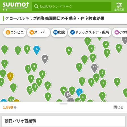
条件変更
13
グローバルキッズ西巣鴨園
周辺の不動産・住宅検索結果
コンビニ
スーパー
病院
ドラッグストア・薬局
小学
2
9
1
4
4
2
4
1
6
1
6
1
2
4
1
2
9
4
16
6
2
1
1
1
7
1
1
1
2
2
5
2
2
4
1
2
6
9
6
23
1
1
6
12
38
3
1
1
5
1
1
1
1,899
閉じる
2
件
2
2
11
2
2
3
1
51
7
1
3
1
朝日パリオ西巣鴨
1
2
5
1
1