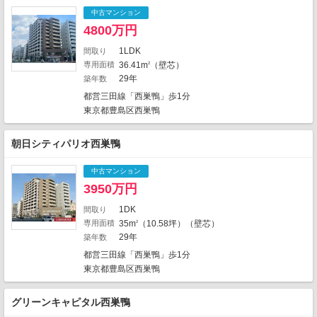
9
1
1
1
中古マンション
1
5
3
1
4800万円
2
1
1
4
6
3
10
1LDK
間取り
1
3
2
2
専用面積
36.41m
（壁芯）
2
1
29年
築年数
4
1
4
3
3
都営三田線「西巣鴨」歩1分
5
東京都豊島区西巣鴨
4
3
1
3
朝日シティパリオ西巣鴨
2
11
6
1
1
2
3
2
1
中古マンション
1
1
6
3950万円
2
1
1
2
9
1
1
3
1DK
間取り
3
1
専用面積
35m
（10.58坪）（壁芯）
2
3
17
4
1899件中、中心地から近い999件までを
29年
築年数
2
1
表示しています。
都営三田線「西巣鴨」歩1分
1
地図の種類
東京都豊島区西巣鴨
グリーンキャピタル西巣鴨