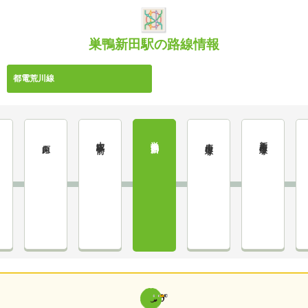
巣鴨新田駅の路線情報
都電荒川線
大塚駅前
巣鴨新田
新庚申塚
庚申塚
向原