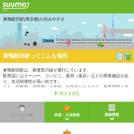
巣鴨新田駅(東京都)の住みやすさ
巣鴨新田駅ってこんな場所
巣鴨新田駅は、都電荒川線が運行しています。
駅周辺にはスーパー、コンビニ、薬局（薬店）などの商業施設があ
り、生活利便性が高い街です。
また、幼稚園・保育園、小学校、中学校があるので、教育環境も充
実しています。
続きを読む
※掲載しているアクセス情報は2021年3月時点のものです。
※経路情報、所要時間情報は平日・日中の標準的な所要時間での乗り換え経路を採用していま
す。
路線情報
家賃・土地相場
みんなの印象