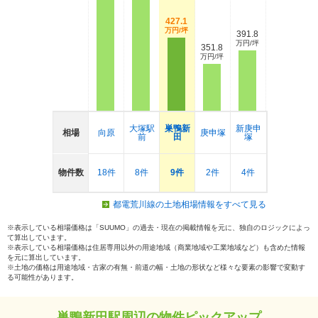
427.1
万円/坪
391.8
万円/坪
351.8
万円/坪
大塚駅
巣鴨新
新庚申
相場
向原
庚申塚
前
田
塚
物件数
18件
8件
9件
2件
4件
都電荒川線の土地相場情報をすべて見る
※表示している相場価格は「SUUMO」の過去・現在の掲載情報を元に、独自のロジックによっ
て算出しています。
※表示している相場価格は住居専用以外の用途地域（商業地域や工業地域など）も含めた情報
を元に算出しています。
※土地の価格は用途地域・古家の有無・前道の幅・土地の形状など様々な要素の影響で変動す
る可能性があります。
巣鴨新田駅周辺の物件ピックアップ