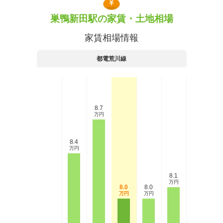
巣鴨新田駅の家賃・土地相場
家賃相場情報
都電荒川線
8.7
万円
8.4
万円
8.1
万円
8.0
8.0
万円
万円