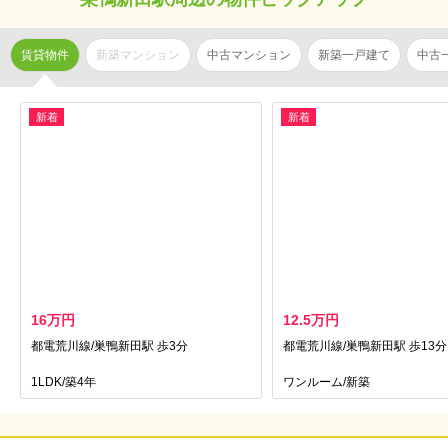
賃貸物件
新築マンション
中古マンション
新築一戸建て
中古
新着
新着
16万円
12.5万円
都電荒川線/巣鴨新田駅 歩3分
都電荒川線/巣鴨新田駅 歩13分
1LDK/築4年
ワンルーム/新築