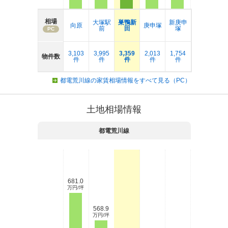
相場
大塚駅
巣鴨新
新庚申
向原
庚申塚
前
田
塚
PC
3,103
3,995
3,359
2,013
1,754
物件数
件
件
件
件
件
都電荒川線の家賃相場情報をすべて見る（PC）
土地相場情報
都電荒川線
681.0
万円/坪
568.9
万円/坪