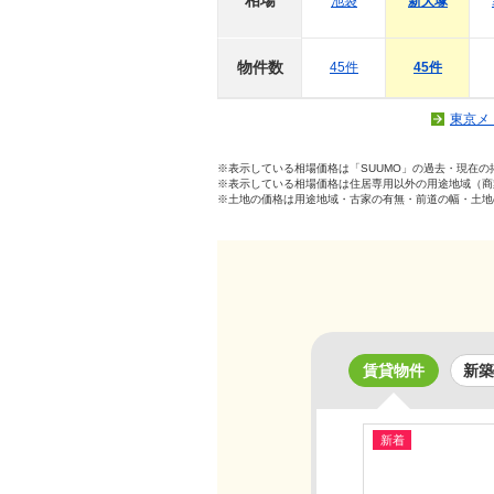
相場
池袋
新大塚
物件数
45件
45件
東京メ
※表示している相場価格は「SUUMO」の過去・現在
※表示している相場価格は住居専用以外の用途地域（商
※土地の価格は用途地域・古家の有無・前道の幅・土地
賃貸物件
新築
新着