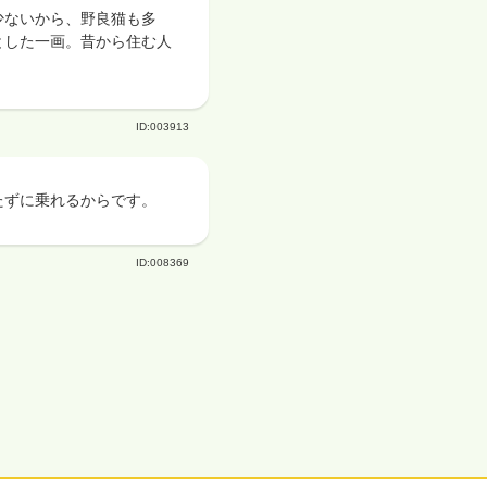
少ないから、野良猫も多
とした一画。昔から住む人
。
ID:003913
たずに乗れるからです。
ID:008369