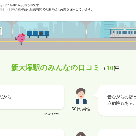
2021年3月時点のものです。
平日・日中の標準的な所要時間での乗り換え経路を採用しています。
新大塚駅のみんなの口コミ
（
10
件）
だから
昔ながらの店
立病院もある
50代 男性
ID:011372