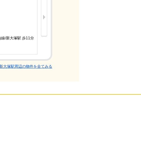
15.3万
線/新大塚駅 歩11分
東京メトロ
ワンルーム
新大塚駅周辺の物件を全てみる