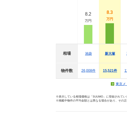
8.3
8.2
万円
万円
相場
池袋
新大塚
物件数
26,008件
15,521件
1
東京メ
※表示している相場価格は「SUUMO」に登録されて
※掲載中物件の平均金額とは異なる場合があり、その正