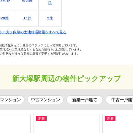
茗荷谷
後楽園
目
28件
15件
5件
トロ丸ノ内線の土地相場情報をすべて見る
の掲載情報を元に、独自のロジックによって算出しています。
業地域や工業地域など）も含めた情報を元に算出しています。
の形状など様々な要素の影響で変動する可能性があります。
新大塚駅周辺の物件ピックアップ
マンション
中古マンション
新築一戸建て
中古一戸建
新着
新着