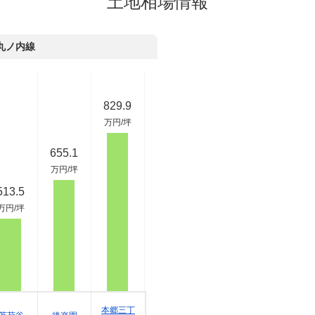
土地相場情報
丸ノ内線
829.9
万円/坪
655.1
万円/坪
513.5
万円/坪
本郷三丁