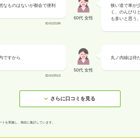
然なものはないが都会で便利
狭い道で車が
く、のんびり
60代 女性
も多いと思う
ID:015106
内ですから
丸ノ内線は待
50代 女性
ID:010513
さらに口コミを見る
ケートを実施し、独自に集計しています。