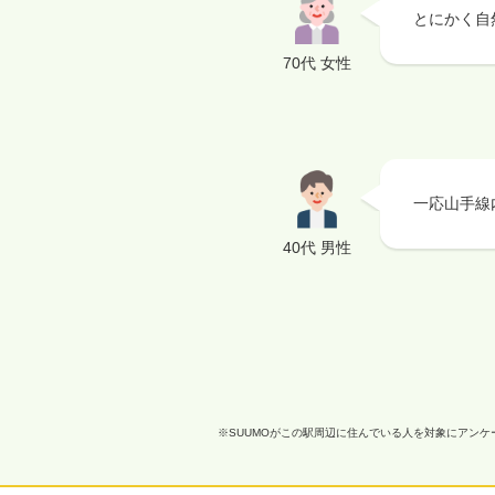
とにかく自
70代 女性
一応山手線
40代 男性
※SUUMOがこの駅周辺に住んでいる人を対象にアン