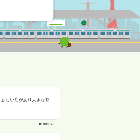
と新しい店があり大きな都
。
ID:008526