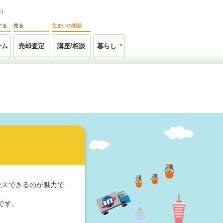
)
する
売る
住まいの相談
ーム
売却査定
講座/相談
暮らし
セスできるのが魅力で
です。