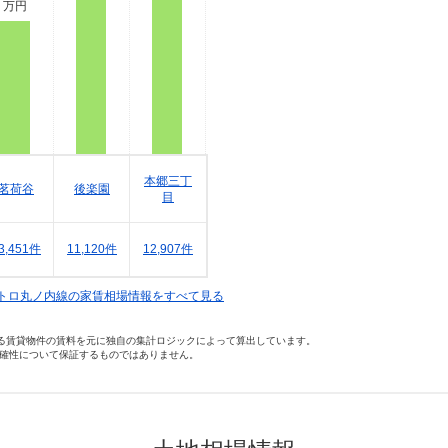
万円
本郷三丁
茗荷谷
後楽園
目
3,451件
11,120件
12,907件
トロ丸ノ内線の家賃相場情報をすべて見る
いる賃貸物件の賃料を元に独自の集計ロジックによって算出しています。
確性について保証するものではありません。