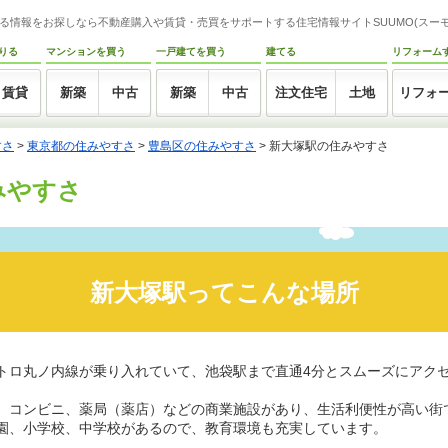
る情報をお探しなら不動産購入や賃貸・売買をサポートする住宅情報サイトSUUMO(スーモ
りる
マンションを買う
一戸建てを買う
建てる
リフォーム
賃貸
新築
中古
新築
中古
注文住宅
土地
リフォ
すさ
>
東京都の住みやすさ
>
豊島区の住みやすさ
>
新大塚駅の住みやすさ
みやすさ
新大塚駅ってこんな場所
トロ丸ノ内線が乗り入れていて、池袋駅まで直通4分とスムーズにアク
、コンビニ、薬局（薬店）などの商業施設があり、生活利便性が高い街
園、小学校、中学校があるので、教育環境も充実しています。