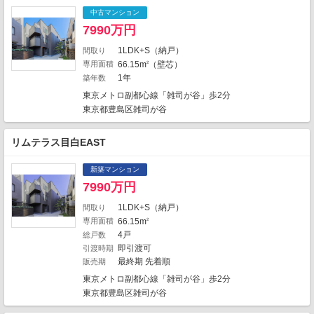
1
1
1
2
3
中古マンション
3
1
7990万円
2
2
1
7
6
1LDK+S（納戸）
2
間取り
3
1
5
2
専用面積
66.15m
（壁芯）
2
5
2
1年
築年数
1
1
1
2
2
2
11
東京メトロ副都心線「雑司が谷」歩2分
4
1
東京都豊島区雑司が谷
1
1
7
4
8
4
リムテラス目白EAST
5
22
2
1
2
1
4
18
4
新築マンション
2
6
10
1
7990万円
1
5
1
2
8
5
1LDK+S（納戸）
間取り
2
2
15
専用面積
66.15m
2
16
2
38
2145件中、中心地から近い999件までを
4戸
総戸数
1
4
2
表示しています。
7
即引渡可
引渡時期
10
最終期 先着順
地図の種類
販売期
東京メトロ副都心線「雑司が谷」歩2分
東京都豊島区雑司が谷