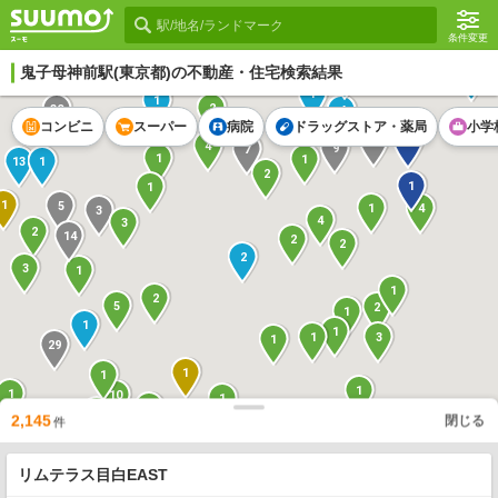
条件変更
鬼子母神前駅
(東京都)の不動産・住宅検索結果
1
16
1
1
2
30
4
コンビニ
スーパー
病院
ドラッグストア・薬局
小学
13
4
4
9
7
1
1
13
1
2
1
1
1
5
1
4
3
4
3
2
14
2
2
2
3
1
1
2
5
2
1
1
1
3
1
1
29
1
1
1
1
10
1
6
4
2,145
閉じる
件
1
1
1
1
2
1
7
3
2
4
8
1
8
リムテラス目白EAST
3
11
3
4
2
1