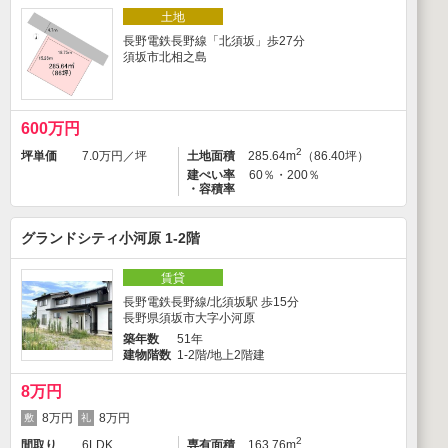
土地
長野電鉄長野線「北須坂」歩27分
須坂市北相之島
600万円
2
坪単価
7.0万円／坪
土地面積
285.64m
（86.40坪）
建ぺい率
60％・200％
・容積率
グランドシティ小河原 1-2階
賃貸
長野電鉄長野線/北須坂駅 歩15分
長野県須坂市大字小河原
築年数
51年
建物階数
1-2階/地上2階建
8万円
8万円
8万円
2
間取り
6LDK
専有面積
163.76m