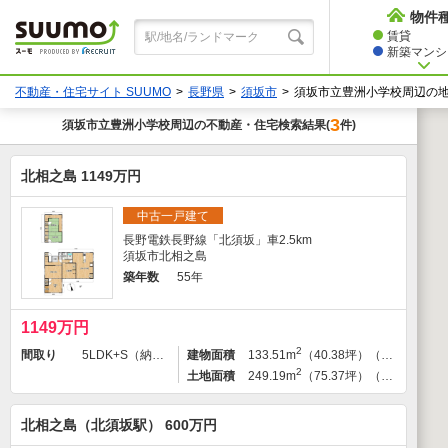
物件
賃貸
新築マンショ
不動産・住宅サイト SUUMO
長野県
須坂市
須坂市立豊洲小学校周辺の
3
須坂市立豊洲小学校
周辺の不動産・住宅検索結果
件)
(
北相之島 1149万円
中古一戸建て
長野電鉄長野線「北須坂」車2.5km
須坂市北相之島
築年数
55年
1149万円
2
間取り
5LDK+S（納戸）
建物面積
133.51m
（40.38坪）（登記）
2
土地面積
249.19m
（75.37坪）（登記）
北相之島（北須坂駅） 600万円