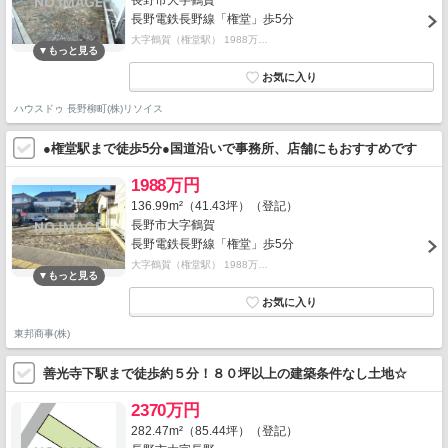
長野市大字鶴賀
長野電鉄長野線「権堂」歩5分
大字鶴賀（権堂駅） 1988万…
ハウスドゥ 長野柳町(株)リソイス
●権堂駅まで徒歩5分●国道沿いで事務所、店舗にもおすすめです
1988万円
136.99m²（41.43坪）（登記）
長野市大字鶴賀
長野電鉄長野線「権堂」歩5分
大字鶴賀（権堂駅） 1988万…
東邦商事(株)
善光寺下駅まで徒歩約５分！８０坪以上の建築条件なし土地☆
2370万円
282.47m²（85.44坪）（登記）