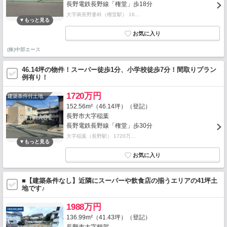
長野電鉄長野線「権堂」歩18分
大字南長野妻科（権堂駅） 16…
(株)中部エース
46.14坪の物件！スーパー徒歩1分、小学校徒歩7分！間取りプラン
例有り！
1720万円
建築条件付土地
152.56m²（46.14坪）（登記）
長野市大字稲葉
長野電鉄長野線「権堂」歩30分
大字稲葉（長野駅） 1720万…
■【建築条件なし】近隣にスーパーや飲食店の揃うエリアの41坪土
地です♪
1988万円
136.99m²（41.43坪）（登記）