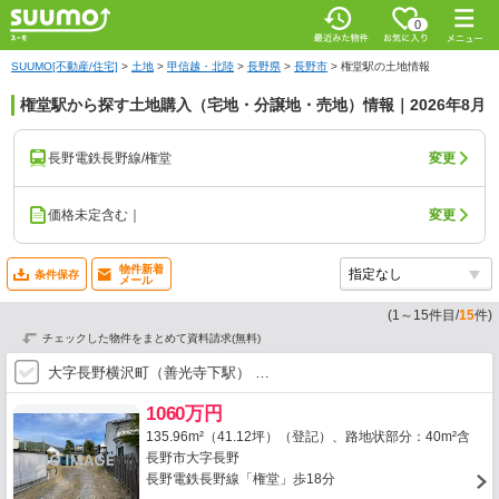
0
SUUMO[不動産/住宅]
>
土地
>
甲信越・北陸
>
長野県
>
長野市
>
権堂駅の土地情報
権堂駅から探す土地購入（宅地・分譲地・売地）情報｜2026年8月
長野電鉄長野線/権堂
変更
価格未定含む｜
変更
物件新着
条件保存
メール
(
1
～
15
件目/
15
件)
チェックした物件をまとめて資料請求(無料)
大字長野横沢町（善光寺下駅） …
1060万円
135.96m²（41.12坪）（登記）、路地状部分：40m²含
長野市大字長野
長野電鉄長野線「権堂」歩18分