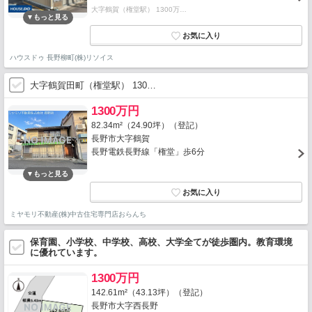
大字鶴賀（権堂駅） 1300万…
ハウスドゥ 長野柳町(株)リソイス
大字鶴賀田町（権堂駅） 130…
1300万円
82.34m²（24.90坪）（登記）
長野市大字鶴賀
長野電鉄長野線「権堂」歩6分
ミヤモリ不動産(株)中古住宅専門店おらんち
保育園、小学校、中学校、高校、大学全てが徒歩圏内。教育環境
に優れています。
1300万円
142.61m²（43.13坪）（登記）
長野市大字西長野