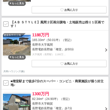
【ＡＢ ＳＴＹＬＥ】風間２区画分譲地・土地販売は残り１区画で
す！
1188万円
建築条件付土地
165.33m²（50.01坪）（登記）
長野市大字風間
長野電鉄長野線「権堂」歩50分
大字風間（長野駅） 1188万…
共和ハウジング(株)
■権堂駅まで徒歩7分のスーパー・コンビニ・商業施設が揃う好立
地♪
1300万円
82.34m²（24.90坪）（登記）
長野市大字鶴賀
長野電鉄長野線「権堂」歩7分