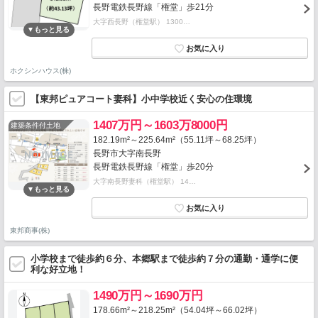
長野電鉄長野線「権堂」歩21分
大字西長野（権堂駅） 1300…
ホクシンハウス(株)
【東邦ピュアコート妻科】小中学校近く安心の住環境
1407万円～1603万8000円
建築条件付土地
182.19m²～225.64m²（55.11坪～68.25坪）
長野市大字南長野
長野電鉄長野線「権堂」歩20分
大字南長野妻科（権堂駅） 14…
東邦商事(株)
小学校まで徒歩約６分、本郷駅まで徒歩約７分の通勤・通学に便
利な好立地！
1490万円～1690万円
178.66m²～218.25m²（54.04坪～66.02坪）