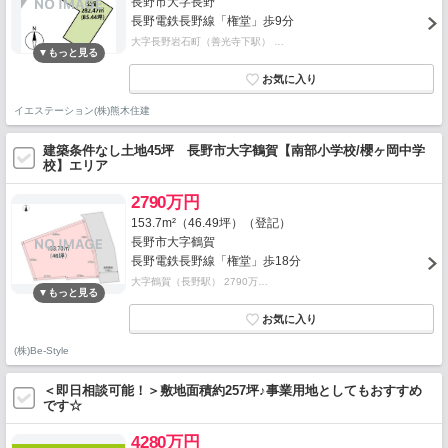
長野市大字長野
長野電鉄長野線「権堂」歩9分
大字長野岩石町（善光寺下駅） …
イエステーション(株)熊木住建
建築条件なし土地45坪 長野市大字鶴賀【南部小学校/櫻ヶ岡中学
校】エリア
2790万円
153.7m²（46.49坪）（登記）
長野市大字鶴賀
長野電鉄長野線「権堂」歩18分
大字鶴賀（長野駅） 2790万…
(株)Be-Style
＜即日相談可能！＞敷地面積約257坪♪事業用地としてもおすすめ
です☆
4280万円