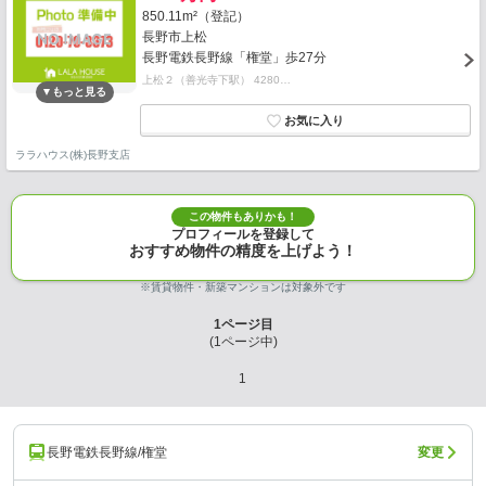
850.11m²（登記）
長野市上松
長野電鉄長野線「権堂」歩27分
上松２（善光寺下駅） 4280…
ララハウス(株)長野支店
この物件もありかも！
プロフィールを登録して
おすすめ物件の精度を上げよう！
※賃貸物件・新築マンションは対象外です
1
ページ目
(
1
ページ中)
1
長野電鉄長野線/権堂
変更