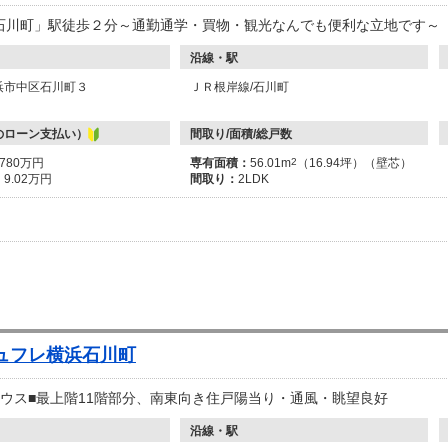
石川町」駅徒歩２分～通勤通学・買物・観光なんでも便利な立地です～
沿線・駅
浜市中区石川町３
ＪＲ根岸線/石川町
のローン支払い）
間取り/面積/総戸数
3780万円
専有面積：
56.01m
2
（16.94坪）（壁芯）
：
9.02万円
間取り：
2LDK
ュフレ横浜石川町
ハウス■最上階11階部分、南東向き住戸陽当り・通風・眺望良好
沿線・駅