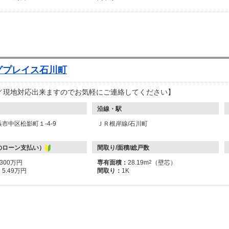
グプレイス石川町
／現地対応出来ますのでお気軽にご連絡してください】
沿線・駅
市中区松影町１-4-9
ＪＲ根岸線/石川町
のローン支払い）
間取り/面積/総戸数
2300万円
専有面積：
28.19m
2
（壁芯）
：
5.49万円
間取り：
1K