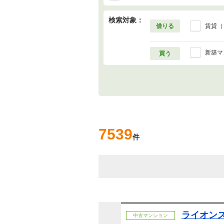
検索対象：
借りる
賃貸（
新築マ
買う
7539
件
ライオン
中古マンション