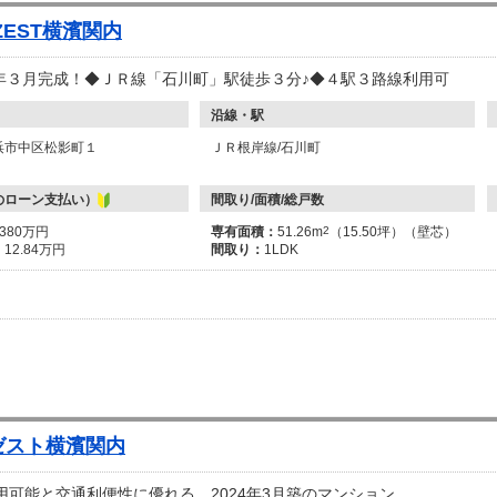
ZEST横濱関内
年３月完成！◆ＪＲ線「石川町」駅徒歩３分♪◆４駅３路線利用可
沿線・駅
浜市中区松影町１
ＪＲ根岸線/石川町
のローン支払い）
間取り/面積/総戸数
5380万円
専有面積：
51.26m
2
（15.50坪）（壁芯）
：
12.84万円
間取り：
1LDK
ゼスト横濱関内
用可能と交通利便性に優れる、2024年3月築のマンション