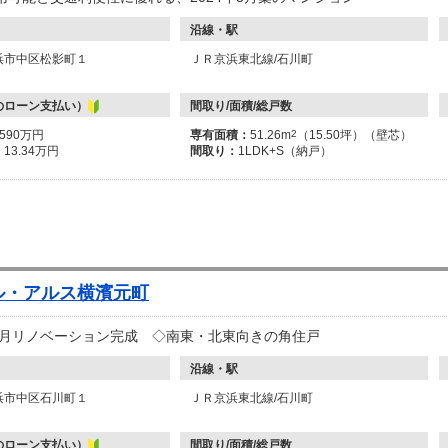
沿線・駅
浜市中区松影町１
ＪＲ京浜東北線/石川町
のローン支払い）
間取り/面積/総戸数
5590万円
専有面積：
51.26m
2
（15.50坪）（壁芯）
：
13.34万円
間取り：
1LDK+S（納戸）
ル・アルス横濱元町
11月リノベーション完成 ◇南東・北東向きの角住戸
沿線・駅
浜市中区石川町１
ＪＲ京浜東北線/石川町
のローン支払い）
間取り/面積/総戸数