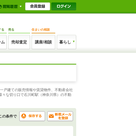
する
売る
住まいの相談
ーム
売却査定
講座/相談
暮らし
や一戸建ての販売情報や賃貸物件、不動産会社
様々な切り口で石川町駅（神奈川県）の不動
この条件で