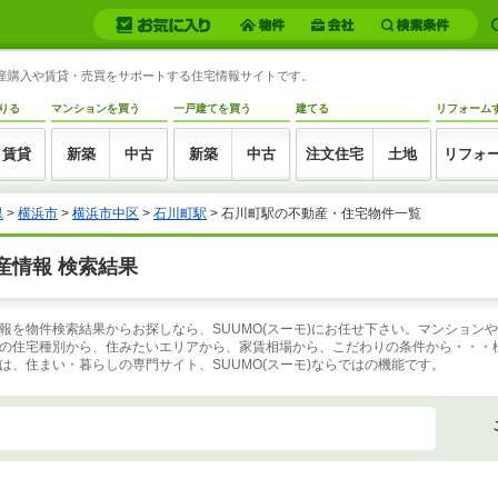
動産購入や賃貸・売買をサポートする住宅情報サイトです。
りる
マンションを買う
一戸建てを買う
建てる
リフォーム
賃貸
新築
中古
新築
中古
注文住宅
土地
リフォ
県
>
横浜市
>
横浜市中区
>
石川町駅
>
石川町駅の不動産・住宅物件一覧
産情報 検索結果
報を物件検索結果からお探しなら、SUUMO(スーモ)にお任せ下さい。マンション
の住宅種別から、住みたいエリアから、家賃相場から、こだわりの条件から・・・
、住まい・暮らしの専門サイト、SUUMO(スーモ)ならではの機能です。