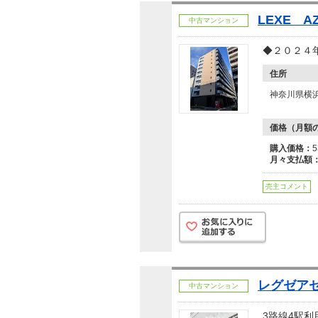
LEXE A
中古マンション
◆２０２４
住所
神奈川県横
価格（月額
購入価格：
月々支払額
売主コメント
レグゼア
中古マンション
3路線4駅利