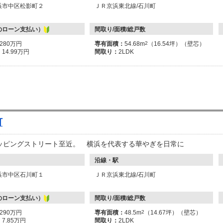
浜市中区松影町２
ＪＲ京浜東北線/石川町
のローン支払い）
間取り/面積/総戸数
6280万円
専有面積：
54.68m
2
（16.54坪）（壁芯）
：
14.99万円
間取り：
2LDK
町
ピングストリート至近。 横浜を代表する華やぎを日常に
沿線・駅
浜市中区石川町１
ＪＲ京浜東北線/石川町
のローン支払い）
間取り/面積/総戸数
3290万円
専有面積：
48.5m
2
（14.67坪）（壁芯）
：
7.85万円
間取り：
2LDK