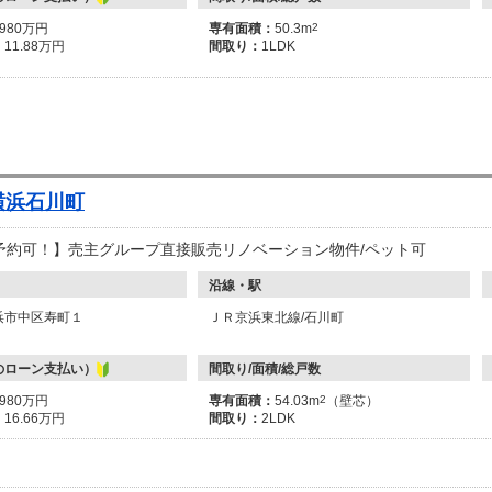
4980万円
専有面積：
50.3m
2
：
11.88万円
間取り：
1LDK
横浜石川町
予約可！】売主グループ直接販売リノベーション物件/ペット可
沿線・駅
浜市中区寿町１
ＪＲ京浜東北線/石川町
のローン支払い）
間取り/面積/総戸数
6980万円
専有面積：
54.03m
2
（壁芯）
：
16.66万円
間取り：
2LDK