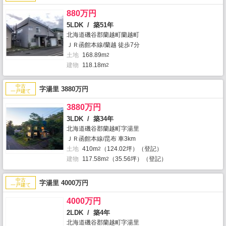
880万円
5LDK / 築51年
北海道磯谷郡蘭越町蘭越町
ＪＲ函館本線/蘭越 徒歩7分
土地
168.89m
2
建物
118.18m
2
中古
字湯里 3880万円
一戸建て
3880万円
3LDK / 築34年
北海道磯谷郡蘭越町字湯里
ＪＲ函館本線/昆布 車3km
土地
410m
（124.02坪）（登記）
2
建物
117.58m
（35.56坪）（登記）
2
中古
字湯里 4000万円
一戸建て
4000万円
2LDK / 築4年
北海道磯谷郡蘭越町字湯里