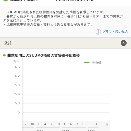
・SUUMOに掲載された物件価格を集計した情報を表示しています。
・各駅から徒歩15分以内の物件を対象に、各月1日から翌々月末日までの掲載デー
タを元に集計しています。
・現在掲載中物件の金額・賃料とは異なる場合があります。
グラフ・表の見方
賃貸
蘭越駅周辺のSUUMO掲載の賃貸物件価格帯
万円
：中央値
6.5
6.2
5.9
5.6
5.3
5
7
10
1
4
7
10
1
4
7
10
1
4
7
10
1
4
月