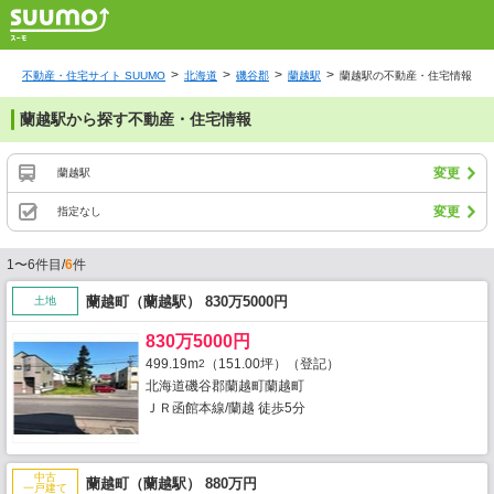
不動産・住宅サイト SUUMO
北海道
磯谷郡
蘭越駅
蘭越駅の不動産・住宅情報
蘭越駅から探す不動産・住宅情報
変更
蘭越駅
変更
指定なし
1〜6件目/
6
件
蘭越町（蘭越駅） 830万5000円
土地
830万5000円
499.19m
（151.00坪）（登記）
2
北海道磯谷郡蘭越町蘭越町
ＪＲ函館本線/蘭越 徒歩5分
中古
蘭越町（蘭越駅） 880万円
一戸建て