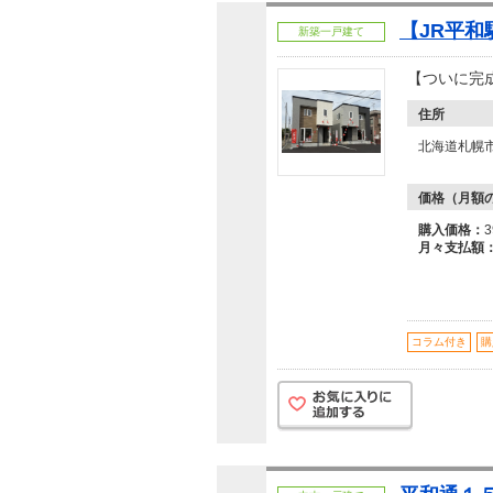
【JR平和
新築一戸建て
【ついに完
住所
北海道札幌市
価格（月額
購入価格：
月々支払額
コラム付き
購