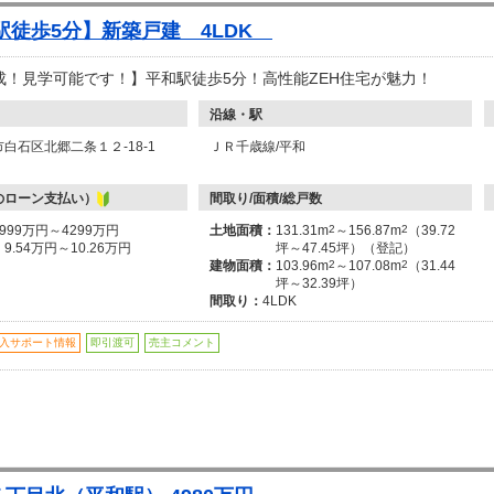
駅徒歩5分】新築戸建 4LDK
成！見学可能です！】平和駅徒歩5分！高性能ZEH住宅が魅力！
沿線・駅
白石区北郷二条１２-18-1
ＪＲ千歳線/平和
のローン支払い）
間取り/面積/総戸数
3999万円～4299万円
土地面積：
131.31m
2
～156.87m
2
（39.72
：
9.54万円～10.26万円
坪～47.45坪）（登記）
建物面積：
103.96m
2
～107.08m
2
（31.44
坪～32.39坪）
間取り：
4LDK
入サポート情報
即引渡可
売主コメント