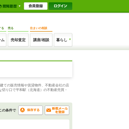
する
売る
住まいの相談
ーム
売却査定
講座/相談
暮らし
戸建ての販売情報や賃貸物件、不動産会社の店
な切り口で平和駅（北海道）の不動産売買・
この条件で