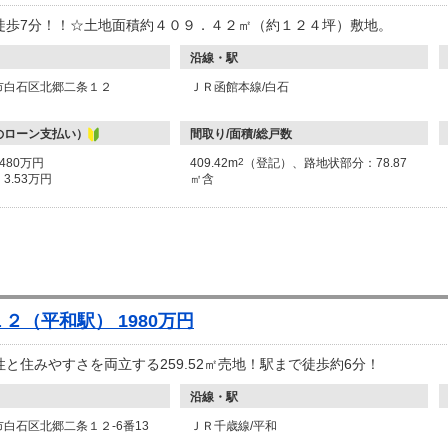
徒歩7分！！☆土地面積約４０９．４２㎡（約１２４坪）敷地。
沿線・駅
市白石区北郷二条１２
ＪＲ函館本線/白石
のローン支払い）
間取り/面積/総戸数
1480万円
409.42m
2
（登記）、路地状部分：78.87
：
3.53万円
㎡含
２（平和駅） 1980万円
と住みやすさを両立する259.52㎡売地！駅まで徒歩約6分！
沿線・駅
白石区北郷二条１２-6番13
ＪＲ千歳線/平和