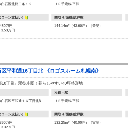
市白石区北郷二条１２
ＪＲ千歳線/平和
のローン支払い）
間取り/面積/総戸数
1480万円
144.14m
2
（43.60坪）（登記）
：
3.53万円
区平和通16丁目北 《ロゴスホーム札幌南》
郷18丁目』駅徒歩圏！暮らしやすい40坪整形地
沿線・駅
市白石区平和通１６丁目北8
ＪＲ千歳線/平和
のローン支払い）
間取り/面積/総戸数
1390万円
132.25m
2
（40.00坪）（実測）
：
3.32万円