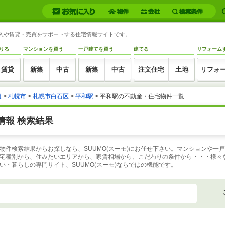
購入や賃貸・売買をサポートする住宅情報サイトです。
りる
マンションを買う
一戸建てを買う
建てる
リフォーム
賃貸
新築
中古
新築
中古
注文住宅
土地
リフォ
道
>
札幌市
>
札幌市白石区
>
平和駅
>
平和駅の不動産・住宅物件一覧
情報 検索結果
物件検索結果からお探しなら、SUUMO(スーモ)にお任せ下さい。マンションや一
宅種別から、住みたいエリアから、家賃相場から、こだわりの条件から・・・様々
・暮らしの専門サイト、SUUMO(スーモ)ならではの機能です。