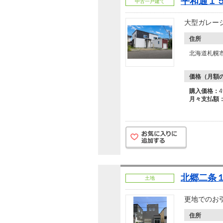
平和通１５
中古一戸建て
大型ガレー
住所
北海道札幌
価格（月額
購入価格：
月々支払額
北郷二条１
土地
更地でのお
住所