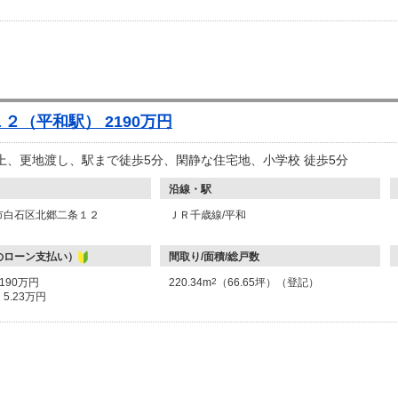
２（平和駅） 2190万円
以上、更地渡し、駅まで徒歩5分、閑静な住宅地、小学校 徒歩5分
沿線・駅
市白石区北郷二条１２
ＪＲ千歳線/平和
のローン支払い）
間取り/面積/総戸数
2190万円
220.34m
2
（66.65坪）（登記）
：
5.23万円