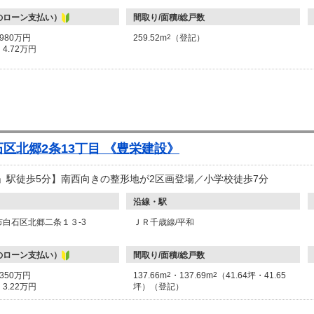
のローン支払い）
間取り/面積/総戸数
1980万円
259.52m
2
（登記）
：
4.72万円
区北郷2条13丁目 《豊栄建設》
和」駅徒歩5分】南西向きの整形地が2区画登場／小学校徒歩7分
沿線・駅
白石区北郷二条１３-3
ＪＲ千歳線/平和
のローン支払い）
間取り/面積/総戸数
1350万円
137.66m
2
・137.69m
2
（41.64坪・41.65
：
3.22万円
坪）（登記）