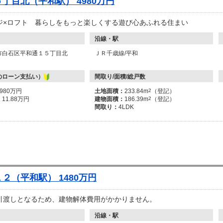
丁目北（平和駅） 4980万円
ジ×ロフト 暮らしをもっと楽しくする遊び心あふれる住まい
沿線・駅
市白石区平和通１５丁目北
ＪＲ千歳線/平和
のローン支払い）
間取り/面積/総戸数
4980万円
土地面積：
233.84m
2
（登記）
：
11.88万円
建物面積：
186.39m
2
（登記）
間取り：
4LDK
２（平和駅） 1480万円
引渡しとなるため、建物解体費用がかかりません。
沿線・駅