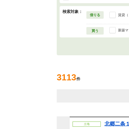
検索対象：
借りる
賃貸（
新築マ
買う
3113
件
北郷二条１
土地