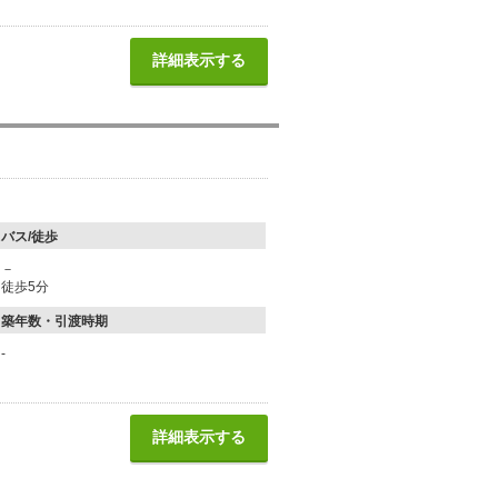
詳細表示する
バス/徒歩
－
徒歩5分
築年数・引渡時期
-
詳細表示する