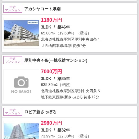
中古
アカシヤコート厚別
マンション
1180万円
3LDK / 築46年
65.08m
（19.68坪）（壁芯）
2
北海道札幌市厚別区厚別中央四条４
ＪＲ函館本線/厚別 徒歩7分
中古
厚別中央４条(一棟収益マンション)
マンション
7000万円
3LDK / 築35年
635.39m
（登記）
2
北海道札幌市厚別区厚別中央四条５
地下鉄東西線/新さっぽろ 徒歩12分
中古
ロピア新さっぽろ
マンション
2980万円
3LDK / 築32年
73.99m
（22.38坪）（壁芯）
2