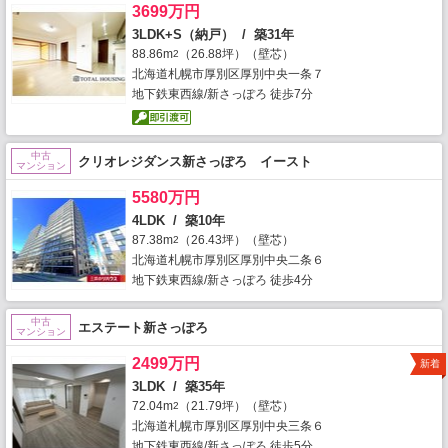
3699万円
3LDK+S（納戸） / 築31年
88.86m
（26.88坪）（壁芯）
2
北海道札幌市厚別区厚別中央一条７
地下鉄東西線/新さっぽろ 徒歩7分
中古
クリオレジダンス新さっぽろ イースト
マンション
5580万円
4LDK / 築10年
87.38m
（26.43坪）（壁芯）
2
北海道札幌市厚別区厚別中央二条６
地下鉄東西線/新さっぽろ 徒歩4分
中古
エステート新さっぽろ
マンション
2499万円
新着
3LDK / 築35年
72.04m
（21.79坪）（壁芯）
2
北海道札幌市厚別区厚別中央三条６
地下鉄東西線/新さっぽろ 徒歩5分