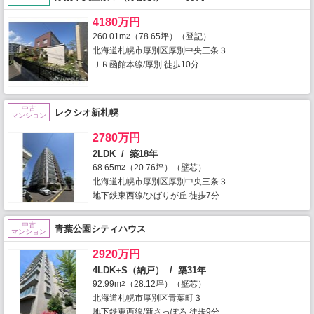
4180万円
260.01m
（78.65坪）（登記）
2
北海道札幌市厚別区厚別中央三条３
ＪＲ函館本線/厚別 徒歩10分
中古
レクシオ新札幌
マンション
2780万円
2LDK / 築18年
68.65m
（20.76坪）（壁芯）
2
北海道札幌市厚別区厚別中央三条３
地下鉄東西線/ひばりが丘 徒歩7分
中古
青葉公園シティハウス
マンション
2920万円
4LDK+S（納戸） / 築31年
92.99m
（28.12坪）（壁芯）
2
北海道札幌市厚別区青葉町３
地下鉄東西線/新さっぽろ 徒歩9分