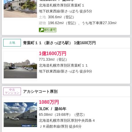
北海道札幌市厚別区青葉町１
地下鉄東西線/新さっぽろ 徒歩5分
土地
306.6m
（登記）
2
建物
196.62m
（登記）、うち地下車庫27.33m
2
2
青葉町１１（新さっぽろ駅） 1億1600万円
土地
1億1600万円
771.33m
（登記）
2
北海道札幌市厚別区青葉町１１
地下鉄東西線/新さっぽろ 徒歩9分
中古
アカシヤコート厚別
マンション
1080万円
3LDK / 築46年
65.08m
（19.68坪）（壁芯）
2
北海道札幌市厚別区厚別中央四条４
ＪＲ函館本線/厚別 徒歩6分