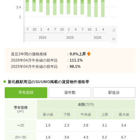
3.4
1
7
10
1
4
7
10
1
4
7
10
1
4
7
10
1
4
月
2023
2024
2025
2026
年
直近3年間の価格推移
：
9.0%上昇
2026年04月中央値の前年比
：
111.1%
2025年04月中央値の前年比
：
98.1%
新札幌駅周辺のSUUMO掲載の賃貸物件価格帯
専有面積
築年数
駅徒歩
金額
(万円)
専有面積
(m²)
最小値
下限
中央値
上限
最大値
〜20
1.5
2.3
2.8
3.1
3.4
20〜30
1.6
3.6
4.3
5.2
6.7