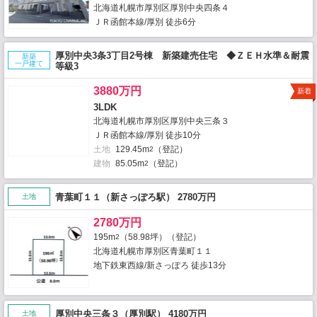
北海道札幌市厚別区厚別中央四条４
ＪＲ函館本線/厚別 徒歩6分
厚別中央3条3丁目2号棟 新築建売住宅 ◆ＺＥＨ水準＆耐震
新築
一戸建て
等級3
3880万円
新着
3LDK
北海道札幌市厚別区厚別中央三条３
ＪＲ函館本線/厚別 徒歩10分
土地
129.45m
（登記）
2
建物
85.05m
（登記）
2
青葉町１１（新さっぽろ駅） 2780万円
土地
2780万円
195m
（58.98坪）（登記）
2
北海道札幌市厚別区青葉町１１
地下鉄東西線/新さっぽろ 徒歩13分
厚別中央三条３（厚別駅） 4180万円
土地