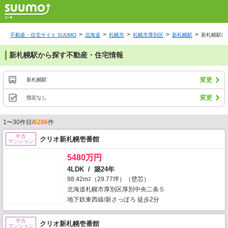
不動産・住宅サイト SUUMO
北海道
札幌市
札幌市厚別区
新札幌駅
新札幌駅の
新札幌駅から探す不動産・住宅情報
変更
新札幌駅
変更
指定なし
1〜30件目/
6286
件
中古
クリオ新札幌壱番館
マンション
5480万円
4LDK / 築24年
98.42m
（29.77坪）（壁芯）
2
北海道札幌市厚別区厚別中央二条５
地下鉄東西線/新さっぽろ 徒歩2分
中古
クリオ新札幌壱番館
マンション