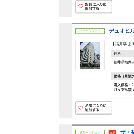
デュオヒ
中古マンション
【福井駅ま
住所
福井県福井市
価格（月額
購入価格：
月々支払額
ザ・
新築マンション
更新