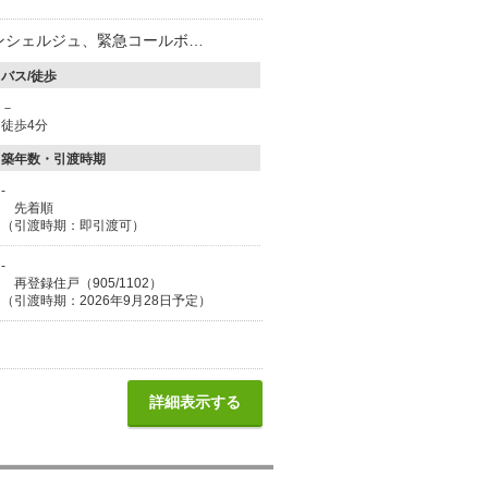
るコンシェルジュ、緊急コールボ…
バス/徒歩
－
徒歩4分
築年数・引渡時期
-
先着順
（引渡時期：即引渡可）
-
再登録住戸（905/1102）
（引渡時期：2026年9月28日予定）
詳細表示する