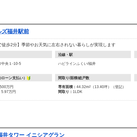
ルズ福井駅前
で徒歩2分】季節やお天気に左右されない暮らしが実現します
沿線・駅
中央１-10-5
ハピラインふくい/福井
のローン支払い）
間取り/面積/総戸数
2500万円
専有面積：
44.32m
2
（13.40坪）（登記）
：
5.97万円
間取り：
1LDK
福井タワー イニシアグラン