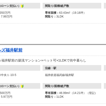
のローン支払い）
間取り/面積/総戸数
3350万円
専有面積：
63.43m
2
（19.18坪）
：
7.99万円
間取り：
3LDK
ルズ福井駅前
☆福井駅前の築浅マンション×ペット可×1LDKで街中暮らし
沿線・駅
中央１-10-5
福井鉄道福武線/福井駅
のローン支払い）
間取り/面積/総戸数
2500万円
専有面積：
46.99m
2
（14.21坪）（登記）
：
5.97万円
間取り：
1LDK