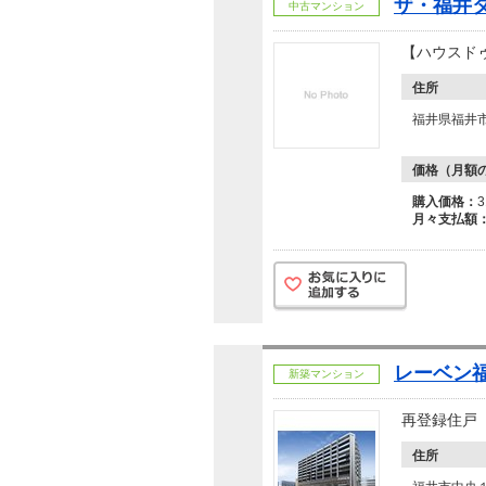
ザ・福井
中古マンション
【ハウスドゥ
住所
福井県福井
価格（月額
購入価格：
月々支払額
レーベン福
新築マンション
再登録住戸【
住所