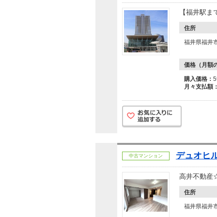
【福井駅まで
住所
福井県福井市
価格（月額
購入価格：
月々支払額
デュオヒル
中古マンション
高井不動産
住所
福井県福井市