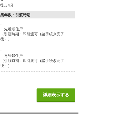
－
徒歩4分
築年数・引渡時期
-
先着順住戸
（引渡時期：即引渡可（諸手続き完了
後））
-
再登録住戸
（引渡時期：即引渡可（諸手続き完了
後））
詳細表示する