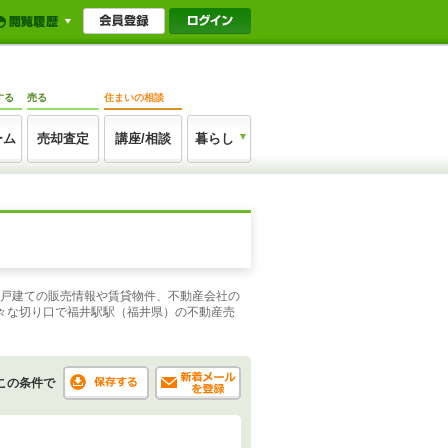
する
売る
住まいの相談
ーム
売却査定
講座/相談
暮らし
一戸建ての販売情報や賃貸物件、不動産会社の
々な切り口で福井駅駅（福井県）の不動産売
この条件で