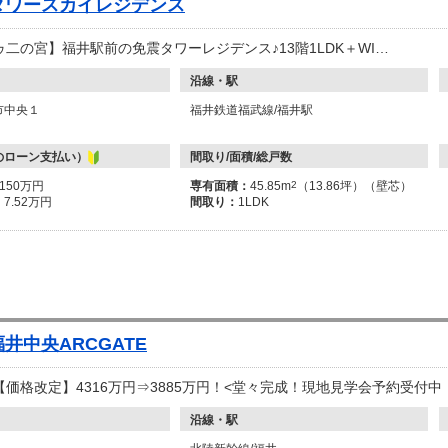
タワースカイレジデンス
二の宮】福井駅前の免震タワーレジデンス♪13階1LDK＋WI…
沿線・駅
市中央１
福井鉄道福武線/福井駅
のローン支払い）
間取り/面積/総戸数
3150万円
専有面積：
45.85m
2
（13.86坪）（壁芯）
：
7.52万円
間取り：
1LDK
井中央ARCGATE
価格改定】4316万円⇒3885万円！<堂々完成！現地見学会予約受付中
沿線・駅