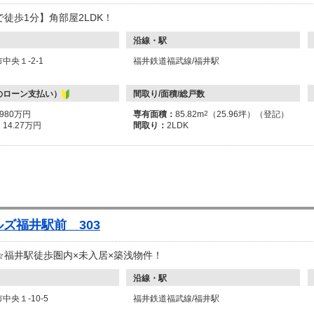
徒歩1分】角部屋2LDK！
沿線・駅
中央１-2-1
福井鉄道福武線/福井駅
のローン支払い）
間取り/面積/総戸数
5980万円
専有面積：
85.82m
2
（25.96坪）（登記）
：
14.27万円
間取り：
2LDK
ズ福井駅前 303
☆福井駅徒歩圏内×未入居×築浅物件！
沿線・駅
中央１-10-5
福井鉄道福武線/福井駅