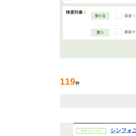
検索対象：
借りる
賃貸（
新築マ
買う
119
件
シンフォ
中古マンション