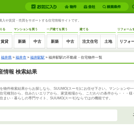
産購入や賃貸・売買をサポートする住宅情報サイトです。
りる
マンションを買う
一戸建てを買う
建てる
リフォーム
賃貸
新築
中古
新築
中古
注文住宅
土地
リフォ
>
福井県
>
福井市
>
福井駅駅
>
福井駅駅の不動産・住宅物件一覧
産情報 検索結果
を物件検索結果からお探しなら、SUUMO(スーモ)にお任せ下さい。マンションや
住宅種別から、住みたいエリアから、家賃相場から、こだわりの条件から・・・様
まい・暮らしの専門サイト、SUUMO(スーモ)ならではの機能です。