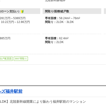
１
北陸新幹線/福井
のローン支払い）
間取り/面積/総戸数
4281万円～5389万円
専有面積：
58.24m
2
～76m
2
：
10.22万円～12.86万円
間取り：
2LDK・3LDK
3885万円
専有面積：
62.4m
2
間取り：
2LDK
住戸配置図
360°間取り
ルズ福井駅前
3LDK】北陸新幹線開業により賑わう福井駅前のマンション