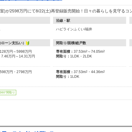
05号室)が2598万円にて8/22(土)再登録販売開始！日々の暮らしを見守
沿線・駅
１
ハピラインふくい/福井
のローン支払い）
間取り/面積/総戸数
3128万円～5998万円
専有面積：
37.53m
2
～74.05m
2
：
7.46万円～14.31万円
間取り：
1LDK・2LDK
2598万円・2798万円
専有面積：
37.53m
2
・44.36m
2
間取り：
1LDK
360°間取り