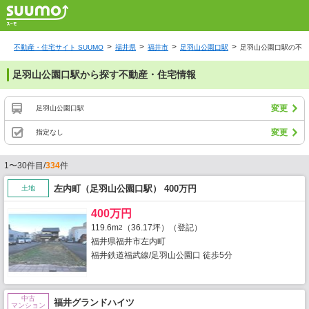
不動産・住宅サイト SUUMO
福井県
福井市
足羽山公園口駅
足羽山公園口駅の不動
足羽山公園口駅から探す不動産・住宅情報
変更
足羽山公園口駅
変更
指定なし
1〜30件目/
334
件
左内町（足羽山公園口駅） 400万円
土地
400万円
119.6m
（36.17坪）（登記）
2
福井県福井市左内町
福井鉄道福武線/足羽山公園口 徒歩5分
中古
福井グランドハイツ
マンション