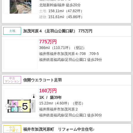
北陸新幹線/福井 徒歩20分
土地
158.11m
（47.82坪）
2
建物
151.61m
（45.86坪）
2
加茂河原４（足羽山公園口駅） 775万円
土地
775万円
366m
（110.71坪）（登記）
2
福井県福井市加茂河原４-708 709-5
福井鉄道福武線/足羽山公園口 徒歩29分
中古
信開ウエラコート足羽
マンション
160万円
1K / 築39年
15.22m
（4.60坪）（壁芯）
2
福井県福井市加茂河原２
福井鉄道福武線/足羽山公園口 徒歩30分
中古
福井市加茂河原町 リフォーム中古住宅♪
一戸建て