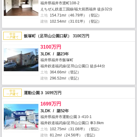
福井県福井市渡町108-2
えちぜん鉄道三国線/福大前西福井 徒歩32分
土地
154.71m
（46.79坪）（登記）
2
建物
102.54m
（31.01坪）（登記）
2
中古
飯塚町（足羽山公園口駅） 3100万円
一戸建て
3100万円
3LDK / 築23年
福井県福井市飯塚町
福井鉄道福武線/足羽山公園口 徒歩44分
土地
364.66m
（登記）
2
建物
296.52m
（登記）
2
中古
運動公園３ 1699万円
一戸建て
1699万円
3LDK / 築52年
福井県福井市運動公園３-410-1
福井鉄道福武線/足羽山公園口 車3.8km
土地
102.75m
（31.08坪）（登記）
2
建物
81.2m
（24.56坪）（登記）
2