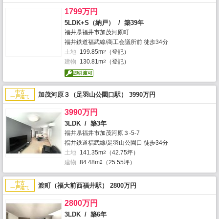
1799万円
5LDK+S（納戸） / 築39年
福井県福井市加茂河原町
福井鉄道福武線/商工会議所前 徒歩34分
土地
199.85m
（登記）
2
建物
130.81m
（登記）
2
中古
加茂河原３（足羽山公園口駅） 3990万円
一戸建て
3990万円
3LDK / 築3年
福井県福井市加茂河原３-5-7
福井鉄道福武線/足羽山公園口 徒歩34分
土地
141.35m
（42.75坪）
2
建物
84.48m
（25.55坪）
2
中古
渡町（福大前西福井駅） 2800万円
一戸建て
2800万円
3LDK / 築6年