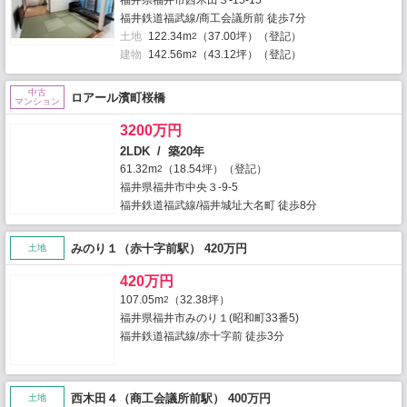
福井県福井市西木田３-15-15
福井鉄道福武線/商工会議所前 徒歩7分
土地
122.34m
（37.00坪）（登記）
2
建物
142.56m
（43.12坪）（登記）
2
中古
ロアール濱町桜橋
マンション
3200万円
2LDK / 築20年
61.32m
（18.54坪）（登記）
2
福井県福井市中央３-9-5
福井鉄道福武線/福井城址大名町 徒歩8分
みのり１（赤十字前駅） 420万円
土地
420万円
107.05m
（32.38坪）
2
福井県福井市みのり１(昭和町33番5)
福井鉄道福武線/赤十字前 徒歩3分
西木田４（商工会議所前駅） 400万円
土地