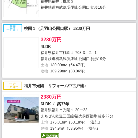
福井県福井市桃園２
福井鉄道福武線/足羽山公園口 徒歩18分
新築
桃園１（足羽山公園口駅） 3230万円
一戸建て
3230万円
4LDK
福井県福井市桃園１-703-3、2、1
福井鉄道福武線/足羽山公園口 徒歩19分
土地
180.09m
（54.47坪）
2
建物
109.29m
（33.06坪）
2
中古
福井市光陽 リフォーム中古戸建♪
一戸建て
2380万円
6LDK / 築33年
福井県福井市光陽１-20ー33
えちぜん鉄道三国線/福大前西福井 徒歩22分
土地
175.81m
（53.18坪）（登記）
2
建物
194.9m
（58.95坪）（登記）
2