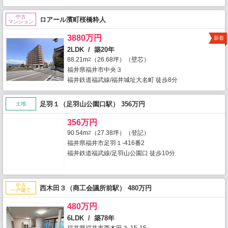
中古
ロアール濱町桜橋粋人
マンション
3880万円
新着
2LDK / 築20年
88.21m
（26.68坪）（壁芯）
2
福井県福井市中央３
福井鉄道福武線/福井城址大名町 徒歩8分
足羽１（足羽山公園口駅） 356万円
土地
356万円
90.54m
（27.38坪）（登記）
2
福井県福井市足羽１-416番2
福井鉄道福武線/足羽山公園口 徒歩10分
中古
西木田３（商工会議所前駅） 480万円
一戸建て
480万円
6LDK / 築78年