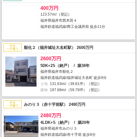
400万円
123.57m
（登記）
2
福井県福井市西木田４
福井鉄道福武線/商工会議所前 徒歩11分
中古
順化２（福井城址大名町駅） 2600万円
一戸建て
2600万円
5DK+2S（納戸） / 築38年
福井県福井市順化２
福井鉄道福武線/福井城址大名町 徒歩9分
土地
131.63m
（39.81坪）（登記）
2
建物
197.68m
（59.79坪）（登記）
2
中古
みのり３（赤十字前駅） 2480万円
一戸建て
2480万円
4LDK+S（納戸） / 築20年
福井県福井市みのり３
福井鉄道福武線/赤十字前 徒歩8分