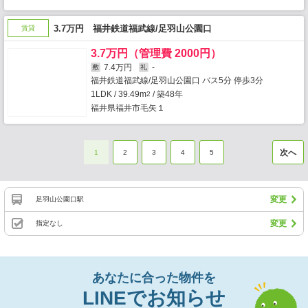
3.7万円 福井鉄道福武線/足羽山公園口
賃貸
3.7万円（管理費 2000円）
7.4万円
-
敷
礼
福井鉄道福武線/足羽山公園口 バス5分 停歩3分
1LDK / 39.49m
/ 築48年
2
福井県福井市毛矢１
次へ
1
2
3
4
5
変更
足羽山公園口駅
変更
指定なし
あなたに合った物件を
LINEでお知らせ