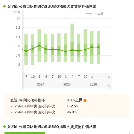
足羽山公園口駅周辺のSUUMO掲載の賃貸物件価格帯
万円
：中央値
11
9.2
7.4
5.6
3.8
2
7
10
1
4
7
10
1
4
7
10
1
4
7
10
1
4
月
2023
2024
2025
2026
年
直近3年間の価格推移
：
8.0%上昇
2026年04月中央値の前年比
：
112.5%
2025年04月中央値の前年比
：
96.0%
足羽山公園口駅周辺のSUUMO掲載の賃貸物件価格帯