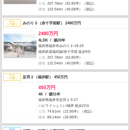
土地
207.78m
（62.85坪）（登記）
2
建物
132.54m
（40.09坪）（登記）
2
中古
みのり３（赤十字前駅） 2480万円
一戸建て
2480万円
4LDK / 築20年
福井県福井市みのり３-18-29
福井鉄道福武線/赤十字前 徒歩9分
土地
207.78m
（62.85坪）
2
建物
132.54m
（40.09坪）（登記）
2
中古
足羽２（福井駅） 450万円
一戸建て
450万円
4K / 築51年
福井県福井市足羽２-5-27
ハピラインふくい/福井 徒歩22分
土地
74.61m
（22.56坪）（登記）
2
建物
89.14m
（26.96坪）
2
新築