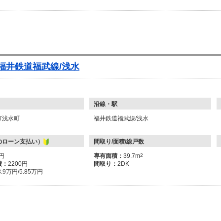
 福井鉄道福武線/浅水
沿線・駅
市浅水町
福井鉄道福武線/浅水
のローン支払い）
間取り/面積/総戸数
万円
専有面積：
39.7m
2
費：
2200円
間取り：
2DK
3.9万円/5.85万円