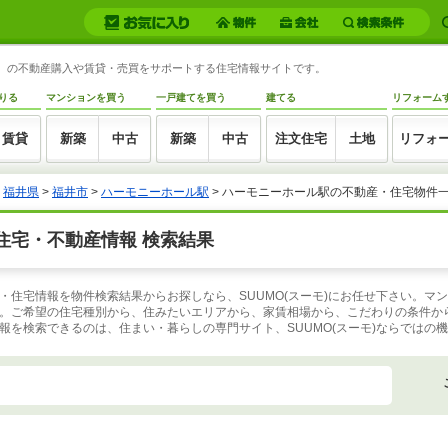
井県）の不動産購入や賃貸・売買をサポートする住宅情報サイトです。
りる
マンションを買う
一戸建てを買う
建てる
リフォーム
賃貸
新築
中古
新築
中古
注文住宅
土地
リフォ
>
福井県
>
福井市
>
ハーモニーホール駅
>
ハーモニーホール駅の不動産・住宅物件
住宅・不動産情報 検索結果
・住宅情報を物件検索結果からお探しなら、SUUMO(スーモ)にお任せ下さい。マ
。ご希望の住宅種別から、住みたいエリアから、家賃相場から、こだわりの条件か
報を検索できるのは、住まい・暮らしの専門サイト、SUUMO(スーモ)ならではの