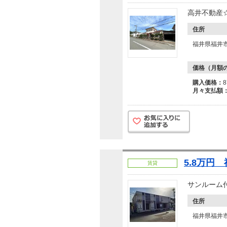
高井不動産
住所
福井県福井市
価格（月額
購入価格：
月々支払額
5.8万円
賃貸
サンルーム
住所
福井県福井