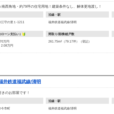
☆南西角地・約79坪の住宅用地！建築条件なし、解体更地渡し！
沿線・駅
江守の里１-1211
福井鉄道福武線/清明
のローン支払い）
間取り/面積/総戸数
870万円
261.75m
2
（79.17坪）（登記）
：
2.08万円
 福井鉄道福武線/清明
付きのお部屋です！
沿線・駅
市今市町
福井鉄道福武線/清明