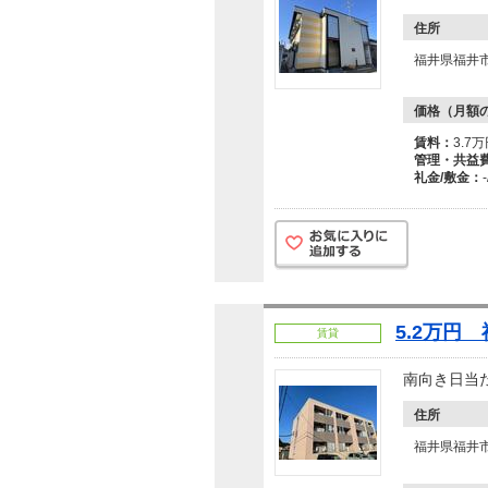
住所
福井県福井
価格（月額
賃料：
3.7
管理・共益
礼金/敷金：
-
5.2万円
賃貸
南向き日当
住所
福井県福井