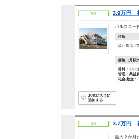
3.9万円
賃貸
バルコニー
住所
福井県福井
価格（月額
賃料：
3.9
管理・共益
礼金/敷金：
3.7万円
賃貸
最大２か月