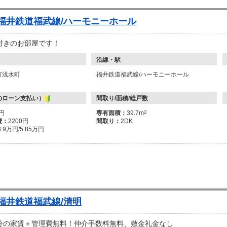
 福井鉄道福武線/ハーモニーホール
付きのお部屋です！
沿線・駅
市浅水町
福井鉄道福武線/ハーモニーホール
のローン支払い）
間取り/面積/総戸数
万円
専有面積：
39.7m
2
費：
2200円
間取り：
2DK
3.9万円/5.85万円
 福井鉄道福武線/清明
分の家賃＋管理費無料！仲介手数料無料、敷金礼金なし