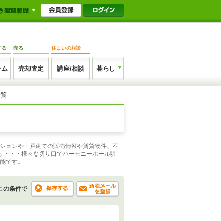
する
売る
住まいの相談
ーム
売却査定
講座/相談
暮らし
一覧
ンションや一戸建ての販売情報や賃貸物件、不
ら・・・様々な切り口でハーモニーホール駅
機能です。
この条件で