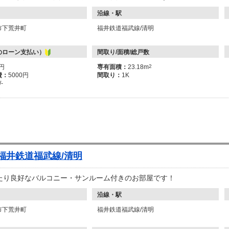
沿線・駅
市下荒井町
福井鉄道福武線/清明
のローン支払い）
間取り/面積/総戸数
万円
専有面積：
23.18m
2
費：
5000円
間取り：
1K
/-
 福井鉄道福武線/清明
たり良好なバルコニー・サンルーム付きのお部屋です！
沿線・駅
市下荒井町
福井鉄道福武線/清明