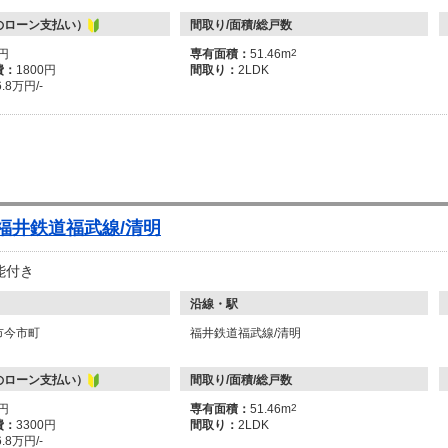
のローン支払い）
間取り/面積/総戸数
万円
専有面積：
51.46m
2
費：
1800円
間取り：
2LDK
6.8万円/-
 福井鉄道福武線/清明
能付き
沿線・駅
市今市町
福井鉄道福武線/清明
のローン支払い）
間取り/面積/総戸数
万円
専有面積：
51.46m
2
費：
3300円
間取り：
2LDK
6.8万円/-