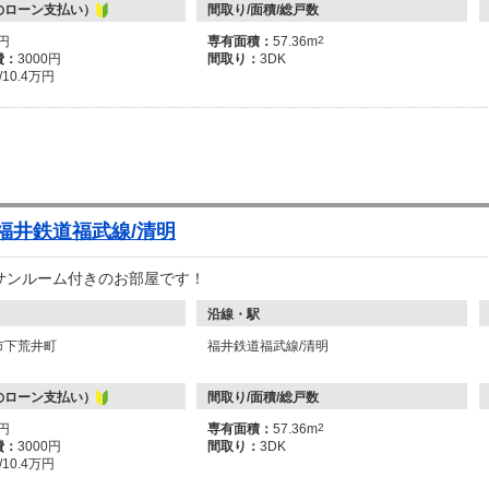
のローン支払い）
間取り/面積/総戸数
万円
専有面積：
57.36m
2
費：
3000円
間取り：
3DK
-/10.4万円
 福井鉄道福武線/清明
サンルーム付きのお部屋です！
沿線・駅
市下荒井町
福井鉄道福武線/清明
のローン支払い）
間取り/面積/総戸数
万円
専有面積：
57.36m
2
費：
3000円
間取り：
3DK
-/10.4万円