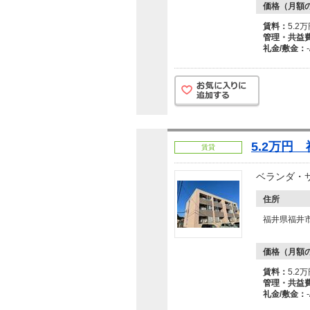
価格（月額
賃料：
5.2
管理・共益
礼金/敷金：
5.2万円
賃貸
ベランダ・
住所
福井県福井
価格（月額
賃料：
5.2
管理・共益
礼金/敷金：