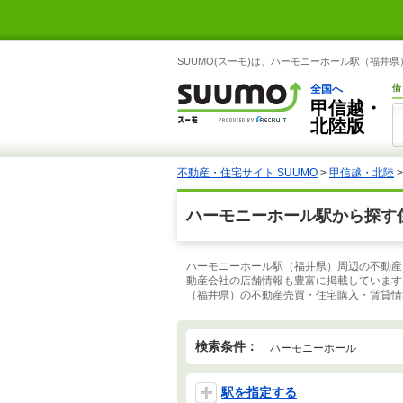
SUUMO(スーモ)は、ハーモニーホール駅（福
全国へ
借
甲信越・
北陸版
不動産・住宅サイト SUUMO
>
甲信越・北陸
ハーモニーホール駅から探す
ハーモニーホール駅（福井県）周辺の不動産
動産会社の店舗情報も豊富に掲載しています
（福井県）の不動産売買・住宅購入・賃貸情
検索条件：
ハーモニーホール
駅を指定する