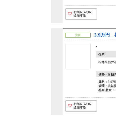
3.9万円
賃貸
-
住所
福井県福井
価格（月額
賃料：
3.9
管理・共益
礼金/敷金：