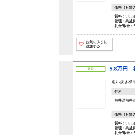
価格（月額
賃料：
5.8
管理・共益
礼金/敷金：
5.8万円
賃貸
追い炊き機
住所
福井県福井
価格（月額
賃料：
5.8
管理・共益
礼金/敷金：