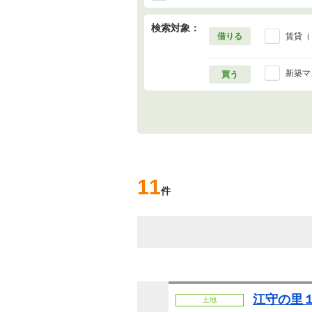
検索対象：
借りる
賃貸（
新築マ
買う
11
件
江守の里１
土地