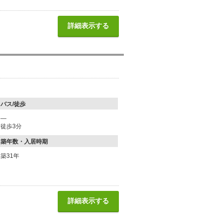
詳細表示する
バス/徒歩
―
徒歩3分
築年数・入居時期
築31年
詳細表示する