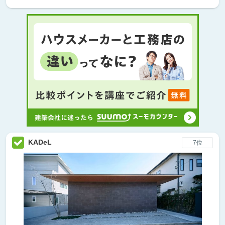
KADeL
7位