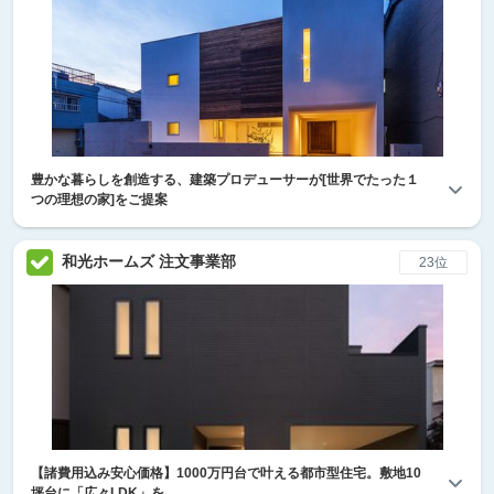
豊かな暮らしを創造する、建築プロデューサーが[世界でたった１
つの理想の家]をご提案
和光ホームズ 注文事業部
23位
【諸費用込み安心価格】1000万円台で叶える都市型住宅。敷地10
坪台に「広々LDK」を。