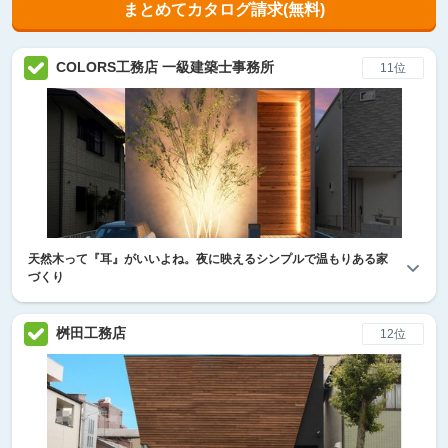
まとめてカタログ請求(無料)
COLORS工務店 一級建築士事務所
11位
天然木って『耳』がいいよね。夜に映えるシンプルで温もりある家
づくり
桝田工務店
12位